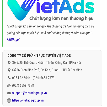
"VietAds gửi lời cảm ơn tới quý khách hàng đã luôn tin dùng dịch vụ
quảng cáo trực tuyến hiệu quả suốt chặng đường 9 năm vừa qua! -
FAQPage
"
CÔNG TY CỔ PHẦN TRỰC TUYẾN VIỆT ADS
Số 6/25 Thổ Quan, Khâm Thiên, Đống Đa, TP.Hà Nội
Số 36 Điện Biên Phủ, Đa Kao, Quận 1, TP.Hồ Chí Minh
0964 82 6644 - (024) 6658 7378
(024) 6658 7378
support@vietadsgroup.vn
https://vietadsgroup.vn