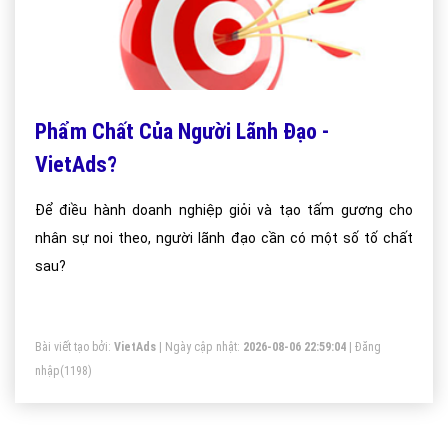
Phẩm Chất Của Người Lãnh Đạo -
VietAds?
Để điều hành doanh nghiệp giỏi và tạo tấm gương cho
nhân sự noi theo, người lãnh đạo cần có một số tố chất
sau?
Bài viết tạo bởi:
VietAds
| Ngày cập nhật:
2026-08-06 22:59:04
|
Đăng
nhập
(1198)