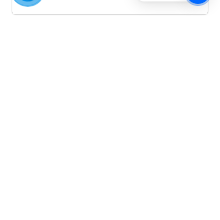
Quảng cáo TikTok
Quảng cáo tiktok đang là hình thức quảng cáo video
hiệu quả hiện nay và được nhiều doanh nghiệp lựa
chọn quảng cáo video