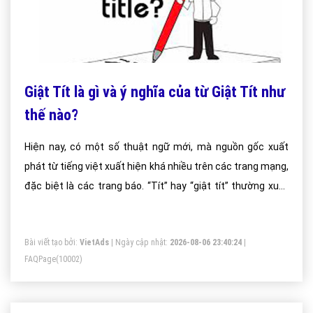
Giật Tít là gì và ý nghĩa của từ Giật Tít như
thế nào?
Hiện nay, có một số thuật ngữ mới, mà nguồn gốc xuất
phát từ tiếng việt xuất hiện khá nhiều trên các trang mạng,
đặc biệt là các trang báo. “Tít” hay “giật tít” thường xuất
hiện thường xuyên và được nhắc đến khá nhiều trên báo
điện tử. Vậy ý nghĩa của thuật ngữ này như thế nào?
Bài viết tạo bởi:
VietAds
| Ngày cập nhật:
2026-08-06 23:40:24
|
FAQPage
(10002)