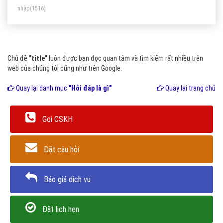
nhập
(1516)
công cụ tìm kiếm quan tâm và dựa vào để xếp hạng kết
quả.
Chủ đề
"title"
luôn được bạn đọc quan tâm và tìm kiếm rất nhiều trên
web của chúng tôi cũng như trên Google.
Quay lại danh mục
"Hỏi đáp là gì"
Quay lại trang chủ
Gọi CSKH
Đặt câu hỏi
Báo giá dịch vụ
Đặt lịch hẹn