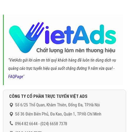
"VietAds gửi lời cảm ơn tới quý khách hàng đã luôn tin dùng dịch vụ
quảng cáo trực tuyến hiệu quả suốt chặng đường 9 năm vừa qua! -
FAQPage
"
CÔNG TY CỔ PHẦN TRỰC TUYẾN VIỆT ADS
Số 6/25 Thổ Quan, Khâm Thiên, Đống Đa, TP.Hà Nội
Số 36 Điện Biên Phủ, Đa Kao, Quận 1, TP.Hồ Chí Minh
0964 82 6644 - (024) 6658 7378