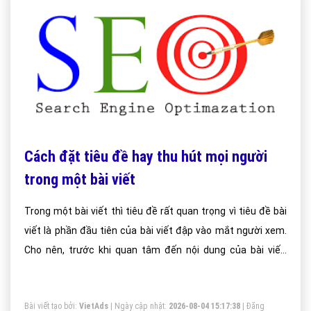
Cách đặt tiêu đề hay thu hút mọi người
trong một bài viết
Trong một bài viết thì tiêu đề rất quan trọng vì tiêu đề bài
viết là phần đầu tiên của bài viết đập vào mắt người xem.
Cho nên, trước khi quan tâm đến nội dung của bài viết,
người xem sẽ dựa vào tiêu đề để đánh giá về mức độ hấp
dẫn của bài viết trước khi quyết định sẽ bắt đầu đọc. Bên
Bài viết tạo bởi:
VietAds
| Ngày cập nhật:
2026-08-04 15:17:38
|
Đăng
cạnh đó, tiêu đề cũng là một trong những yếu tố mà các