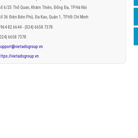
Hỏi đ
ố 6/25 Thổ Quan, Khâm Thiên, Đống Đa, TP.Hà Nội
ố 36 Điện Biên Phủ, Đa Kao, Quận 1, TP.Hồ Chí Minh
Thiết 
964 82 6644 - (024) 6658 7378
Quảng
(024) 6658 7378
Quảng
support@vietadsgroup.vn
Định n
ttps://vietadsgroup.vn
Nghĩa l
Phần 