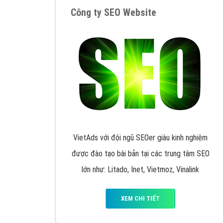
Google Ads là hình thức quảng cáo của
Google được tài trợ có chữ Ad gồm 4 ví trí
trên cùng và 3 vị trí dưới cùng
XEM CHI TIẾT
Công ty SEO Website