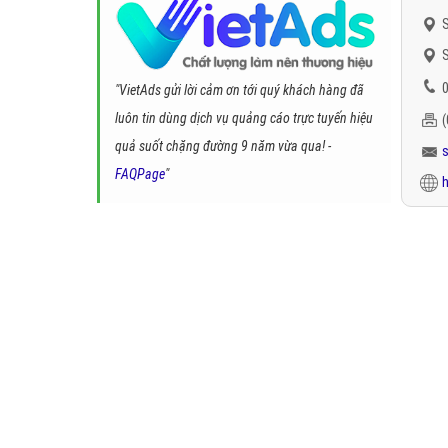
S
S
0
"VietAds gửi lời cảm ơn tới quý khách hàng đã
luôn tin dùng dịch vụ quảng cáo trực tuyến hiệu
quả suốt chặng đường 9 năm vừa qua! -
FAQPage
"
h