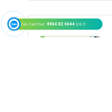
0964 82 6644
Zalo Call/Chat:
(24/7)
VietAds với đội ngũ SEOer giàu kinh nghiệm
được đào tạo bài bản tại các trung tâm SEO
lớn như: Litado, Inet, Vietmoz, Vinalink
XEM CHI TIẾT