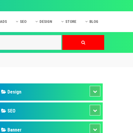
 ADS
SEO
DESIGN
STORE
BLOG
ner
 cáo Mobile
SEO Website
Thiết kế Web
nner
p quảng cáo Instagram
Dịch vụ SEO Website
Thiết kế Website
 cáo Zalo
Hỏi đáp SEO Google
Danh sách Website
 cáo Instagram
Thiết kế Landing Page
cáo Online
Dịch vụ thiết kế Website
 cáo Skype
Hỏi đáp Website
 cáo TVC
 cáo Cốc Cốc
mềm ứng dụng hay