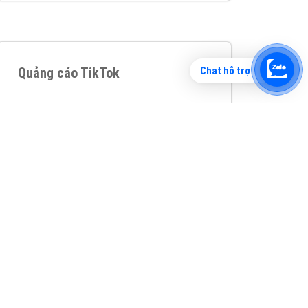
Chat hỗ trợ
Tìm công ty thiết kế website uy tín, chuyên
nghiệp tại Hà Nội là rất khó cho khách hàng.
VietAds xin giới thiệu công ty thiết kế Viet
XEM CHI TIẾT