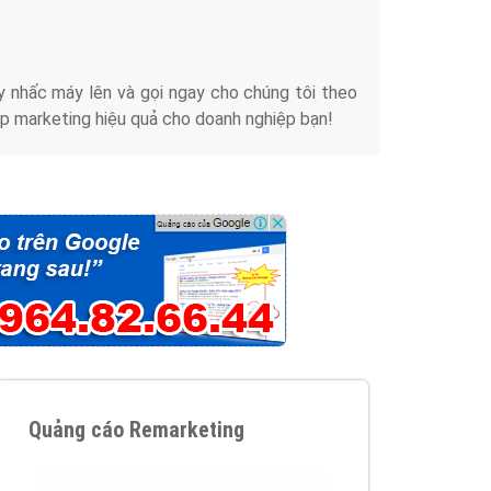
iển thương hiệu của doanh nghiệp bạn với mức chi
chuyên sâu trong nghề, được đào tạo bài bản tại