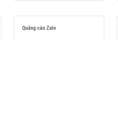
VietAds với đội ngũ chuyên viên tư ấn am
hiểu về chiến dịch quảng cáo Youtube sẽ tư
vấn bạn giải pháp tối ưu, hiệu quả nhất
XEM CHI TIẾT