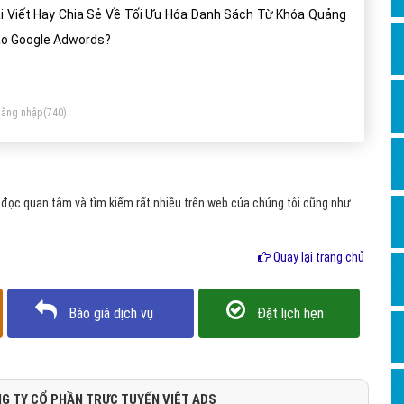
Dịch v
i Viết Hay Chia Sẻ Về Tối Ưu Hóa Danh Sách Từ Khóa Quảng
Hỏi đ
o Google Adwords?
Hỏi đ
Hỏi đá
ăng nhập
(740)
Hỏi đá
Hỏi đ
Hỏi đá
đọc quan tâm và tìm kiếm rất nhiều trên web của chúng tôi cũng như
Hỏi đá
Quay lại trang chủ
Quảng
Dịch v
Báo giá dịch vụ
Đặt lịch hẹn
Dịch v
Dịch v
Dịch v
G TY CỔ PHẦN TRỰC TUYẾN VIỆT ADS