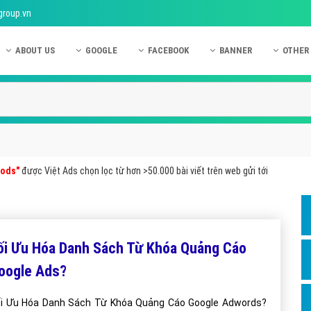
group.vn
ABOUT US
GOOGLE
FACEBOOK
BANNER
OTHER
Giới thiệu công ty Việt Ads
Kinh nghiệm quảng cáo Google
Kinh nghiệm quảng cáo Facebook
Dịch vụ quảng cáo Ban
Quảng
Hướng dẫn thanh toán Việt Ads
Kiến thức quảng cáo Google
Dịch vụ quảng cáo Facebook
Hỏi đáp quảng cáo Ba
Hỏi đá
Chính sách bảo mật Việt Ads
Dịch vụ quảng cáo Google
Kiến thức quảng cáo Facebook
Quảng cáo Banner
Quảng
Chính sách bảo hành & bảo trì Việt Ads
Quảng cáo Google Adwords
Quảng cáo Facebook
Quảng
wods"
được Việt Ads chọn lọc từ hơn >50.000 bài viết trên web gửi tới
Liên hệ Việt Ads
Các hình thức quảng cáo Google
Hỏi đáp Facebook
Quảng 
Chính sách đại lý Việt Ads
Hướng dẫn chạy quảng cáo Google
Quảng
Tiện ích mở rộng quảng cáo Google
Quảng
ối Ưu Hóa Danh Sách Từ Khóa Quảng Cáo
Hỏi đáp Google
Quảng
oogle Ads?
Phần 
i Ưu Hóa Danh Sách Từ Khóa Quảng Cáo Google Adwords?