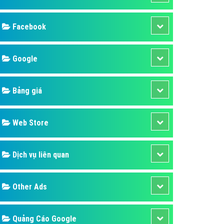
ụ Domain & Hosting
áp phần mềm
áp quảng cáo TVC
p quảng cáo mobile
p quảng cáo Online
áp quảng cáo Skype
p Domain & Hosting
Design
p viết bài Marketing
 cáo Youtube
SEO
ụ quảng cáo Youtube
ụ quảng cáo Cốc Cốc
Banner
ụ quảng cáo Tiktok
Facebook
ụ quảng cáo Zalo