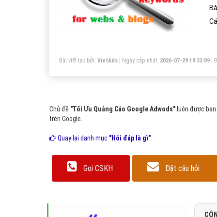
Bà
Cá
Bài viết tạo bởi:
VietAds
| Ngày cập nhật:
2026-07-29 19:33:09
|
Đ
Chủ đề
"Tối Ưu Quảng Cáo Google Adwods"
luôn được bạn 
trên Google.
Quay lại danh mục
"Hỏi đáp là gì"
Gọi CSKH
Đặt câu hỏi
CÔN