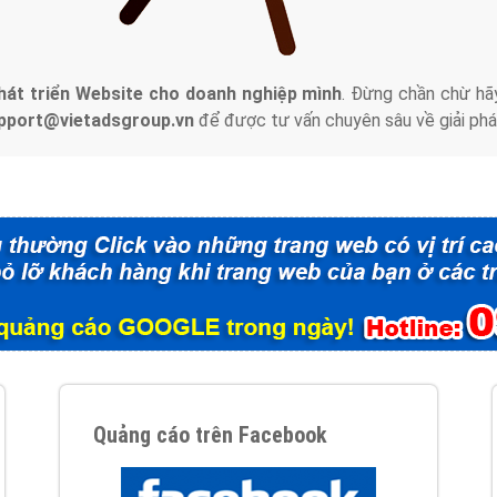
tác Marketing Online?
húng tôi với bề dày kinh nghiệm sẽ tư vấn xây dựng và phát tr
line. Đội ngũ kỹ thuật quảng cáo trực tuyến, SEO, lập trình Web 
uôn
đem đến cho khách hàng sản phẩm/ dịch vụ chất lượng
.