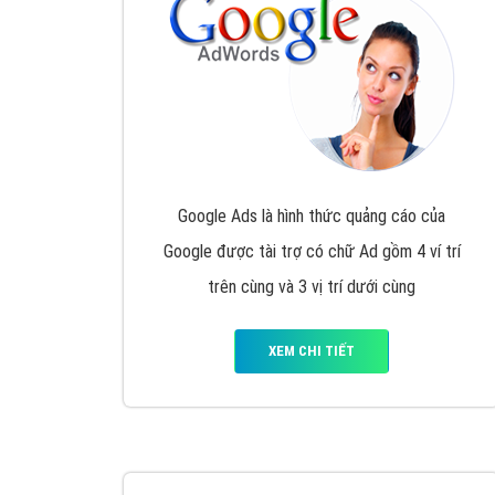
Nếu bạn đang cần quảng cáo, thiết kế web,
p
Hotline: 0964 82 6644 (24/7) hoặc email: 
Quảng cáo trên Google