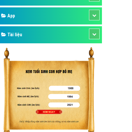
áp quảng cáo Youtube
Google
kế ứng dụng
 cáo Cốc Cốc hiệu quả
Bảng giá
 cáo Zalo chuyên nghiệp
ghĩa
Web Store
à gì
Dịch vụ liên quan
mềm ứng dụng hay
Other Ads
Quảng Cáo Google
App