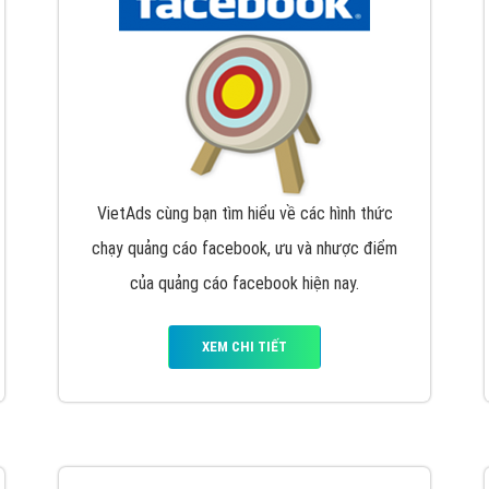
hát triển Website cho doanh nghiệp mình
. Đừng chần chừ hã
support@vietadsgroup.vn
để được tư vấn chuyên sâu về giải phá
Quảng cáo trên Facebook