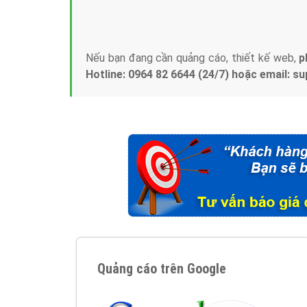
Tại sao chọn công ty Việt Ads làm đối 
Công ty Việt Ads thành lập từ năm 2013
, c
phí mà bạn có thể đầu tư cho marketing on
trung tâm marketing online uy tín hàng năm, l