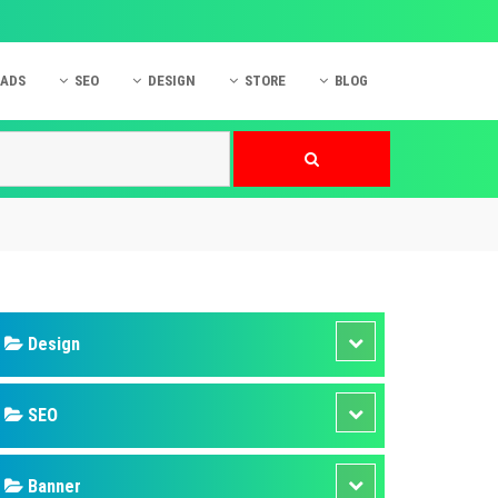
 ADS
SEO
DESIGN
STORE
BLOG
ner
 cáo Mobile
SEO Website
Thiết kế Web
nner
p quảng cáo Instagram
Dịch vụ SEO Website
Thiết kế Website
 cáo Zalo
Hỏi đáp SEO Google
Danh sách Website
 cáo Instagram
Thiết kế Landing Page
cáo Online
Dịch vụ thiết kế Website
 cáo Skype
Hỏi đáp Website
 cáo TVC
 cáo Cốc Cốc
mềm ứng dụng hay