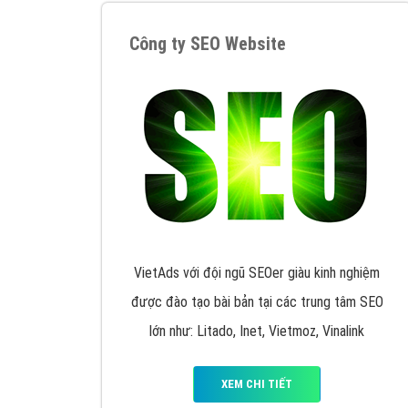
Google Ads là hình thức quảng cáo của
Google được tài trợ có chữ Ad gồm 4 ví trí
trên cùng và 3 vị trí dưới cùng
XEM CHI TIẾT
Công ty SEO Website