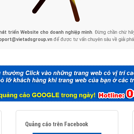
tác Marketing Online?
húng tôi với bề dày kinh nghiệm sẽ tư vấn xây dựng và phát tr
line. Đội ngũ kỹ thuật quảng cáo trực tuyến, SEO, lập trình Web 
uôn
đem đến cho khách hàng sản phẩm/ dịch vụ chất lượng
.