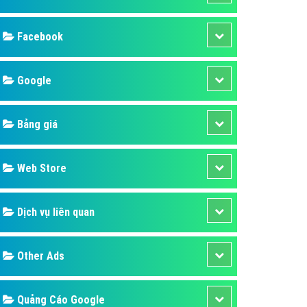
ụ Domain & Hosting
áp phần mềm
áp quảng cáo TVC
p quảng cáo mobile
p quảng cáo Online
áp quảng cáo Skype
p Domain & Hosting
Design
p viết bài Marketing
 cáo Youtube
SEO
ụ quảng cáo Youtube
ụ quảng cáo Cốc Cốc
Banner
ụ quảng cáo Tiktok
Facebook
ụ quảng cáo Zalo