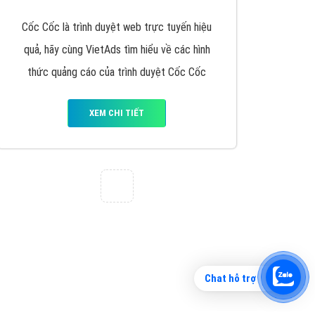
Tìm công ty thiết kế website uy tín, chuyên
nghiệp tại Hà Nội là rất khó cho khách hàng.
VietAds xin giới thiệu công ty thiết kế Viet
XEM CHI TIẾT
Chat hỗ trợ