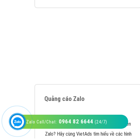
VietAds với đội ngũ SEOer giàu kinh nghiệm
được đào tạo bài bản tại các trung tâm SEO
lớn như: Litado, Inet, Vietmoz, Vinalink
XEM CHI TIẾT
0964 82 6644
Zalo Call/Chat:
(24/7)