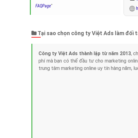
FAQPage
"
h