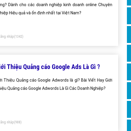
Dịch v
ng? Dành cho các doanh nghiệp kinh doanh online Chuyên
Hỏi đ
hiệp Hiệu quả và ổn định nhất tại Việt Nam?
Hỏi đ
Hỏi đá
ăng nhập
(1342)
Hỏi đá
Hỏi đ
Hỏi đá
iới Thiệu Quảng cáo Google Ads Là Gì ?
Hỏi đá
ới Thiệu Quảng cáo Google Adwords là gì? Bài Viết Hay Giới
Quảng
iệu Quảng cáo Google Adwords Là Gì Các Doanh Nghiệp?
Dịch v
Dịch v
Dịch v
ăng nhập
(988)
Dịch v