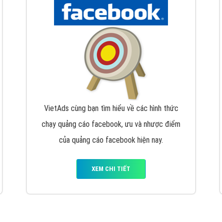
hát triển Website cho doanh nghiệp mình
. Đừng chần chừ hã
support@vietadsgroup.vn
để được tư vấn chuyên sâu về giải phá
Quảng cáo trên Facebook