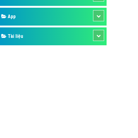
áp quảng cáo Youtube
Google
kế ứng dụng
 cáo Cốc Cốc hiệu quả
Bảng giá
 cáo Zalo chuyên nghiệp
ghĩa
Web Store
à gì
Dịch vụ liên quan
mềm ứng dụng hay
Other Ads
Quảng Cáo Google
App