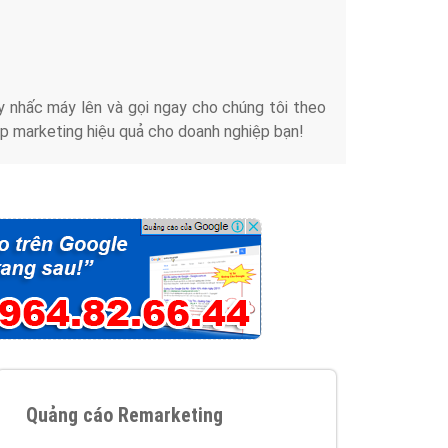
iển thương hiệu của doanh nghiệp bạn với mức chi
chuyên sâu trong nghề, được đào tạo bài bản tại