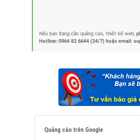
Tại sao chọn công ty Việt Ads làm đối 
Công ty Việt Ads thành lập từ năm 2013
, c
phí mà bạn có thể đầu tư cho marketing on
trung tâm marketing online uy tín hàng năm, l