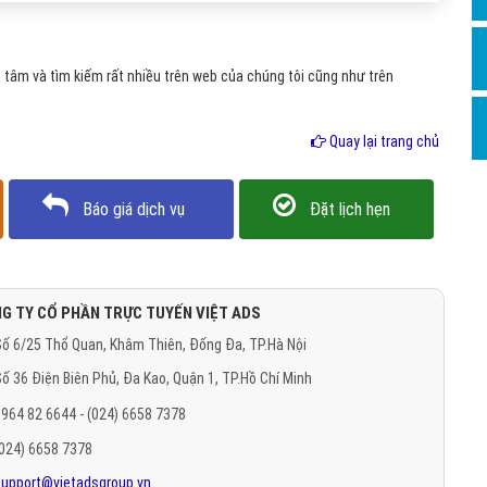
Hỏi đ
Thiết 
tâm và tìm kiếm rất nhiều trên web của chúng tôi cũng như trên
Quảng
Quảng
Quay lại trang chủ
Định n
Báo giá dịch vụ
Đặt lịch hẹn
Nghĩa l
Phần 
G TY CỔ PHẦN TRỰC TUYẾN VIỆT ADS
ố 6/25 Thổ Quan, Khâm Thiên, Đống Đa, TP.Hà Nội
ố 36 Điện Biên Phủ, Đa Kao, Quận 1, TP.Hồ Chí Minh
964 82 6644 - (024) 6658 7378
(024) 6658 7378
support@vietadsgroup.vn