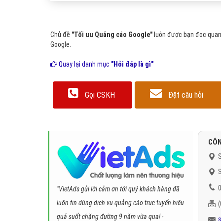
Chủ đề
"Tối ưu Quảng cáo Google"
luôn được bạn đọc quan 
Google.
Quay lại danh mục
"Hỏi đáp là gì"
Gọi CSKH
Đặt câu hỏi
CÔN
S
S
0
"VietAds gửi lời cảm ơn tới quý khách hàng đã
luôn tin dùng dịch vụ quảng cáo trực tuyến hiệu
quả suốt chặng đường 9 năm vừa qua! -