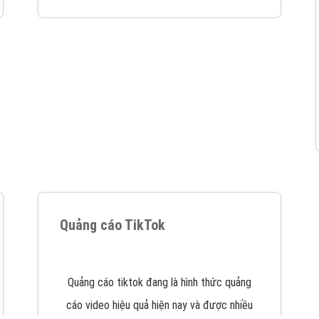
VietAds với đội ngũ chuyên viên tư ấn am
hiểu về chiến dịch quảng cáo Youtube sẽ tư
vấn bạn giải pháp tối ưu, hiệu quả nhất
XEM CHI TIẾT