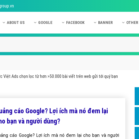
group.vn
ABOUT US
GOOGLE
FACEBOOK
BANNER
OTHER
Giới thiệu công ty Việt Ads
Kinh nghiệm quảng cáo Google
Kinh nghiệm quảng cáo Facebook
Dịch vụ quảng cáo Ban
Quảng
Hướng dẫn thanh toán Việt Ads
Kiến thức quảng cáo Google
Dịch vụ quảng cáo Facebook
Hỏi đáp quảng cáo Ba
Hỏi đá
Chính sách bảo mật Việt Ads
Dịch vụ quảng cáo Google
Kiến thức quảng cáo Facebook
Quảng cáo Banner
Quảng
Chính sách bảo hành & bảo trì Việt Ads
Quảng cáo Google Adwords
Quảng cáo Facebook
Quảng
 Việt Ads chọn lọc từ hơn >50.000 bài viết trên web gửi tới quý bạn
Liên hệ Việt Ads
Các hình thức quảng cáo Google
Hỏi đáp Facebook
Quảng 
Chính sách đại lý Việt Ads
Hướng dẫn chạy quảng cáo Google
Quảng
Tiện ích mở rộng quảng cáo Google
Quảng
uảng cáo Google? Lợi ích mà nó đem lại
Hỏi đáp Google
Quảng
ho bạn và người dùng?
Phần 
ảng cáo Google? Lợi ích mà nó đem lại cho bạn và người