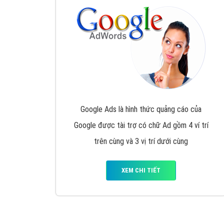
Nếu bạn đang cần quảng cáo, thiết kế web,
p
Hotline: 0964 82 6644 (24/7) hoặc email: 
Quảng cáo trên Google