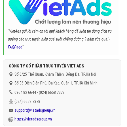
"VietAds gửi lời cảm ơn tới quý khách hàng đã luôn tin dùng dịch vụ
quảng cáo trực tuyến hiệu quả suốt chặng đường 9 năm vừa qua! -
FAQPage
"
CÔNG TY CỔ PHẦN TRỰC TUYẾN VIỆT ADS
Số 6/25 Thổ Quan, Khâm Thiên, Đống Đa, TP.Hà Nội
Số 36 Điện Biên Phủ, Đa Kao, Quận 1, TP.Hồ Chí Minh
0964 82 6644 - (024) 6658 7378
(024) 6658 7378
support@vietadsgroup.vn
https://vietadsgroup.vn