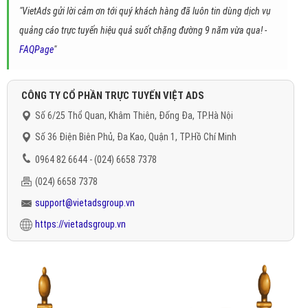
"VietAds gửi lời cảm ơn tới quý khách hàng đã luôn tin dùng dịch vụ
quảng cáo trực tuyến hiệu quả suốt chặng đường 9 năm vừa qua! -
FAQPage
"
CÔNG TY CỔ PHẦN TRỰC TUYẾN VIỆT ADS
Số 6/25 Thổ Quan, Khâm Thiên, Đống Đa, TP.Hà Nội
Số 36 Điện Biên Phủ, Đa Kao, Quận 1, TP.Hồ Chí Minh
0964 82 6644 - (024) 6658 7378
(024) 6658 7378
support@vietadsgroup.vn
https://vietadsgroup.vn