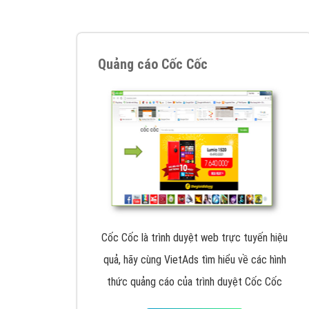
Google Ads là hình thức quảng cáo của
Google được tài trợ có chữ Ad gồm 4 ví trí
trên cùng và 3 vị trí dưới cùng
XEM CHI TIẾT
Công ty SEO Website