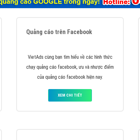
tác Marketing Online?
húng tôi với bề dày kinh nghiệm sẽ tư vấn xây dựng và phát tr
line. Đội ngũ kỹ thuật quảng cáo trực tuyến, SEO, lập trình Web 
uôn
đem đến cho khách hàng sản phẩm/ dịch vụ chất lượng
.