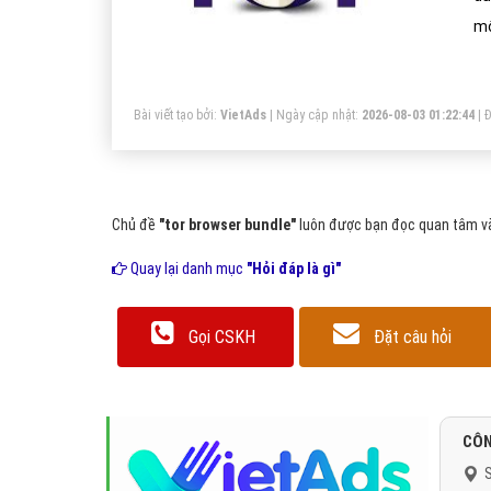
mộ
hó
hữ
Bài viết tạo bởi:
VietAds
| Ngày cập nhật:
2026-08-03 01:22:44
|
Đ
Chủ đề
"tor browser bundle"
luôn được bạn đọc quan tâm và 
Quay lại danh mục
"Hỏi đáp là gì"
Gọi CSKH
Đặt câu hỏi
CÔN
S