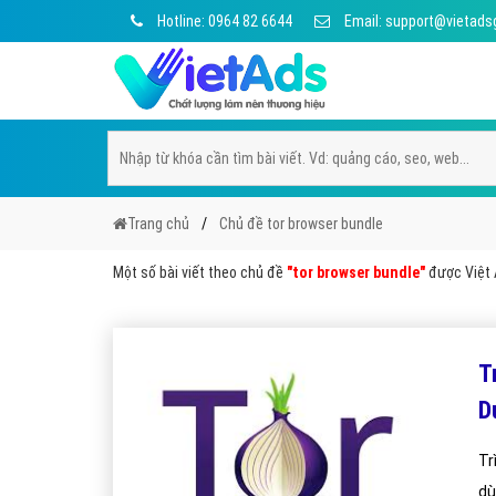
Hotline: 0964 82 6644
Email: support@vietads
Trang chủ
Chủ đề tor browser bundle
Một số bài viết theo chủ đề
"tor browser bundle"
được Việt A
T
D
Tr
dù