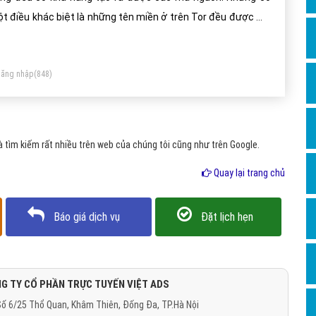
Dịch v
t điều khác biệt là những tên miền ở trên Tor đều được mã
Hỏi đ
a và bạn không thể tìm ra được những thông tin người sở
Hỏi đ
u.
ăng nhập
(848)
Hỏi đá
Hỏi đá
Hỏi đ
tìm kiếm rất nhiều trên web của chúng tôi cũng như trên Google.
Hỏi đá
Quay lại trang chủ
Hỏi đá
Quảng
Báo giá dịch vụ
Đặt lịch hẹn
Dịch v
Dịch v
Dịch v
G TY CỔ PHẦN TRỰC TUYẾN VIỆT ADS
ố 6/25 Thổ Quan, Khâm Thiên, Đống Đa, TP.Hà Nội
Dịch v