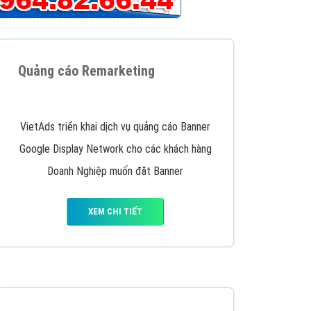
iển thương hiệu của doanh nghiệp bạn với mức chi
chuyên sâu trong nghề, được đào tạo bài bản tại