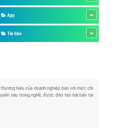
áp quảng cáo Youtube
Google
kế ứng dụng
 cáo Cốc Cốc hiệu quả
Bảng giá
 cáo Zalo chuyên nghiệp
ghĩa
Web Store
à gì
Dịch vụ liên quan
mềm ứng dụng hay
Other Ads
Quảng Cáo Google
App