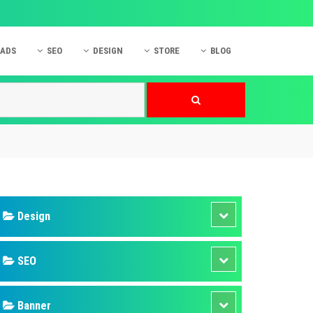
 ADS
SEO
DESIGN
STORE
BLOG
ner
 cáo Mobile
SEO Website
Thiết kế Web
nner
p quảng cáo Instagram
Dịch vụ SEO Website
Thiết kế Website
 cáo Zalo
Hỏi đáp SEO Google
Danh sách Website
 cáo Instagram
Thiết kế Landing Page
cáo Online
Dịch vụ thiết kế Website
 cáo Skype
Hỏi đáp Website
 cáo TVC
 cáo Cốc Cốc
mềm ứng dụng hay