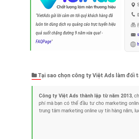
S
0
"VietAds gửi lời cảm ơn tới quý khách hàng đã
luôn tin dùng dịch vụ quảng cáo trực tuyến hiệu
quả suốt chặng đường 9 năm vừa qua! -
FAQPage
"
h