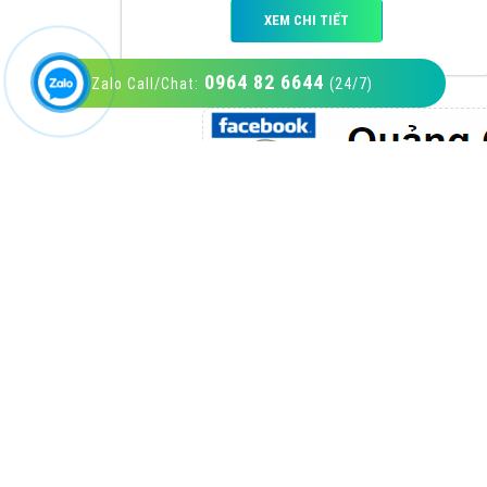
0964 82 6644
Zalo Call/Chat:
(24/7)
VietAds với đội ngũ SEOer giàu kinh nghiệm
được đào tạo bài bản tại các trung tâm SEO
lớn như: Litado, Inet, Vietmoz, Vinalink
XEM CHI TIẾT