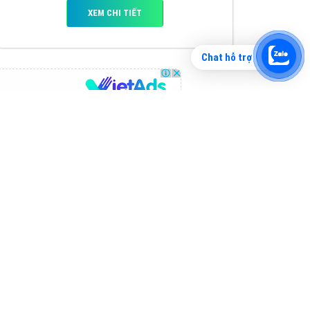
Chat hỗ trợ
Tìm công ty thiết kế website uy tín, chuyên
nghiệp tại Hà Nội là rất khó cho khách hàng.
VietAds xin giới thiệu công ty thiết kế Viet
XEM CHI TIẾT