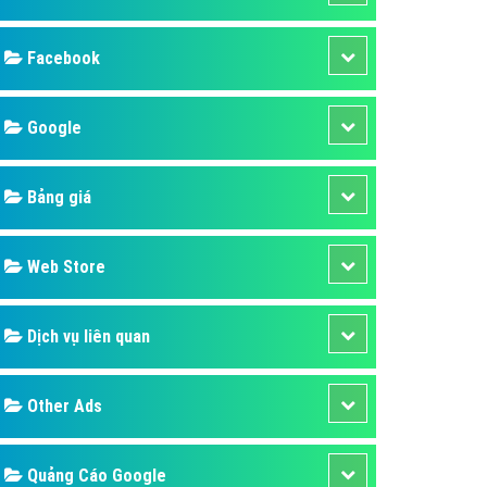
ụ Domain & Hosting
áp phần mềm
áp quảng cáo TVC
p quảng cáo mobile
p quảng cáo Online
áp quảng cáo Skype
p Domain & Hosting
Design
p viết bài Marketing
 cáo Youtube
SEO
ụ quảng cáo Youtube
ụ quảng cáo Cốc Cốc
Banner
ụ quảng cáo Tiktok
Facebook
ụ quảng cáo Zalo