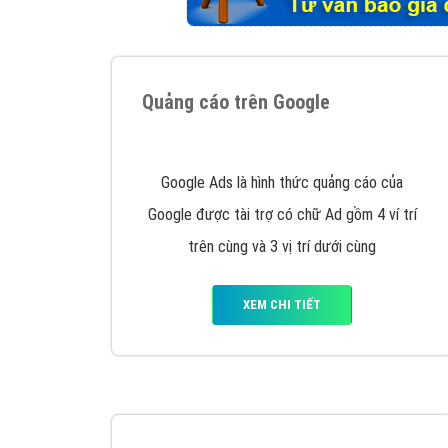
Tại sao chọn công ty Việt Ads làm đối 
Công ty Việt Ads thành lập từ năm 2013
, c
phí mà bạn có thể đầu tư cho marketing on
trung tâm marketing online uy tín hàng năm, l