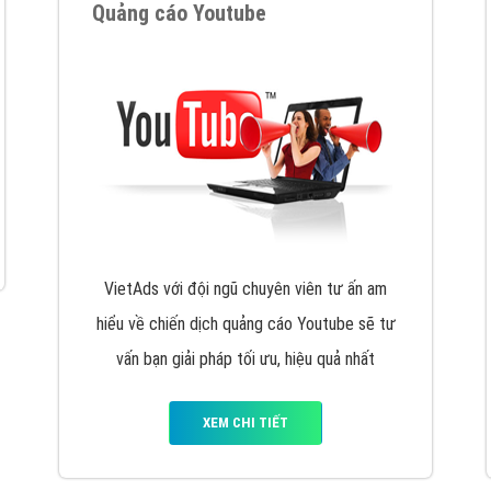
hát triển Website cho doanh nghiệp mình
. Đừng chần chừ hã
support@vietadsgroup.vn
để được tư vấn chuyên sâu về giải phá
Quảng cáo trên Facebook