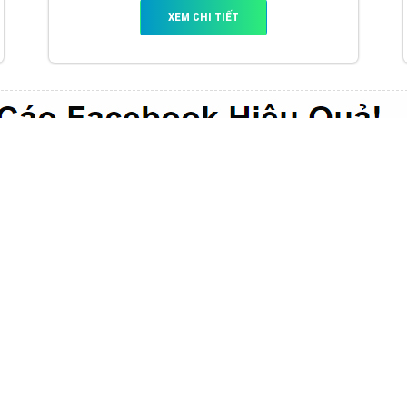
VietAds với đội ngũ chuyên viên tư ấn am
hiểu về chiến dịch quảng cáo Youtube sẽ tư
vấn bạn giải pháp tối ưu, hiệu quả nhất
XEM CHI TIẾT