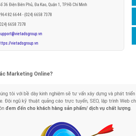
ố 36 Điện Biên Phủ, Đa Kao, Quận 1, TP.Hồ Chí Minh
Hỏi đ
964 82 6644 - (024) 6658 7378
Thiết 
(024) 6658 7378
Quảng
support@vietadsgroup.vn
Quảng
ttps://vietadsgroup.vn
Định n
Nghĩa l
Phần 