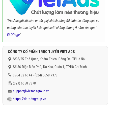
"VietAds gửi lời cảm ơn tới quý khách hàng đã luôn tin dùng dịch vụ
quảng cáo trực tuyến hiệu quả suốt chặng đường 9 năm vừa qua! -
FAQPage
"
CÔNG TY CỔ PHẦN TRỰC TUYẾN VIỆT ADS
Số 6/25 Thổ Quan, Khâm Thiên, Đống Đa, TP.Hà Nội
Số 36 Điện Biên Phủ, Đa Kao, Quận 1, TP.Hồ Chí Minh
0964 82 6644 - (024) 6658 7378
(024) 6658 7378
support@vietadsgroup.vn
https://vietadsgroup.vn