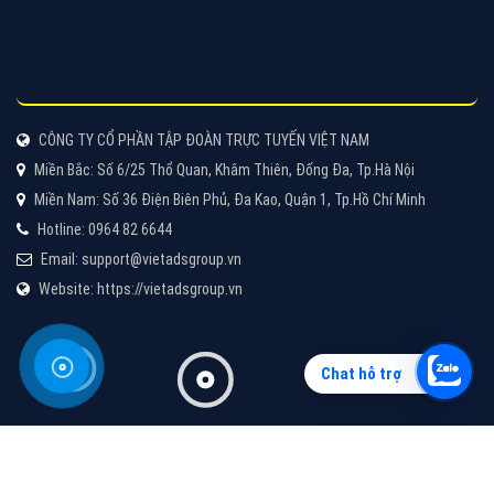
Vì sao doanh nghiệp bạn nên quảng cáo trên Zalo?
Hãy cùng VietAds tìm hiểu về các hình thức quảng
cáo Zalo hiệu quả
XEM CHI TIẾT
Chat hỗ trợ