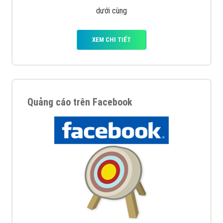
Quảng cáo trên Google
Google Ads là hình thức quảng cáo của Google được
tài trợ có chữ Ad gồm 4 ví trí trên cùng và 3 vị trí
dưới cùng
XEM CHI TIẾT