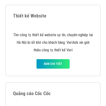
VietAds với đội ngũ SEOer giàu kinh nghiệm được đào
tạo bài bản tại các trung tâm SEO lớn như: Litado,
Inet, Vietmoz, Vinalink
XEM CHI TIẾT
Quảng cáo Youtube