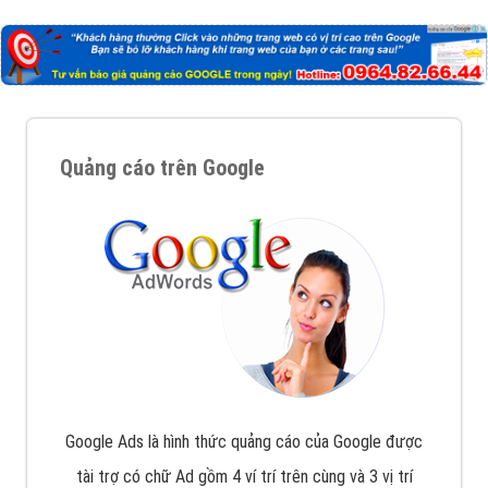
Nếu bạn đang cần quảng cáo, thiết kế web,
phát
triển Website cho doanh nghiệp mình
. Đừng chần
chừ hãy nhấc máy lên và gọi ngay cho chúng tôi theo
Hotline: 0964 82 6644 (24/7) hoặc email:
support@vietadsgroup.vn
để được tư vấn chuyên
sâu về giải pháp marketing hiệu quả cho doanh nghiệp
bạn!