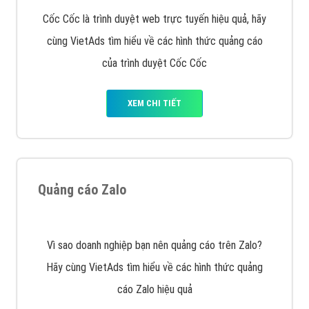
VietAds với đội ngũ chuyên viên tư ấn am hiểu về
chiến dịch quảng cáo Youtube sẽ tư vấn bạn giải pháp
tối ưu, hiệu quả nhất
XEM CHI TIẾT
Thiết kế Website