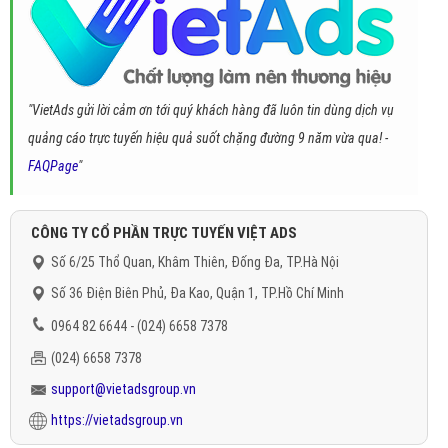
"VietAds gửi lời cảm ơn tới quý khách hàng đã luôn tin dùng dịch vụ
quảng cáo trực tuyến hiệu quả suốt chặng đường 9 năm vừa qua! -
FAQPage
"
CÔNG TY CỔ PHẦN TRỰC TUYẾN VIỆT ADS
Số 6/25 Thổ Quan, Khâm Thiên, Đống Đa, TP.Hà Nội
Số 36 Điện Biên Phủ, Đa Kao, Quận 1, TP.Hồ Chí Minh
0964 82 6644 - (024) 6658 7378
(024) 6658 7378
support@vietadsgroup.vn
https://vietadsgroup.vn