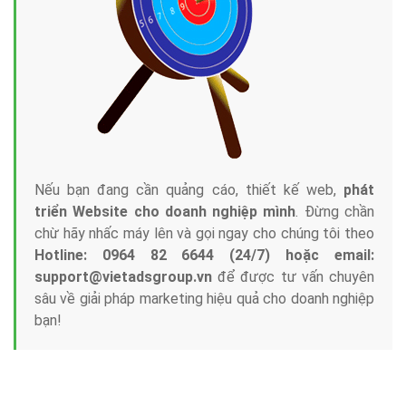
Công ty Việt Ads thành lập từ năm 2013
, chúng tôi
với bề dày kinh nghiệm sẽ tư vấn xây dựng và phát
triển thương hiệu của doanh nghiệp bạn với mức chi
phí mà bạn có thể đầu tư cho marketing online. Đội
ngũ kỹ thuật quảng cáo trực tuyến, SEO, lập trình
Web chuyên sâu trong nghề, được đào tạo bài bản tại
trung tâm marketing online uy tín hàng năm, luôn
đem
đến cho khách hàng sản phẩm/ dịch vụ chất
lượng
.