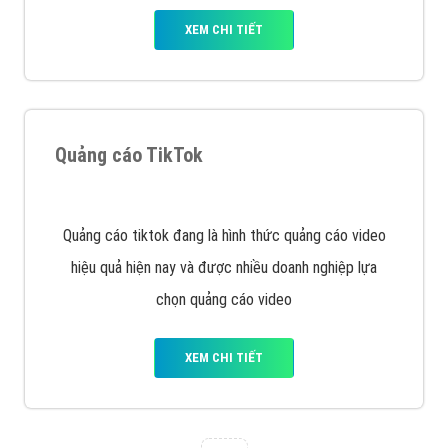
Tìm công ty thiết kế website uy tín, chuyên nghiệp tại
Hà Nội là rất khó cho khách hàng. VietAds xin giới
thiệu công ty thiết kế Viet
XEM CHI TIẾT
Quảng cáo Cốc Cốc