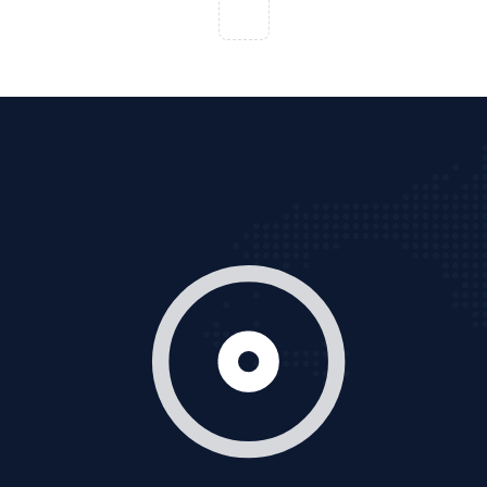
Cốc Cốc là trình duyệt web trực tuyến hiệu quả, hãy
cùng VietAds tìm hiểu về các hình thức quảng cáo
của trình duyệt Cốc Cốc
XEM CHI TIẾT
Quảng cáo Zalo