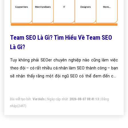
Team SEO Là Gì? Tìm Hiểu Về Team SEO
Là Gì?
Tuy không phải SEOer chuyên nghiệp nào cũng làm việc
theo đội – có rất nhiều cá nhân làm SEO thành công – bạn
sẽ nhận thấy rằng một đội ngũ SEO có thể đem đến cho
bạn nhiều lợi ích đáng kể.
Bài viết tạo bởi:
VietAds
| Ngày cập nhật:
2026-08-07 08:41:13
|
Đăng
nhập
(2497)