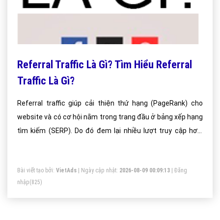
Referral Traffic Là Gì? Tìm Hiểu Referral
Traffic Là Gì?
Referral traffic giúp cải thiện thứ hạng (PageRank) cho
website và có cơ hội nằm trong trang đầu ở bảng xếp hạng
tìm kiếm (SERP). Do đó đem lại nhiều lượt truy cập hơn.
Ngoài ra referral traffic còn đem lại nguồn truy cập bền
vững từ bên ngoài nhất là những nguồn tập trung nhiều
Bài viết tạo bởi:
VietAds
| Ngày cập nhật:
2026-08-09 00:09:13
|
Đăng
khách hàng mục tiêu
nhập
(825)