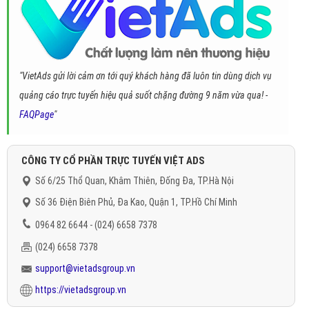
"VietAds gửi lời cảm ơn tới quý khách hàng đã luôn tin dùng dịch vụ
quảng cáo trực tuyến hiệu quả suốt chặng đường 9 năm vừa qua! -
FAQPage
"
CÔNG TY CỔ PHẦN TRỰC TUYẾN VIỆT ADS
Số 6/25 Thổ Quan, Khâm Thiên, Đống Đa, TP.Hà Nội
Số 36 Điện Biên Phủ, Đa Kao, Quận 1, TP.Hồ Chí Minh
0964 82 6644 - (024) 6658 7378
(024) 6658 7378
support@vietadsgroup.vn
https://vietadsgroup.vn