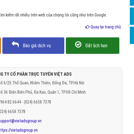
Hỏi đ
m kiếm rất nhiều trên web của chúng tôi cũng như trên Google.
Thiết 
Quay lại trang chủ
Quảng
Quảng
Báo giá dịch vụ
Đặt lịch hẹn
Định n
Nghĩa l
Phần 
G TY CỔ PHẦN TRỰC TUYẾN VIỆT ADS
ố 6/25 Thổ Quan, Khâm Thiên, Đống Đa, TP.Hà Nội
ố 36 Điện Biên Phủ, Đa Kao, Quận 1, TP.Hồ Chí Minh
964 82 6644 - (024) 6658 7378
(024) 6658 7378
support@vietadsgroup.vn
ttps://vietadsgroup.vn