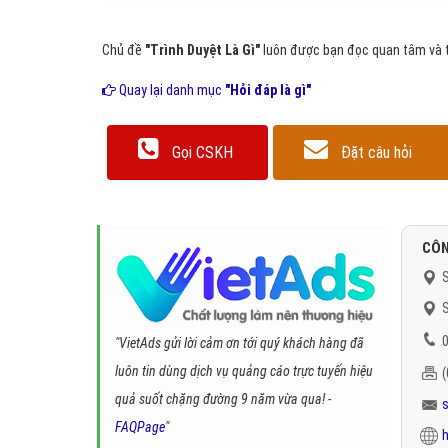
Chủ đề
"Trình Duyệt Là Gì"
luôn được bạn đọc quan tâm và tì
Quay lại danh mục
"Hỏi đáp là gì"
Gọi CSKH
Đặt câu hỏi
CÔN
S
S
0
"VietAds gửi lời cảm ơn tới quý khách hàng đã
luôn tin dùng dịch vụ quảng cáo trực tuyến hiệu
quả suốt chặng đường 9 năm vừa qua! -
FAQPage
"
h