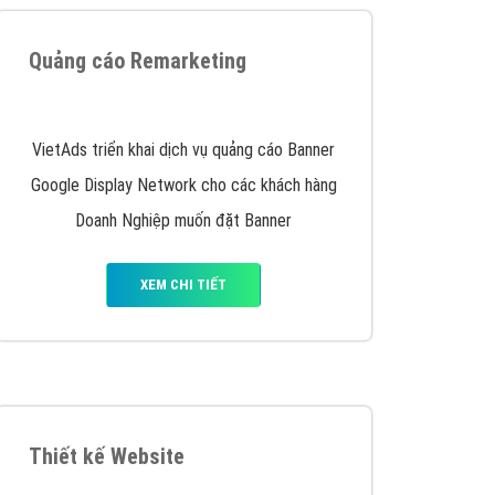
iển thương hiệu của doanh nghiệp bạn với mức chi
chuyên sâu trong nghề, được đào tạo bài bản tại