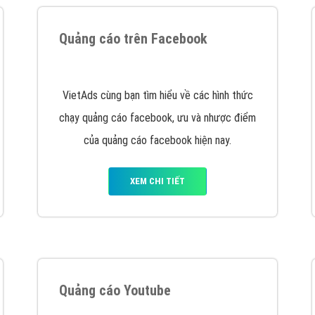
tác Marketing Online?
húng tôi với bề dày kinh nghiệm sẽ tư vấn xây dựng và phát tr
line. Đội ngũ kỹ thuật quảng cáo trực tuyến, SEO, lập trình Web 
uôn
đem đến cho khách hàng sản phẩm/ dịch vụ chất lượng
.