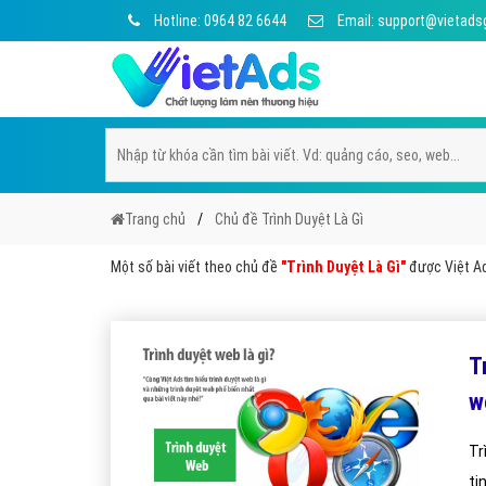
Hotline: 0964 82 6644
Email: support@vietads
Trang chủ
Chủ đề Trình Duyệt Là Gì
Một số bài viết theo chủ đề
"Trình Duyệt Là Gì"
được Việt Ad
T
w
Tr
ti