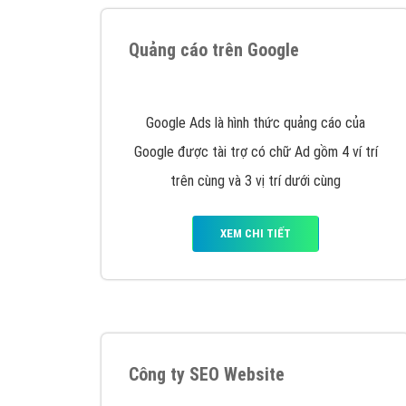
Tại sao chọn công ty Việt Ads làm đối 
Công ty Việt Ads thành lập từ năm 2013
, c
phí mà bạn có thể đầu tư cho marketing on
trung tâm marketing online uy tín hàng năm, l