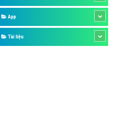
áp quảng cáo Youtube
Google
kế ứng dụng
 cáo Cốc Cốc hiệu quả
Bảng giá
 cáo Zalo chuyên nghiệp
ghĩa
Web Store
à gì
Dịch vụ liên quan
mềm ứng dụng hay
Other Ads
Quảng Cáo Google
App