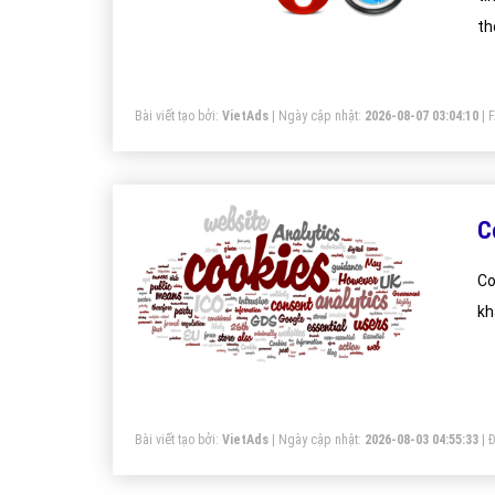
th
HT
nh
Bài viết tạo bởi:
VietAds
| Ngày cập nhật:
2026-08-07 03:04:10
|
C
Co
kh
Bài viết tạo bởi:
VietAds
| Ngày cập nhật:
2026-08-03 04:55:33
|
Đ