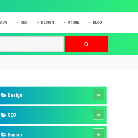
 ADS
SEO
DESIGN
STORE
BLOG
ner
 cáo Mobile
SEO Website
Thiết kế Web
nner
p quảng cáo Instagram
Dịch vụ SEO Website
Thiết kế Website
 cáo Zalo
Hỏi đáp SEO Google
Danh sách Website
 cáo Instagram
Thiết kế Landing Page
cáo Online
Dịch vụ thiết kế Website
 cáo Skype
Hỏi đáp Website
 cáo TVC
 cáo Cốc Cốc
mềm ứng dụng hay