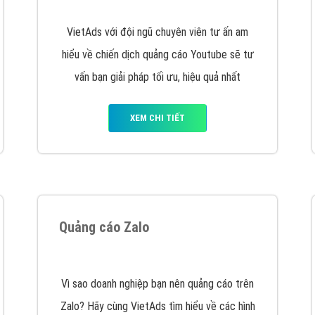
hát triển Website cho doanh nghiệp mình
. Đừng chần chừ hã
support@vietadsgroup.vn
để được tư vấn chuyên sâu về giải phá
Quảng cáo trên Facebook