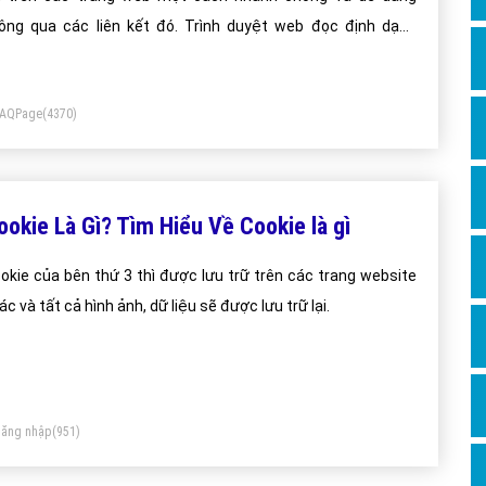
Dịch v
ông qua các liên kết đó. Trình duyệt web đọc định dạng
Hỏi đ
ML để hiển thị, do vậy một trang web có thể hiển thị khác
Hỏi đ
au trên các trình duyệt khác nhau.
FAQPage
(4370)
Hỏi đá
Hỏi đá
Hỏi đ
ookie Là Gì? Tìm Hiểu Về Cookie là gì
Hỏi đá
Hỏi đá
okie của bên thứ 3 thì được lưu trữ trên các trang website
ác và tất cả hình ảnh, dữ liệu sẽ được lưu trữ lại.
Quảng
Dịch v
Dịch v
Dịch v
ăng nhập
(951)
Dịch v