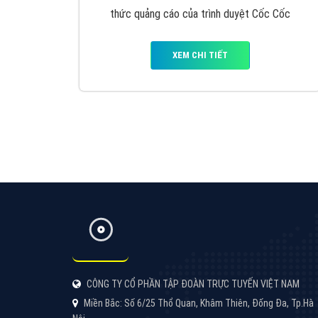
Google Ads là hình thức quảng cáo của
Google được tài trợ có chữ Ad gồm 4 ví trí
trên cùng và 3 vị trí dưới cùng
XEM CHI TIẾT
Công ty SEO Website