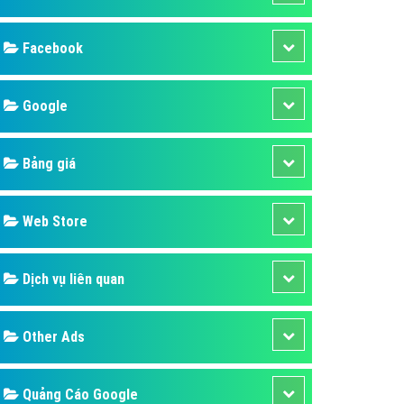
ụ Domain & Hosting
áp phần mềm
áp quảng cáo TVC
p quảng cáo mobile
p quảng cáo Online
áp quảng cáo Skype
p Domain & Hosting
Design
p viết bài Marketing
 cáo Youtube
SEO
ụ quảng cáo Youtube
ụ quảng cáo Cốc Cốc
Banner
ụ quảng cáo Tiktok
Facebook
ụ quảng cáo Zalo