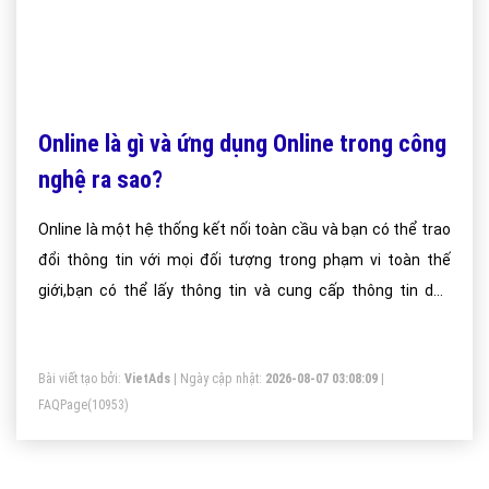
Online là gì và ứng dụng Online trong công
nghệ ra sao?
Online là một hệ thống kết nối toàn cầu và bạn có thể trao
đổi thông tin với mọi đối tượng trong phạm vi toàn thế
giới,bạn có thể lấy thông tin và cung cấp thông tin dến
nhiều địa điểm hoặc nhiều hơn, xa hơn trong quá trình
online. Nói chung online là một thế giới rộng lớn trong máy
Bài viết tạo bởi:
VietAds
| Ngày cập nhật:
2026-08-07 03:08:09
|
tính nhằm đáp ứng tất cả các nhu cầu của mọi người từ
FAQPage
(10953)
việc giải trí, chơi game đến các nhu cầu trao đổi, tìm kiếm
thông tin, dạy học và nhiều tiện ích khác.