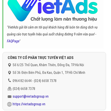
"VietAds gửi lời cảm ơn tới quý khách hàng đã luôn tin dùng dịch vụ
quảng cáo trực tuyến hiệu quả suốt chặng đường 9 năm vừa qua! -
FAQPage
"
CÔNG TY CỔ PHẦN TRỰC TUYẾN VIỆT ADS
Số 6/25 Thổ Quan, Khâm Thiên, Đống Đa, TP.Hà Nội
Số 36 Điện Biên Phủ, Đa Kao, Quận 1, TP.Hồ Chí Minh
0964 82 6644 - (024) 6658 7378
(024) 6658 7378
support@vietadsgroup.vn
https://vietadsgroup.vn