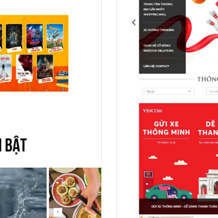
Hỏi đ
Thiết 
Quảng
Quảng
Định n
Nghĩa l
Phần 