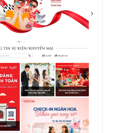
áp quảng cáo Youtube
kế ứng dụng
 cáo Cốc Cốc hiệu quả
 cáo Zalo chuyên nghiệp
ghĩa
à gì
mềm ứng dụng hay