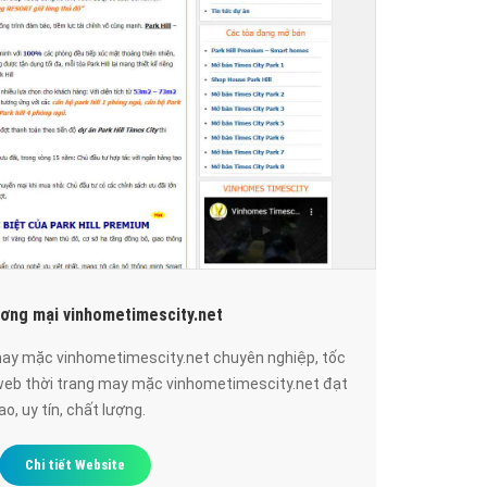
ương mại vinhometimescity.net
 may mặc vinhometimescity.net chuyên nghiệp, tốc
 web thời trang may mặc vinhometimescity.net đạt
, uy tín, chất lượng.
Chi tiết Website