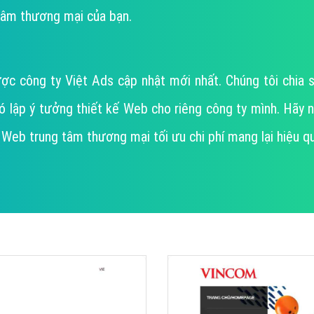
Dịch v
âm thương mại của bạn.
Hỏi đ
Hỏi đ
Hỏi đá
c công ty Việt Ads cập nhật mới nhất. Chúng tôi chia
Hỏi đá
p ý tưởng thiết kế Web cho riêng công ty mình. Hãy nhấc 
Hỏi đ
 kế Web trung tâm thương mại tối ưu chi phí mang lại hiệu qu
Hỏi đá
Hỏi đá
Quảng
Dịch v
Dịch v
Dịch v
Dịch v