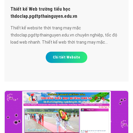
Thiết kế Web trường tiểu học
thdoclap.pgdtpthainguyen.edu.vn
Thiết kế website thời trang may mặc
thdoclap.pgdtpthainguyen.edu.vn chuyên nghiệp, tốc độ
load web nhanh. Thiết kế web thời trang may mặc
thdoclap.pgdtpthainguyen.edu.vn đạt chuẩn SEO google,
bảo mật cao, uy tín, chất lượng.
Chi tiết Website