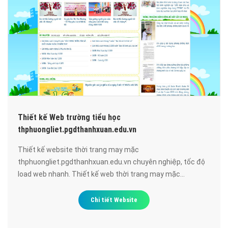
Thiết kế Web trường tiểu học
thphuongliet.pgdthanhxuan.edu.vn
Thiết kế website thời trang may mặc
thphuongliet.pgdthanhxuan.edu.vn chuyên nghiệp, tốc độ
load web nhanh. Thiết kế web thời trang may mặc
thphuongliet.pgdthanhxuan.edu.vn đạt chuẩn SEO google,
bảo mật cao, uy tín, chất lượng.
Chi tiết Website