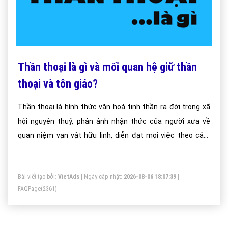
Thần thoại là gì và mối quan hệ giữ thần
thoại và tôn giáo?
Thần thoại là hình thức văn hoá tinh thần ra đời trong xã
hội nguyên thuỷ, phản ảnh nhận thức của người xưa về
quan niệm vạn vật hữu linh, diễn đạt mọi việc theo cảm
tính, người xưa có niềm tin lớn và thần linh vì họ chưa phân
biệt được chủ quan và khách quan.
Bài viết tạo bởi:
VietAds
| Ngày cập nhật:
2026-08-06 18:07:39
|
FAQPage
(2361)