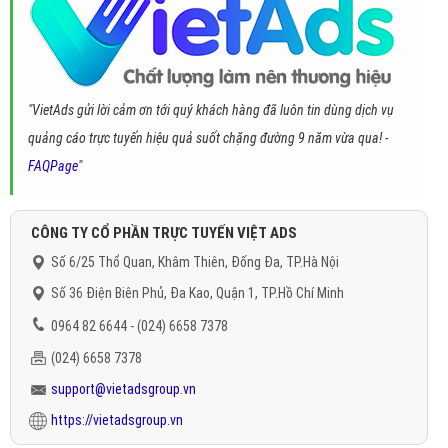
"VietAds gửi lời cảm ơn tới quý khách hàng đã luôn tin dùng dịch vụ
quảng cáo trực tuyến hiệu quả suốt chặng đường 9 năm vừa qua! -
FAQPage
"
CÔNG TY CỔ PHẦN TRỰC TUYẾN VIỆT ADS
Số 6/25 Thổ Quan, Khâm Thiên, Đống Đa, TP.Hà Nội
Số 36 Điện Biên Phủ, Đa Kao, Quận 1, TP.Hồ Chí Minh
0964 82 6644 - (024) 6658 7378
(024) 6658 7378
support@vietadsgroup.vn
https://vietadsgroup.vn