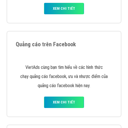
Nếu bạn đang cần quảng cáo, thiết kế web,
phát
triển Website cho doanh nghiệp mình
. Đừng chần
chừ hãy nhấc máy lên và gọi ngay cho chúng tôi theo
Hotline: 0964 82 6644 (24/7) hoặc email:
support@vietadsgroup.vn
để được tư vấn chuyên
sâu về giải pháp marketing hiệu quả cho doanh nghiệp
bạn!