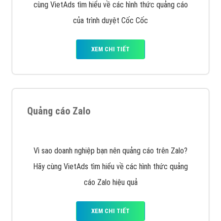
VietAds với đội ngũ SEOer giàu kinh nghiệm được đào
tạo bài bản tại các trung tâm SEO lớn như: Litado,
Inet, Vietmoz, Vinalink
XEM CHI TIẾT
Quảng cáo Youtube