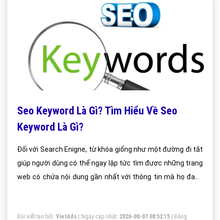
Seo Keyword Là Gì? Tìm Hiểu Về Seo
Keyword Là Gì?
Đối với Search Enigne, từ khóa giống như một đường đi tắt
giúp người dùng có thể ngay lập tức tìm được những trang
web có chứa nội dung gần nhất với thông tin mà họ đang
tìm. Sau khi crawl dữ liệu của website, công cụ tìm kiếm sẽ
xác định xem nội dung chính mà trang đang nói đến là gì
Bài viết tạo bởi:
VietAds
| Ngày cập nhật:
2026-08-07 08:52:15
|
Đăng
thông qua tên bài viết (title), nội dung đường dẫn (url), nội