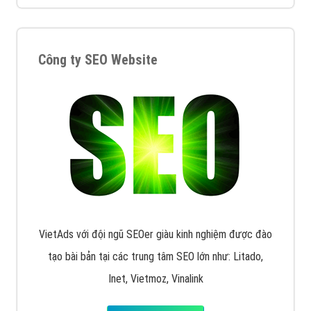
Google Ads là hình thức quảng cáo của Google được
tài trợ có chữ Ad gồm 4 ví trí trên cùng và 3 vị trí
dưới cùng
XEM CHI TIẾT
Quảng cáo trên Facebook