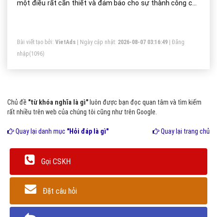
một điều rất cần thiết và đảm bảo cho sự thành công của
bất kỳ một chiến lược SEO nào. Ngược lại, nếu việc nghiên
cứu từ khóa không được tốt vì việc SEO sẽ không chỉ gây
Bài viết tạo bởi:
VietAds
| Ngày cập nhật:
2026-08-07 03:16:49
|
Đăng
tốn kém về mặt thời gian, mà còn cả tiền bạc và công sức
nhập
(1096)
của doanh nghiệp.
Chủ đề
"từ khóa nghĩa là gì"
luôn được bạn đọc quan tâm và tìm kiếm
rất nhiều trên web của chúng tôi cũng như trên Google.
Quay lại danh mục
"Hỏi đáp là gì"
Quay lại trang chủ
Gọi CSKH
Đặt câu hỏi