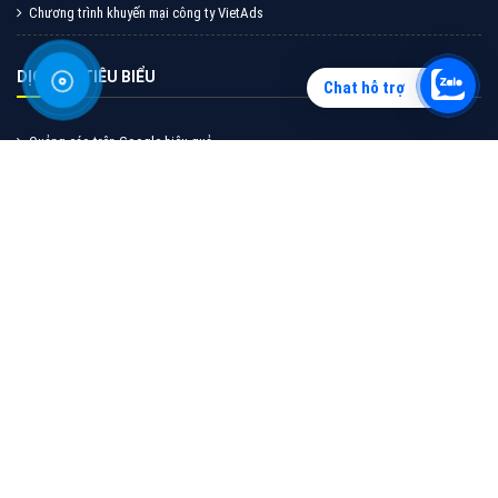
cáo Zalo hiệu quả
XEM CHI TIẾT
Chat hỗ trợ
Quảng cáo TikTok