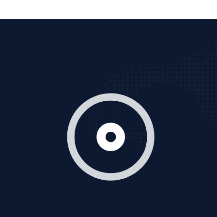
Thiết kế Website
Tìm công ty thiết kế website uy tín, chuyên nghiệp tại
Hà Nội là rất khó cho khách hàng. VietAds xin giới
thiệu công ty thiết kế Viet
XEM CHI TIẾT