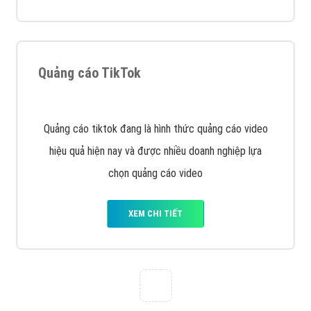
VietAds với đội ngũ chuyên viên tư ấn am hiểu về
chiến dịch quảng cáo Youtube sẽ tư vấn bạn giải pháp
tối ưu, hiệu quả nhất
XEM CHI TIẾT