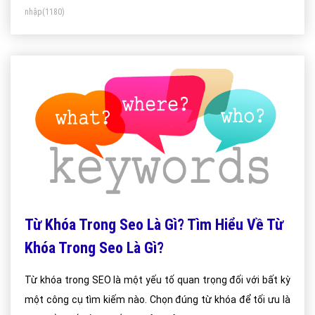
nhập
(1180)
dung các thẻ heading và mật độ các từ trên trang. Đồng
thời, đánh giá mức độ liên quan của trang đối với keyword
người dùng sử dụng tìm kiếm thông qua c
Từ Khóa Trong Seo Là Gì? Tìm Hiểu Về Từ
Khóa Trong Seo Là Gì?
Từ khóa trong SEO là một yếu tố quan trọng đối với bất kỳ
một công cụ tìm kiếm nào. Chọn đúng từ khóa để tối ưu là