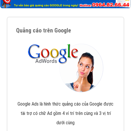
Tại sao chọn công ty Việt Ads làm đối tác
Marketing Online?
Công ty Việt Ads thành lập từ năm 2013
, chúng tôi
với bề dày kinh nghiệm sẽ tư vấn xây dựng và phát
triển thương hiệu của doanh nghiệp bạn với mức chi
phí mà bạn có thể đầu tư cho marketing online. Đội
ngũ kỹ thuật quảng cáo trực tuyến, SEO, lập trình
Web chuyên sâu trong nghề, được đào tạo bài bản tại
trung tâm marketing online uy tín hàng năm, luôn
đem
đến cho khách hàng sản phẩm/ dịch vụ chất
lượng
.