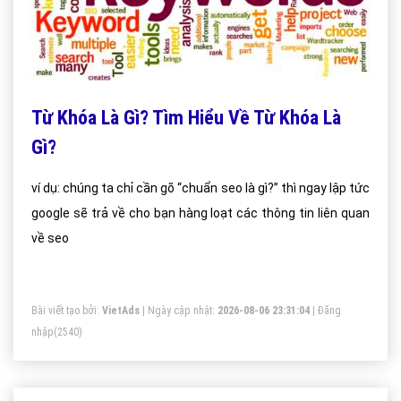
Từ Khóa Là Gì? Tìm Hiểu Về Từ Khóa Là
Gì?
ví dụ: chúng ta chỉ cần gõ “chuẩn seo là gì?” thì ngay lập tức
google sẽ trả về cho bạn hàng loạt các thông tin liên quan
về seo
Bài viết tạo bởi:
VietAds
| Ngày cập nhật:
2026-08-06 23:31:04
|
Đăng
nhập
(2540)