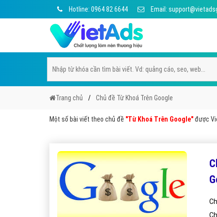
Hotline: 0964 82 6644
Email: support@vietads
Trang chủ
Chủ đề Từ Khoá Trên Google
Một số bài viết theo chủ đề
"Từ Khoá Trên Google"
được Việ
C
G
Ch
Ch