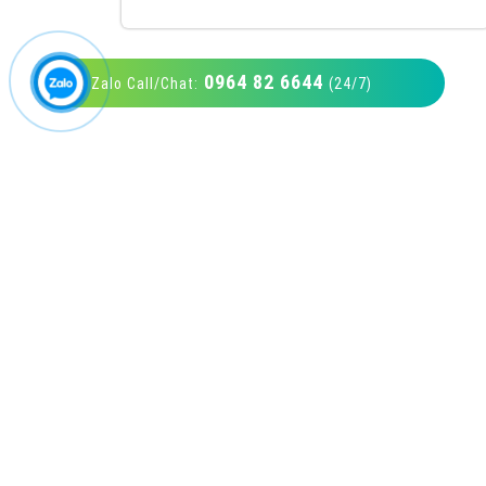
0964 82 6644
Zalo Call/Chat:
(24/7)
VietAds với đội ngũ SEOer giàu kinh nghiệm
được đào tạo bài bản tại các trung tâm SEO
lớn như: Litado, Inet, Vietmoz, Vinalink
XEM CHI TIẾT