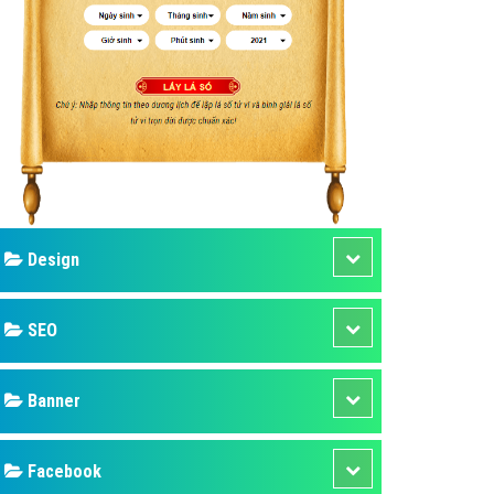
ụ Domain & Hosting
áp phần mềm
áp quảng cáo TVC
p quảng cáo mobile
p quảng cáo Online
áp quảng cáo Skype
p Domain & Hosting
Design
p viết bài Marketing
 cáo Youtube
SEO
ụ quảng cáo Youtube
ụ quảng cáo Cốc Cốc
Banner
ụ quảng cáo Tiktok
Facebook
ụ quảng cáo Zalo