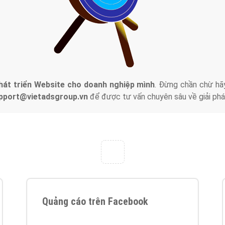
tác Marketing Online?
húng tôi với bề dày kinh nghiệm sẽ tư vấn xây dựng và phát tr
line. Đội ngũ kỹ thuật quảng cáo trực tuyến, SEO, lập trình Web 
uôn
đem đến cho khách hàng sản phẩm/ dịch vụ chất lượng
.