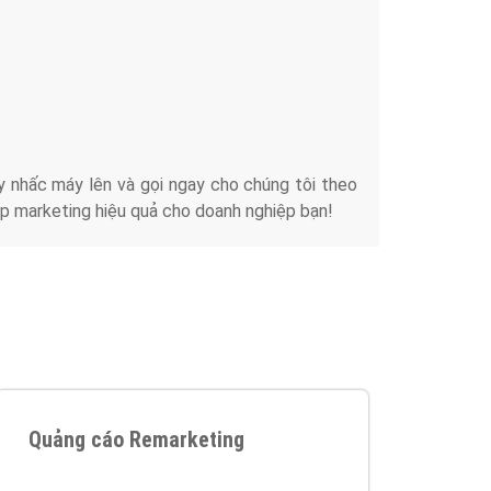
iển thương hiệu của doanh nghiệp bạn với mức chi
chuyên sâu trong nghề, được đào tạo bài bản tại