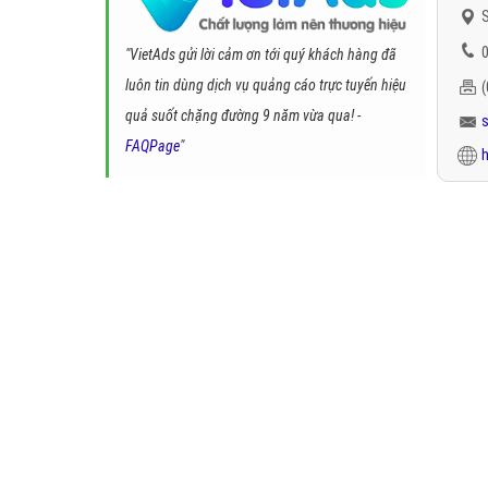
S
0
"VietAds gửi lời cảm ơn tới quý khách hàng đã
luôn tin dùng dịch vụ quảng cáo trực tuyến hiệu
quả suốt chặng đường 9 năm vừa qua! -
FAQPage
"
h