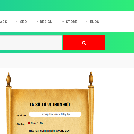
 ADS
SEO
DESIGN
STORE
BLOG
ner
 cáo Mobile
SEO Website
Thiết kế Web
nner
p quảng cáo Instagram
Dịch vụ SEO Website
Thiết kế Website
 cáo Zalo
Hỏi đáp SEO Google
Danh sách Website
 cáo Instagram
Thiết kế Landing Page
cáo Online
Dịch vụ thiết kế Website
 cáo Skype
Hỏi đáp Website
 cáo TVC
 cáo Cốc Cốc
mềm ứng dụng hay