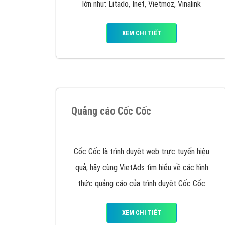
Google Ads là hình thức quảng cáo của
Google được tài trợ có chữ Ad gồm 4 ví trí
trên cùng và 3 vị trí dưới cùng
XEM CHI TIẾT
Công ty SEO Website