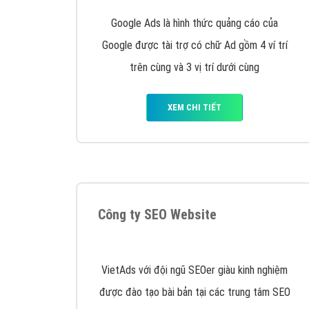
Nếu bạn đang cần quảng cáo, thiết kế web,
p
Hotline: 0964 82 6644 (24/7) hoặc email: 
Quảng cáo trên Google