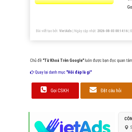
Go
Bài viết tạo bởi:
VietAds
| Ngày cập nhật:
2026-08-03 00:14:16
|
Đ
Chủ đề
"Từ Khoá Trên Google"
luôn được bạn đọc quan tâm 
Quay lại danh mục
"Hỏi đáp là gì"
Gọi CSKH
Đặt câu hỏi
CÔN
S