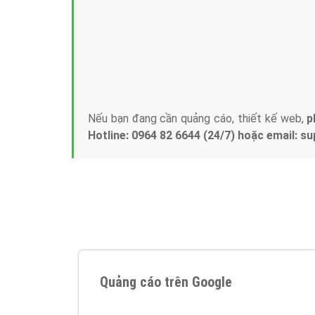
Tại sao chọn công ty Việt Ads làm đối 
Công ty Việt Ads thành lập từ năm 2013
, c
phí mà bạn có thể đầu tư cho marketing on
trung tâm marketing online uy tín hàng năm, l