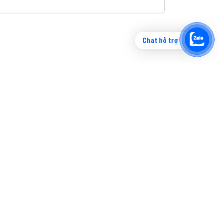
Chat hỗ trợ
Tìm công ty thiết kế website uy tín, chuyên
nghiệp tại Hà Nội là rất khó cho khách hàng.
VietAds xin giới thiệu công ty thiết kế Viet
XEM CHI TIẾT