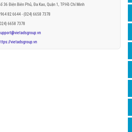
ố 36 Điện Biên Phủ, Đa Kao, Quận 1, TP.Hồ Chí Minh
Hỏi đ
964 82 6644 - (024) 6658 7378
Thiết 
(024) 6658 7378
Quảng
support@vietadsgroup.vn
Quảng
ttps://vietadsgroup.vn
Định n
Nghĩa l
Phần 