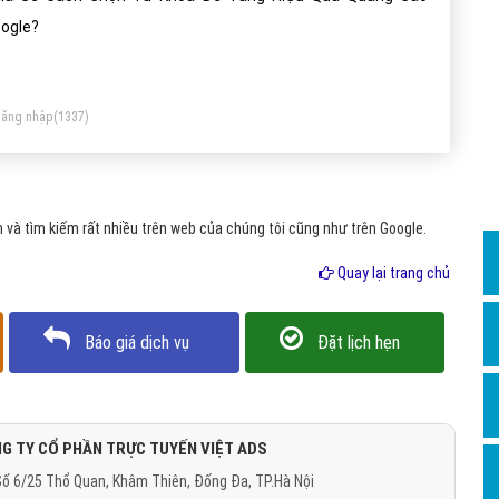
Dịch v
ogle?
Hỏi đ
Hỏi đ
ăng nhập
(1337)
Hỏi đá
Hỏi đá
Hỏi đ
và tìm kiếm rất nhiều trên web của chúng tôi cũng như trên Google.
Hỏi đá
Quay lại trang chủ
Hỏi đá
Quảng
Báo giá dịch vụ
Đặt lịch hẹn
Dịch v
Dịch v
Dịch v
G TY CỔ PHẦN TRỰC TUYẾN VIỆT ADS
ố 6/25 Thổ Quan, Khâm Thiên, Đống Đa, TP.Hà Nội
Dịch v