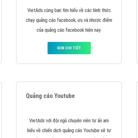
hát triển Website cho doanh nghiệp mình
. Đừng chần chừ hã
support@vietadsgroup.vn
để được tư vấn chuyên sâu về giải phá
Quảng cáo trên Facebook