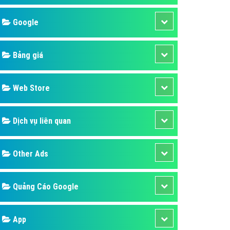
áp quảng cáo Youtube
Google
kế ứng dụng
 cáo Cốc Cốc hiệu quả
Bảng giá
 cáo Zalo chuyên nghiệp
ghĩa
Web Store
à gì
Dịch vụ liên quan
mềm ứng dụng hay
Other Ads
Quảng Cáo Google
App