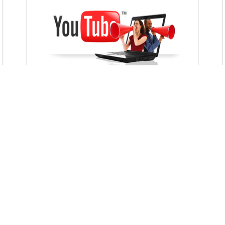
VietAds với đội ngũ chuyên viên tư ấn am
hiểu về chiến dịch quảng cáo Youtube sẽ tư
vấn bạn giải pháp tối ưu, hiệu quả nhất
XEM CHI TIẾT