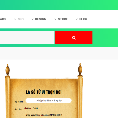
 ADS
SEO
DESIGN
STORE
BLOG
ner
 cáo Mobile
SEO Website
Thiết kế Web
nner
p quảng cáo Instagram
Dịch vụ SEO Website
Thiết kế Website
 cáo Zalo
Hỏi đáp SEO Google
Danh sách Website
 cáo Instagram
Thiết kế Landing Page
cáo Online
Dịch vụ thiết kế Website
 cáo Skype
Hỏi đáp Website
 cáo TVC
 cáo Cốc Cốc
mềm ứng dụng hay