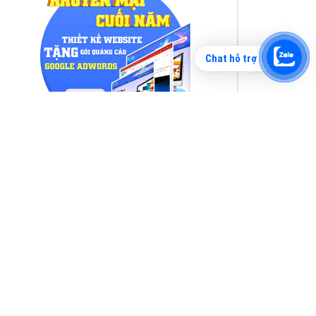
Chat hỗ trợ
Tìm công ty thiết kế website uy tín, chuyên
nghiệp tại Hà Nội là rất khó cho khách hàng.
VietAds xin giới thiệu công ty thiết kế Viet
XEM CHI TIẾT