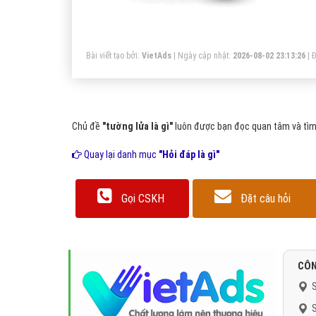
bi
tr
Bài viết tạo bởi:
VietAds
| Ngày cập nhật:
2026-08-02 23:13:26
|
Đ
Chủ đề
"tường lửa là gì"
luôn được bạn đọc quan tâm và tìm 
Quay lại danh mục
"Hỏi đáp là gì"
Gọi CSKH
Đặt câu hỏi
CÔN
S
S