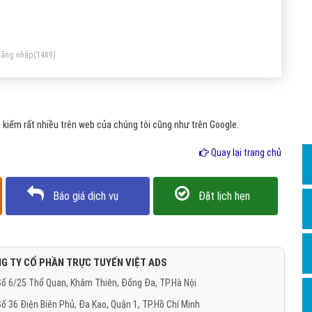
Dịch v
ên giới bảo vệ và lọc những kẻ xâm nhập không mong muốn
Hỏi đ
ên Internet.
Hỏi đ
ăng nhập
(1489)
Hỏi đá
Hỏi đá
kiếm rất nhiều trên web của chúng tôi cũng như trên Google.
Hỏi đ
Hỏi đá
Quay lại trang chủ
Hỏi đá
Báo giá dịch vụ
Đặt lịch hẹn
Quảng
Dịch v
Dịch v
G TY CỔ PHẦN TRỰC TUYẾN VIỆT ADS
Dịch v
ố 6/25 Thổ Quan, Khâm Thiên, Đống Đa, TP.Hà Nội
Dịch v
ố 36 Điện Biên Phủ, Đa Kao, Quận 1, TP.Hồ Chí Minh