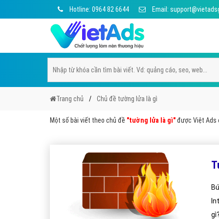
Hotline: 0964 82 6644
Email: support@vietads
Trang chủ
Chủ đề tường lửa là gì
Một số bài viết theo chủ đề
"tường lửa là gì"
được Việt Ads c
T
Bứ
In
gì