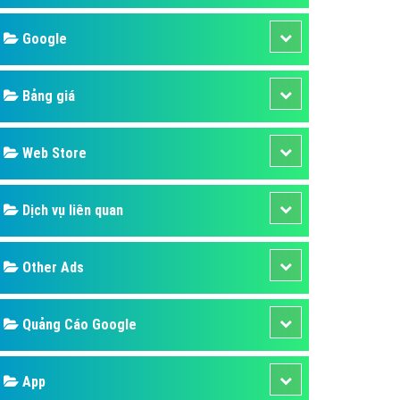
áp quảng cáo Youtube
Google
kế ứng dụng
 cáo Cốc Cốc hiệu quả
Bảng giá
 cáo Zalo chuyên nghiệp
ghĩa
Web Store
à gì
Dịch vụ liên quan
mềm ứng dụng hay
Other Ads
Quảng Cáo Google
App