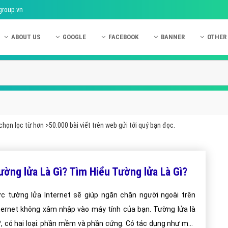
group.vn
ABOUT US
GOOGLE
FACEBOOK
BANNER
OTHER
Giới thiệu công ty Việt Ads
Kinh nghiệm quảng cáo Google
Kinh nghiệm quảng cáo Facebook
Dịch vụ quảng cáo Ban
Quảng
Hướng dẫn thanh toán Việt Ads
Kiến thức quảng cáo Google
Dịch vụ quảng cáo Facebook
Hỏi đáp quảng cáo Ba
Hỏi đá
Chính sách bảo mật Việt Ads
Dịch vụ quảng cáo Google
Kiến thức quảng cáo Facebook
Quảng cáo Banner
Quảng
Chính sách bảo hành & bảo trì Việt Ads
Quảng cáo Google Adwords
Quảng cáo Facebook
Quảng
họn lọc từ hơn >50.000 bài viết trên web gửi tới quý bạn đọc.
Liên hệ Việt Ads
Các hình thức quảng cáo Google
Hỏi đáp Facebook
Quảng 
Chính sách đại lý Việt Ads
Hướng dẫn chạy quảng cáo Google
Quảng
ường lửa Là Gì? Tìm Hiểu Tường lửa Là Gì?
Tiện ích mở rộng quảng cáo Google
Quảng
Hỏi đáp Google
Quảng
c tường lửa Internet sẽ giúp ngăn chặn người ngoài trên
ternet không xâm nhập vào máy tính của bạn. Tường lửa là
Phần 
?, có hai loại: phần mềm và phần cứng. Có tác dụng như một