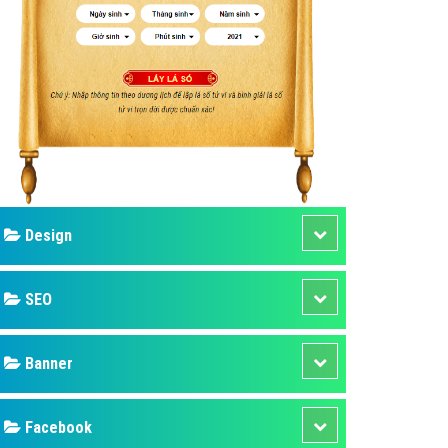
ụ Domain & Hosting
áp phần mềm
áp quảng cáo TVC
p quảng cáo mobile
p quảng cáo Online
áp quảng cáo Skype
p Domain & Hosting
Design
p viết bài Marketing
 cáo Youtube
SEO
ụ quảng cáo Youtube
ụ quảng cáo Cốc Cốc
Banner
ụ quảng cáo Tiktok
Facebook
ụ quảng cáo Zalo