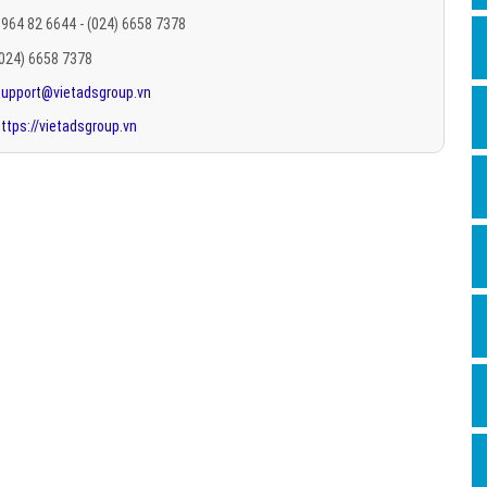
Hỏi đ
964 82 6644 - (024) 6658 7378
(024) 6658 7378
Thiết 
support@vietadsgroup.vn
Quảng
ttps://vietadsgroup.vn
Quảng
Định n
Nghĩa l
Phần 