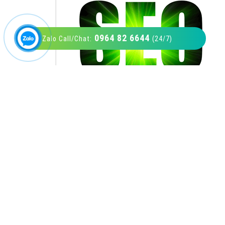
0964 82 6644
Zalo Call/Chat:
(24/7)
VietAds với đội ngũ SEOer giàu kinh nghiệm
được đào tạo bài bản tại các trung tâm SEO
lớn như: Litado, Inet, Vietmoz, Vinalink
XEM CHI TIẾT