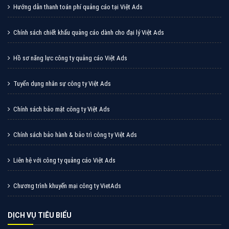
CÔNG TY CỔ PHẦN TẬP ĐOÀN TRỰC TUYẾN VIỆT NAM
Miền Bắc: Số 6/25 Thổ Quan, Khâm Thiên, Đống Đa, Tp.Hà Nội
Miền Nam: Số 36 Điện Biên Phủ, Đa Kao, Quận 1, Tp.Hồ Chí Minh
Hotline: 0964 82 6644
Email: support@vietadsgroup.vn
Website: https://vietadsgroup.vn