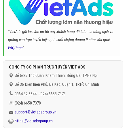
"VietAds gửi lời cảm ơn tới quý khách hàng đã luôn tin dùng dịch vụ
quảng cáo trực tuyến hiệu quả suốt chặng đường 9 năm vừa qua! -
FAQPage
"
CÔNG TY CỔ PHẦN TRỰC TUYẾN VIỆT ADS
Số 6/25 Thổ Quan, Khâm Thiên, Đống Đa, TP.Hà Nội
Số 36 Điện Biên Phủ, Đa Kao, Quận 1, TP.Hồ Chí Minh
0964 82 6644 - (024) 6658 7378
(024) 6658 7378
support@vietadsgroup.vn
https://vietadsgroup.vn