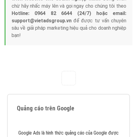
Nếu bạn đang cần quảng cáo, thiết kế web,
phát
triển Website cho doanh nghiệp mình
. Đừng chần
chừ hãy nhấc máy lên và gọi ngay cho chúng tôi theo
Hotline: 0964 82 6644 (24/7) hoặc email:
support@vietadsgroup.vn
để được tư vấn chuyên
sâu về giải pháp marketing hiệu quả cho doanh nghiệp
bạn!