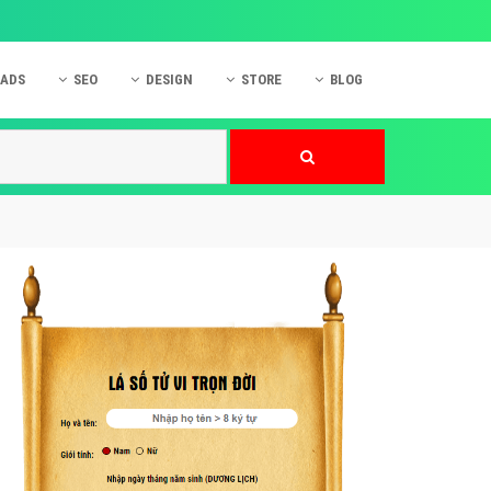
 ADS
SEO
DESIGN
STORE
BLOG
ner
 cáo Mobile
SEO Website
Thiết kế Web
nner
p quảng cáo Instagram
Dịch vụ SEO Website
Thiết kế Website
 cáo Zalo
Hỏi đáp SEO Google
Danh sách Website
 cáo Instagram
Thiết kế Landing Page
cáo Online
Dịch vụ thiết kế Website
 cáo Skype
Hỏi đáp Website
 cáo TVC
 cáo Cốc Cốc
mềm ứng dụng hay