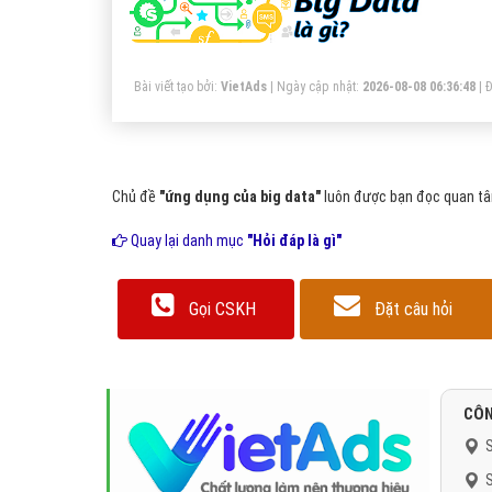
bệ
th
Da
Bài viết tạo bởi:
VietAds
| Ngày cập nhật:
2026-08-08 06:36:48
|
Đ
Chủ đề
"ứng dụng của big data"
luôn được bạn đọc quan tâm
Quay lại danh mục
"Hỏi đáp là gì"
Gọi CSKH
Đặt câu hỏi
CÔN
S
S