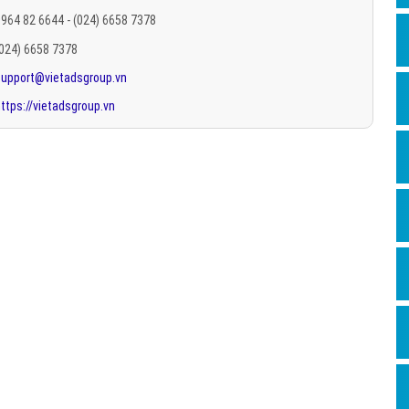
Hỏi đ
964 82 6644 - (024) 6658 7378
(024) 6658 7378
Thiết 
support@vietadsgroup.vn
Quảng
ttps://vietadsgroup.vn
Quảng
Định n
Nghĩa l
Phần 