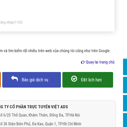
Dịch v
nh sắp xảy ra, thậm chí là xem diễn biến giao thông theo
Hỏi đ
ời gian thực và “kinh khủng” hơn thế nữa. Vậy định nghĩa Big
Hỏi đ
ta là gì?.
ăng nhập
(1125)
Hỏi đá
Hỏi đá
 và tìm kiếm rất nhiều trên web của chúng tôi cũng như trên Google.
Hỏi đ
Hỏi đá
Quay lại trang chủ
Hỏi đá
Báo giá dịch vụ
Đặt lịch hẹn
Quảng
Dịch v
Dịch v
G TY CỔ PHẦN TRỰC TUYẾN VIỆT ADS
Dịch v
ố 6/25 Thổ Quan, Khâm Thiên, Đống Đa, TP.Hà Nội
Dịch v
ố 36 Điện Biên Phủ, Đa Kao, Quận 1, TP.Hồ Chí Minh