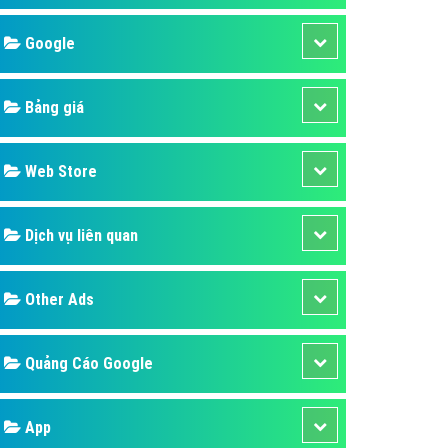
áp quảng cáo Youtube
Google
kế ứng dụng
 cáo Cốc Cốc hiệu quả
Bảng giá
 cáo Zalo chuyên nghiệp
ghĩa
Web Store
à gì
Dịch vụ liên quan
mềm ứng dụng hay
Other Ads
Quảng Cáo Google
App