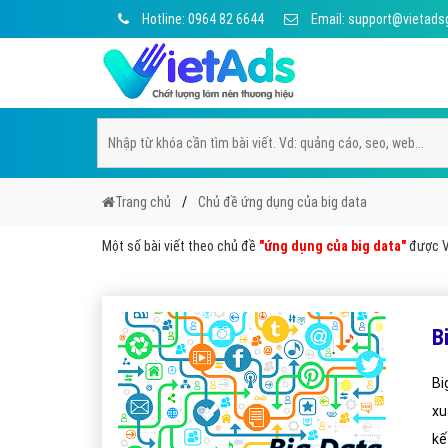
Hotline: 0964 82 6644
Email: support@vietads
Trang chủ
Chủ đề ứng dụng của big data
Một số bài viết theo chủ đề
"ứng dụng của big data"
được Vi
B
Bi
xu
kế