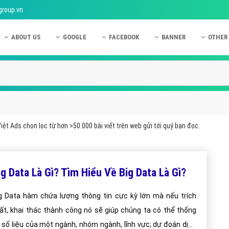
group.vn
ABOUT US
GOOGLE
FACEBOOK
BANNER
OTHER
Giới thiệu công ty Việt Ads
Kinh nghiệm quảng cáo Google
Kinh nghiệm quảng cáo Facebook
Dịch vụ quảng cáo Ban
Quảng
Hướng dẫn thanh toán Việt Ads
Kiến thức quảng cáo Google
Dịch vụ quảng cáo Facebook
Hỏi đáp quảng cáo Ba
Hỏi đá
Chính sách bảo mật Việt Ads
Dịch vụ quảng cáo Google
Kiến thức quảng cáo Facebook
Quảng cáo Banner
Quảng
Chính sách bảo hành & bảo trì Việt Ads
Quảng cáo Google Adwords
Quảng cáo Facebook
Quảng
ệt Ads chọn lọc từ hơn >50.000 bài viết trên web gửi tới quý bạn đọc.
Liên hệ Việt Ads
Các hình thức quảng cáo Google
Hỏi đáp Facebook
Quảng 
Chính sách đại lý Việt Ads
Hướng dẫn chạy quảng cáo Google
Quảng
ig Data Là Gì? Tìm Hiểu Về Big Data Là Gì?
Tiện ích mở rộng quảng cáo Google
Quảng
Hỏi đáp Google
Quảng
g Data hàm chứa lượng thông tin cực kỳ lớn mà nếu trích
ất, khai thác thành công nó sẽ giúp chúng ta có thể thống
Phần 
 số liệu của một ngành, nhóm ngành, lĩnh vực; dự đoán dịch