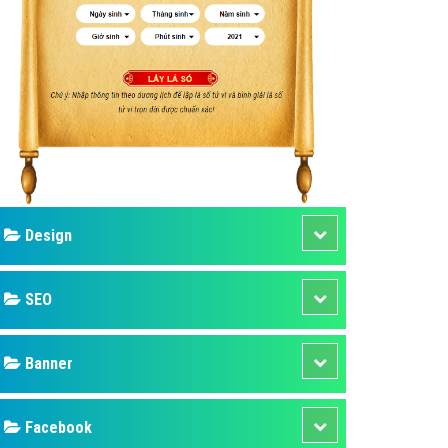
ụ Domain & Hosting
áp phần mềm
áp quảng cáo TVC
p quảng cáo mobile
p quảng cáo Online
áp quảng cáo Skype
p Domain & Hosting
Design
p viết bài Marketing
 cáo Youtube
SEO
ụ quảng cáo Youtube
ụ quảng cáo Cốc Cốc
Banner
ụ quảng cáo Tiktok
Facebook
ụ quảng cáo Zalo