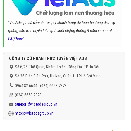
"VietAds gửi lời cảm ơn tới quý khách hàng đã luôn tin dùng dịch vụ
quảng cáo trực tuyến hiệu quả suốt chặng đường 9 năm vừa qua! -
FAQPage
"
CÔNG TY CỔ PHẦN TRỰC TUYẾN VIỆT ADS
Số 6/25 Thổ Quan, Khâm Thiên, Đống Đa, TP.Hà Nội
Số 36 Điện Biên Phủ, Đa Kao, Quận 1, TP.Hồ Chí Minh
0964 82 6644 - (024) 6658 7378
(024) 6658 7378
support@vietadsgroup.vn
https://vietadsgroup.vn