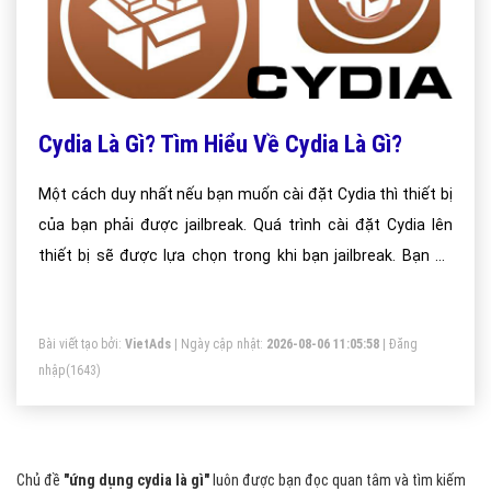
Cydia Là Gì? Tìm Hiểu Về Cydia Là Gì?
Một cách duy nhất nếu bạn muốn cài đặt Cydia thì thiết bị
của bạn phải được jailbreak. Quá trình cài đặt Cydia lên
thiết bị sẽ được lựa chọn trong khi bạn jailbreak. Bạn sẽ
không thể cài đặt Cydia nếu như thiết bị chưa jailbreak và
ứng dụng này cũng không thể tải trên Appstore của Apple.
Bài viết tạo bởi:
VietAds
| Ngày cập nhật:
2026-08-06 11:05:58
|
Đăng
nhập
(1643)
Chủ đề
"ứng dụng cydia là gì"
luôn được bạn đọc quan tâm và tìm kiếm