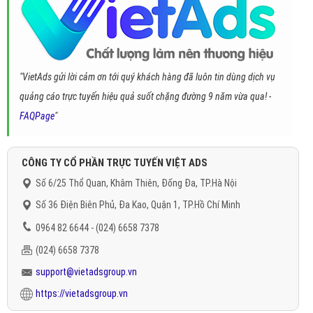
"VietAds gửi lời cảm ơn tới quý khách hàng đã luôn tin dùng dịch vụ
quảng cáo trực tuyến hiệu quả suốt chặng đường 9 năm vừa qua! -
FAQPage
"
CÔNG TY CỔ PHẦN TRỰC TUYẾN VIỆT ADS
Số 6/25 Thổ Quan, Khâm Thiên, Đống Đa, TP.Hà Nội
Số 36 Điện Biên Phủ, Đa Kao, Quận 1, TP.Hồ Chí Minh
0964 82 6644 - (024) 6658 7378
(024) 6658 7378
support@vietadsgroup.vn
https://vietadsgroup.vn