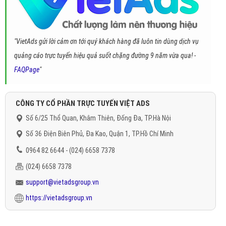
"VietAds gửi lời cảm ơn tới quý khách hàng đã luôn tin dùng dịch vụ
quảng cáo trực tuyến hiệu quả suốt chặng đường 9 năm vừa qua! -
FAQPage
"
CÔNG TY CỔ PHẦN TRỰC TUYẾN VIỆT ADS
Số 6/25 Thổ Quan, Khâm Thiên, Đống Đa, TP.Hà Nội
Số 36 Điện Biên Phủ, Đa Kao, Quận 1, TP.Hồ Chí Minh
0964 82 6644 - (024) 6658 7378
(024) 6658 7378
support@vietadsgroup.vn
https://vietadsgroup.vn