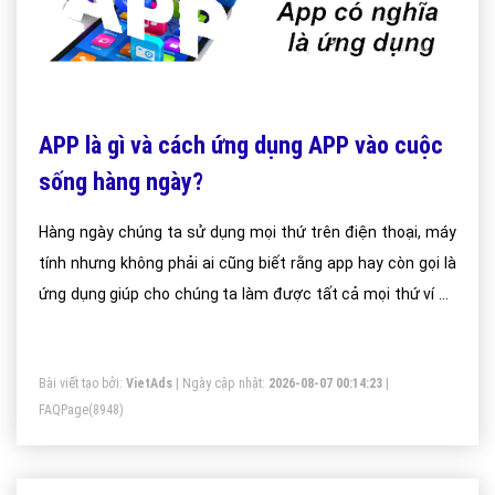
APP là gì và cách ứng dụng APP vào cuộc
sống hàng ngày?
Hàng ngày chúng ta sử dụng mọi thứ trên điện thoại, máy
tính nhưng không phải ai cũng biết rằng app hay còn gọi là
ứng dụng giúp cho chúng ta làm được tất cả mọi thứ ví dụ
như chát với bạn bè trên mạng xã hội facebook bằng ứng
dụng facebook trên điện thoại, sử dụng các ứng dụng trên
Bài viết tạo bởi:
VietAds
| Ngày cập nhật:
2026-08-07 00:14:23
|
máy tính và trên website.
FAQPage
(8948)