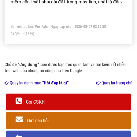
mềm cần thiết phải cài đặt trong máy tính, nhất là đối với
những người thường xuyên phải làm việc với các thao tác
tin học văn phòng.
Bài viết tạo bởi:
VietAds
| Ngày cập nhật:
2026-08-07 02:32:58
|
FAQPage
(7669)
Chủ đề
"ứng dụng"
luôn được bạn đọc quan tâm và tìm kiếm rất nhiều
trên web của chúng tôi cũng như trên Google.
Quay lại danh mục
"Hỏi đáp là gì"
Quay lại trang chủ
Gọi CSKH
Đặt câu hỏi