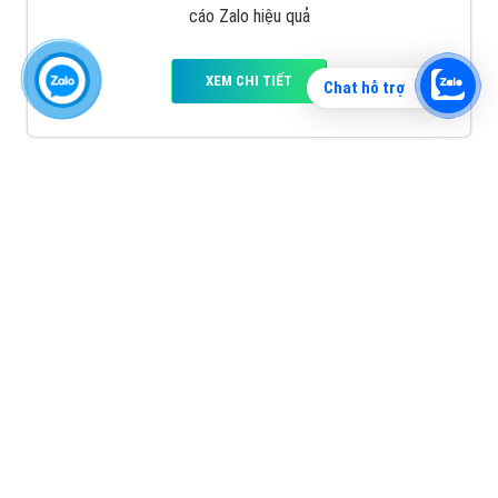
cáo Zalo hiệu quả
XEM CHI TIẾT
Chat hỗ trợ
Quảng cáo TikTok