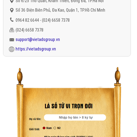
Số 6/25 Thổ Quan, Khâm Thiên, Đống Đa, TP.Hà Nội
Số 36 Điện Biên Phủ, Đa Kao, Quận 1, TP.Hồ Chí Minh
0964 82 6644 - (024) 6658 7378
(024) 6658 7378
support@vietadsgroup.vn
https://vietadsgroup.vn