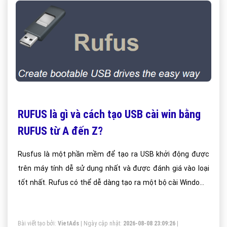
RUFUS là gì và cách tạo USB cài win bằng
RUFUS từ A đến Z?
Rusfus là một phần mềm để tạo ra USB khởi động được
trên máy tính dễ sử dụng nhất và được đánh giá vào loại
tốt nhất. Rufus có thể dễ dàng tạo ra một bộ cài Windows
hoặc Ubuntu khởi động trong ổ USB có tốc độ nhanh hơn
so với việc cài từ đĩa CD thông thường.
Bài viết tạo bởi:
VietAds
| Ngày cập nhật:
2026-08-08 23:09:26
|