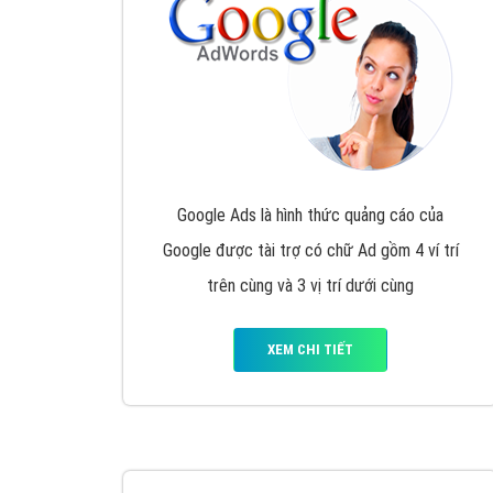
Nếu bạn đang cần quảng cáo, thiết kế web,
p
Hotline: 0964 82 6644 (24/7) hoặc email: 
Quảng cáo trên Google