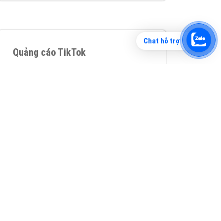
Chat hỗ trợ
Tìm công ty thiết kế website uy tín, chuyên
nghiệp tại Hà Nội là rất khó cho khách hàng.
VietAds xin giới thiệu công ty thiết kế Viet
XEM CHI TIẾT