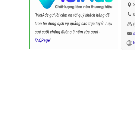
S
0
"VietAds gửi lời cảm ơn tới quý khách hàng đã
luôn tin dùng dịch vụ quảng cáo trực tuyến hiệu
quả suốt chặng đường 9 năm vừa qua! -
FAQPage
"
h