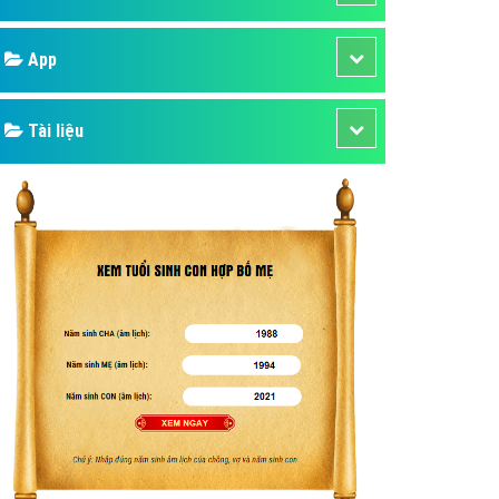
áp quảng cáo Youtube
Google
kế ứng dụng
 cáo Cốc Cốc hiệu quả
Bảng giá
 cáo Zalo chuyên nghiệp
ghĩa
Web Store
à gì
Dịch vụ liên quan
mềm ứng dụng hay
Other Ads
Quảng Cáo Google
App