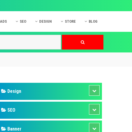
 ADS
SEO
DESIGN
STORE
BLOG
ner
 cáo Mobile
SEO Website
Thiết kế Web
nner
p quảng cáo Instagram
Dịch vụ SEO Website
Thiết kế Website
 cáo Zalo
Hỏi đáp SEO Google
Danh sách Website
 cáo Instagram
Thiết kế Landing Page
cáo Online
Dịch vụ thiết kế Website
 cáo Skype
Hỏi đáp Website
 cáo TVC
 cáo Cốc Cốc
mềm ứng dụng hay