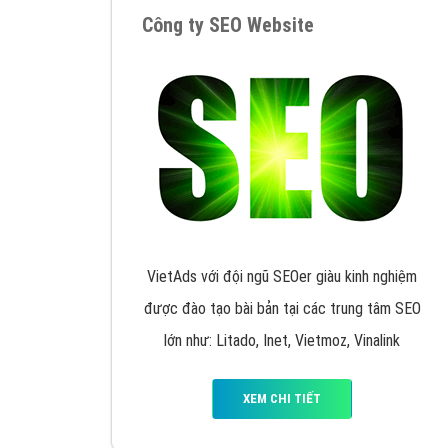
Google Ads là hình thức quảng cáo của
Google được tài trợ có chữ Ad gồm 4 ví trí
trên cùng và 3 vị trí dưới cùng
XEM CHI TIẾT
Công ty SEO Website