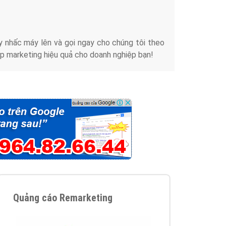
iển thương hiệu của doanh nghiệp bạn với mức chi
chuyên sâu trong nghề, được đào tạo bài bản tại