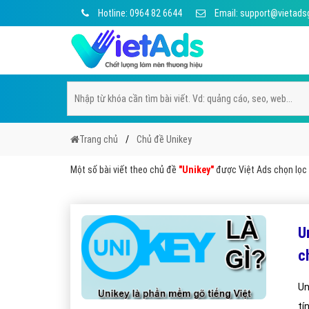
Hotline: 0964 82 6644
Email: support@vietads
Trang chủ
Chủ đề Unikey
Một số bài viết theo chủ đề
"Unikey"
được Việt Ads chọn lọc t
U
c
Un
tí