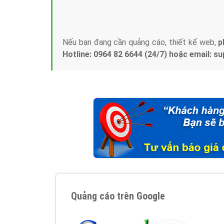
Tại sao chọn công ty Việt Ads làm đối 
Công ty Việt Ads thành lập từ năm 2013
, c
phí mà bạn có thể đầu tư cho marketing on
trung tâm marketing online uy tín hàng năm, l