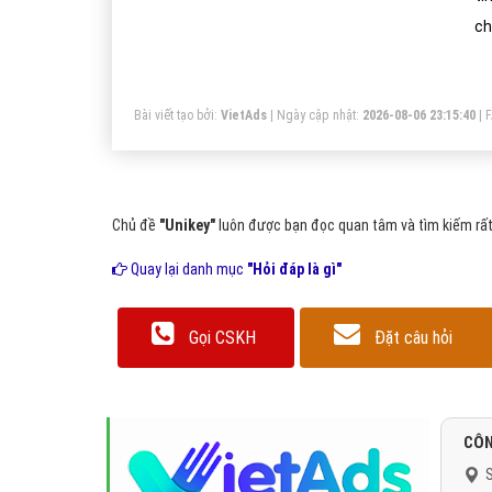
ch
đố
vi
Bài viết tạo bởi:
VietAds
| Ngày cập nhật:
2026-08-06 23:15:40
|
Chủ đề
"Unikey"
luôn được bạn đọc quan tâm và tìm kiếm rất
Quay lại danh mục
"Hỏi đáp là gì"
Gọi CSKH
Đặt câu hỏi
CÔN
S