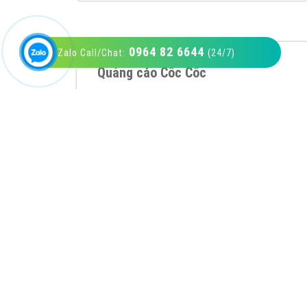
0964 82 6644
Zalo Call/Chat:
(24/7)
VietAds với đội ngũ SEOer giàu kinh nghiệm
được đào tạo bài bản tại các trung tâm SEO
lớn như: Litado, Inet, Vietmoz, Vinalink
XEM CHI TIẾT