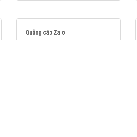
VietAds với đội ngũ chuyên viên tư ấn am
hiểu về chiến dịch quảng cáo Youtube sẽ tư
vấn bạn giải pháp tối ưu, hiệu quả nhất
XEM CHI TIẾT