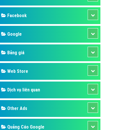
ụ Domain & Hosting
áp phần mềm
áp quảng cáo TVC
p quảng cáo mobile
p quảng cáo Online
áp quảng cáo Skype
p Domain & Hosting
Design
p viết bài Marketing
 cáo Youtube
SEO
ụ quảng cáo Youtube
ụ quảng cáo Cốc Cốc
Banner
ụ quảng cáo Tiktok
Facebook
ụ quảng cáo Zalo