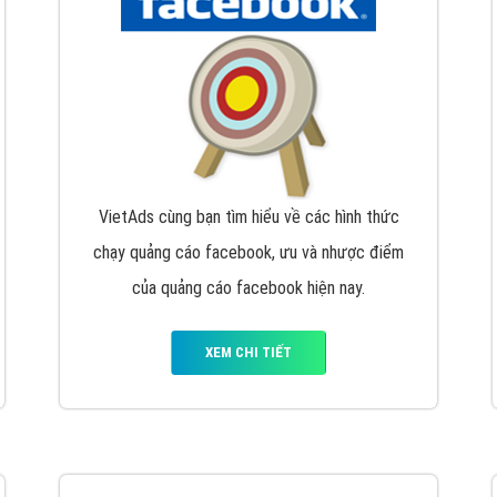
hát triển Website cho doanh nghiệp mình
. Đừng chần chừ hã
support@vietadsgroup.vn
để được tư vấn chuyên sâu về giải phá
Quảng cáo trên Facebook