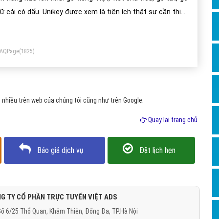
Dịch v
ữ cái có dấu. Unikey được xem là tiện ích thật sự cần thiết
Hỏi đ
i với những người thường xuyên soạn thảo văn bản, nhân
Hỏi đ
ên văn phòng.
FAQPage
(1825)
Hỏi đá
Hỏi đá
Hỏi đ
 nhiều trên web của chúng tôi cũng như trên Google.
Hỏi đá
Quay lại trang chủ
Hỏi đá
Quảng
Báo giá dịch vụ
Đặt lịch hẹn
Dịch v
Dịch v
Dịch v
G TY CỔ PHẦN TRỰC TUYẾN VIỆT ADS
ố 6/25 Thổ Quan, Khâm Thiên, Đống Đa, TP.Hà Nội
Dịch v