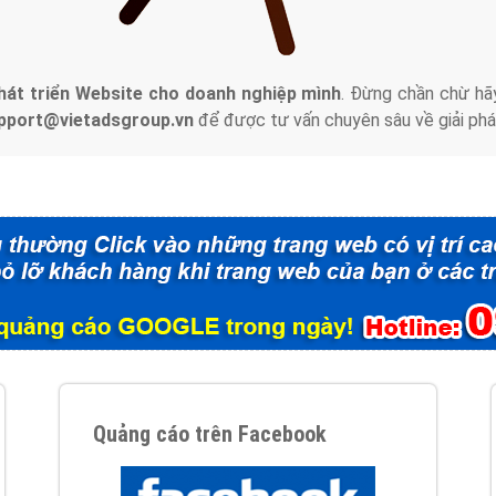
tác Marketing Online?
húng tôi với bề dày kinh nghiệm sẽ tư vấn xây dựng và phát tr
line. Đội ngũ kỹ thuật quảng cáo trực tuyến, SEO, lập trình Web 
uôn
đem đến cho khách hàng sản phẩm/ dịch vụ chất lượng
.