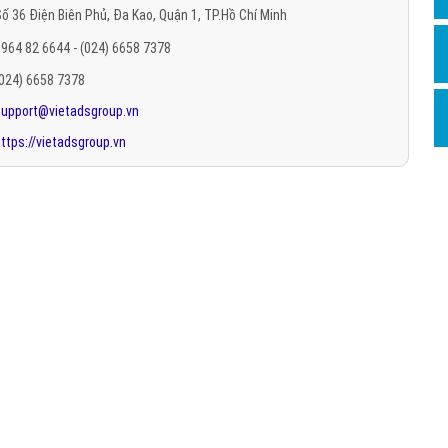
ố 36 Điện Biên Phủ, Đa Kao, Quận 1, TP.Hồ Chí Minh
Hỏi đ
964 82 6644 - (024) 6658 7378
Thiết 
(024) 6658 7378
Quảng
support@vietadsgroup.vn
Quảng
ttps://vietadsgroup.vn
Định n
Nghĩa l
Phần 