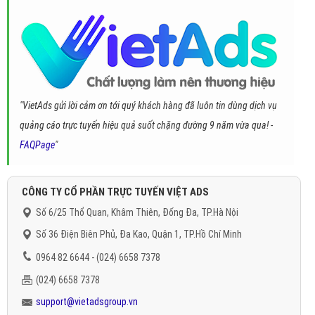
"VietAds gửi lời cảm ơn tới quý khách hàng đã luôn tin dùng dịch vụ
quảng cáo trực tuyến hiệu quả suốt chặng đường 9 năm vừa qua! -
FAQPage
"
CÔNG TY CỔ PHẦN TRỰC TUYẾN VIỆT ADS
Số 6/25 Thổ Quan, Khâm Thiên, Đống Đa, TP.Hà Nội
Số 36 Điện Biên Phủ, Đa Kao, Quận 1, TP.Hồ Chí Minh
0964 82 6644 - (024) 6658 7378
(024) 6658 7378
support@vietadsgroup.vn