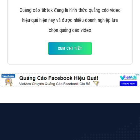
Cốc Cốc là trình duyệt web trực tuyến hiệu quả, hãy
cùng VietAds tìm hiểu về các hình thức quảng cáo
của trình duyệt Cốc Cốc
XEM CHI TIẾT
Quảng cáo Zalo