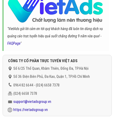
"VietAds gửi lời cảm ơn tới quý khách hàng đã luôn tin dùng dịch vụ
quảng cáo trực tuyến hiệu quả suốt chặng đường 9 năm vừa qua! -
FAQPage
"
CÔNG TY CỔ PHẦN TRỰC TUYẾN VIỆT ADS
Số 6/25 Thổ Quan, Khâm Thiên, Đống Đa, TP.Hà Nội
Số 36 Điện Biên Phủ, Đa Kao, Quận 1, TP.Hồ Chí Minh
0964 82 6644 - (024) 6658 7378
(024) 6658 7378
support@vietadsgroup.vn
https://vietadsgroup.vn