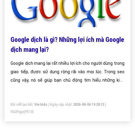
Google dịch là gì? Những lợi ích mà Google
dịch mang lại?
Google dịch mang lại rất nhiều lợi ích cho người dùng trong
giao tiếp, được sử dụng rộng rãi vào mọi lúc. Trong seo
cũng vậy, nó sẽ giúp bạn chủ động tìm hiểu những kiến
thức seo bổ ích từ nguồn tài liệu nước ngoài.
Bài viết tạo bởi:
VietAds
| Ngày cập nhật:
2026-08-06 19:28:15
|
FAQPage
(9510)