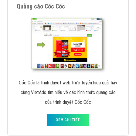
VietAds với đội ngũ chuyên viên tư ấn am hiểu về
chiến dịch quảng cáo Youtube sẽ tư vấn bạn giải pháp
tối ưu, hiệu quả nhất
XEM CHI TIẾT
Thiết kế Website