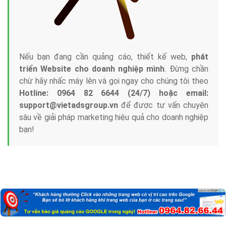
Công ty Việt Ads thành lập từ năm 2013
, chúng tôi
với bề dày kinh nghiệm sẽ tư vấn xây dựng và phát
triển thương hiệu của doanh nghiệp bạn với mức chi
phí mà bạn có thể đầu tư cho marketing online. Đội
ngũ kỹ thuật quảng cáo trực tuyến, SEO, lập trình
Web chuyên sâu trong nghề, được đào tạo bài bản tại
trung tâm marketing online uy tín hàng năm, luôn
đem
đến cho khách hàng sản phẩm/ dịch vụ chất
lượng
.