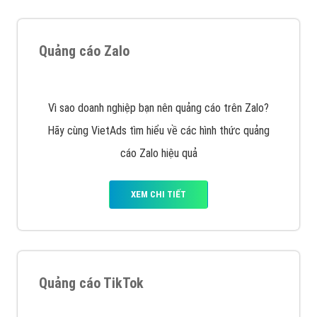
Tìm công ty thiết kế website uy tín, chuyên nghiệp tại
Hà Nội là rất khó cho khách hàng. VietAds xin giới
thiệu công ty thiết kế Viet
XEM CHI TIẾT
Quảng cáo Cốc Cốc