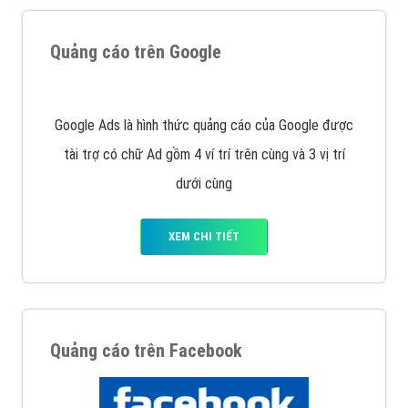
Nếu bạn đang cần quảng cáo, thiết kế web,
phát
triển Website cho doanh nghiệp mình
. Đừng chần
chừ hãy nhấc máy lên và gọi ngay cho chúng tôi theo
Hotline: 0964 82 6644 (24/7) hoặc email:
support@vietadsgroup.vn
để được tư vấn chuyên
sâu về giải pháp marketing hiệu quả cho doanh nghiệp
bạn!