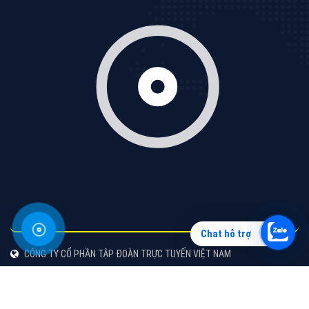
Vì sao doanh nghiệp bạn nên quảng cáo trên Zalo?
Hãy cùng VietAds tìm hiểu về các hình thức quảng
cáo Zalo hiệu quả
XEM CHI TIẾT
Chat hỗ trợ