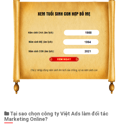
Web Store
Dịch vụ liên quan
Other Ads
Quảng Cáo Google
App
Tài liệu