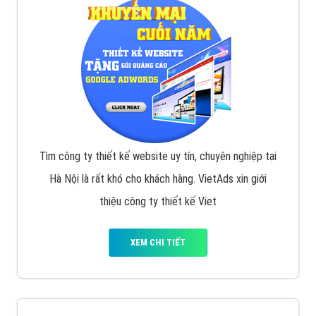
VietAds với đội ngũ SEOer giàu kinh nghiệm được đào
tạo bài bản tại các trung tâm SEO lớn như: Litado,
Inet, Vietmoz, Vinalink
XEM CHI TIẾT
Quảng cáo Youtube