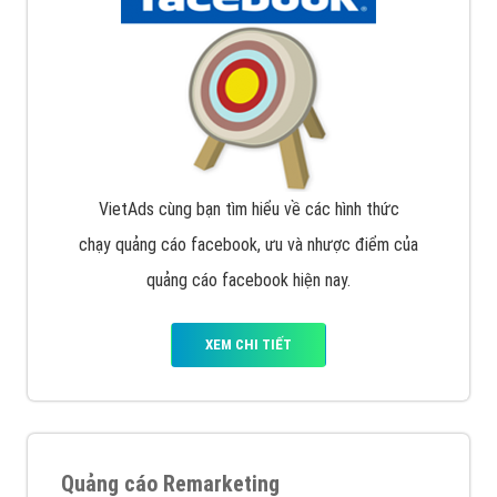
Quảng cáo trên Google
Google Ads là hình thức quảng cáo của Google được
tài trợ có chữ Ad gồm 4 ví trí trên cùng và 3 vị trí
dưới cùng
XEM CHI TIẾT