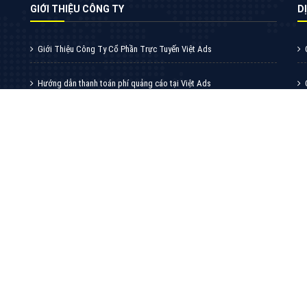
VietAds với đội ngũ chuyên viên tư ấn am
hiểu về chiến dịch quảng cáo Youtube sẽ tư
vấn bạn giải pháp tối ưu, hiệu quả nhất
XEM CHI TIẾT