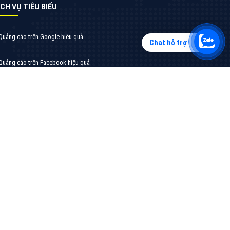
Chat hỗ trợ
Tìm công ty thiết kế website uy tín, chuyên
nghiệp tại Hà Nội là rất khó cho khách hàng.
VietAds xin giới thiệu công ty thiết kế Viet
XEM CHI TIẾT