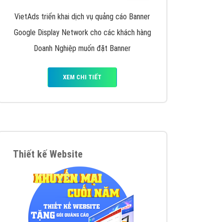
iển thương hiệu của doanh nghiệp bạn với mức chi
chuyên sâu trong nghề, được đào tạo bài bản tại