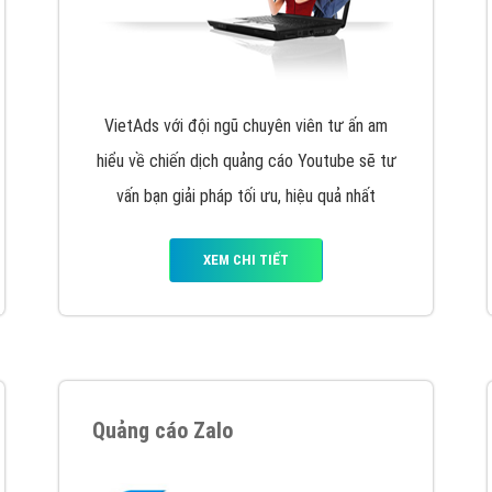
hát triển Website cho doanh nghiệp mình
. Đừng chần chừ hã
support@vietadsgroup.vn
để được tư vấn chuyên sâu về giải phá
Quảng cáo trên Facebook