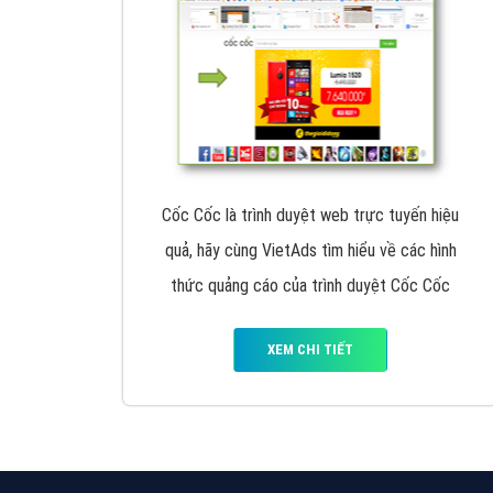
Google Ads là hình thức quảng cáo của
Google được tài trợ có chữ Ad gồm 4 ví trí
trên cùng và 3 vị trí dưới cùng
XEM CHI TIẾT
Công ty SEO Website