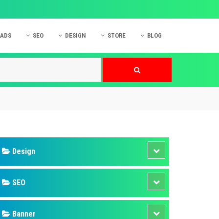
 ADS
SEO
DESIGN
STORE
BLOG
ner
 cáo Mobile
SEO Website
Thiết kế Web
nner
p quảng cáo Instagram
Dịch vụ SEO Website
Thiết kế Website
 cáo Zalo
Hỏi đáp SEO Google
Danh sách Website
 cáo Instagram
Thiết kế Landing Page
cáo Online
Dịch vụ thiết kế Website
 cáo Skype
Hỏi đáp Website
 cáo TVC
 cáo Cốc Cốc
mềm ứng dụng hay