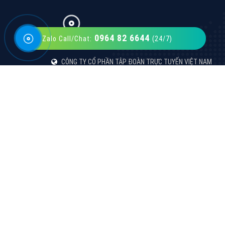
0964 82 6644
Zalo Call/Chat:
(24/7)
VietAds với đội ngũ SEOer giàu kinh nghiệm
được đào tạo bài bản tại các trung tâm SEO
lớn như: Litado, Inet, Vietmoz, Vinalink
XEM CHI TIẾT