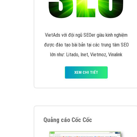
Nếu bạn đang cần quảng cáo, thiết kế web,
p
Hotline: 0964 82 6644 (24/7) hoặc email: 
Quảng cáo trên Google