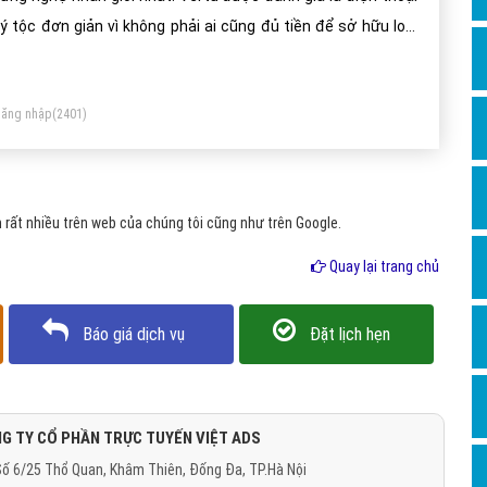
Dịch v
ý tộc đơn giản vì không phải ai cũng đủ tiền để sở hữu loại
Hỏi đ
ện thoại sang trọng này.
Hỏi đ
ăng nhập
(2401)
Hỏi đá
Hỏi đá
Hỏi đ
rất nhiều trên web của chúng tôi cũng như trên Google.
Hỏi đá
Quay lại trang chủ
Hỏi đá
Quảng
Báo giá dịch vụ
Đặt lịch hẹn
Dịch v
Dịch v
Dịch v
G TY CỔ PHẦN TRỰC TUYẾN VIỆT ADS
ố 6/25 Thổ Quan, Khâm Thiên, Đống Đa, TP.Hà Nội
Dịch v