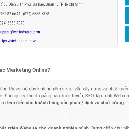
ố 36 Điện Biên Phủ, Đa Kao, Quận 1, TP.Hồ Chí Minh
Hỏi đ
964 82 6644 - (024) 6658 7378
Thiết 
(024) 6658 7378
Quảng
support@vietadsgroup.vn
Quảng
ttps://vietadsgroup.vn
Định n
Nghĩa l
Phần 