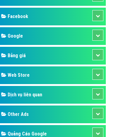
ụ Domain & Hosting
áp phần mềm
áp quảng cáo TVC
p quảng cáo mobile
p quảng cáo Online
áp quảng cáo Skype
p Domain & Hosting
Design
p viết bài Marketing
 cáo Youtube
SEO
ụ quảng cáo Youtube
ụ quảng cáo Cốc Cốc
Banner
ụ quảng cáo Tiktok
Facebook
ụ quảng cáo Zalo