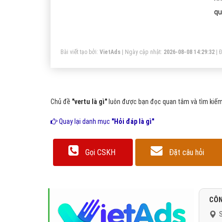
qu
đi
Bài viết tạo bởi:
VietAds
| Ngày cập nhật:
2026-08-08 14:29:32
|
Đ
Chủ đề
"vertu là gì"
luôn được bạn đọc quan tâm và tìm kiếm 
Quay lại danh mục
"Hỏi đáp là gì"
Gọi CSKH
Đặt câu hỏi
CÔN
S