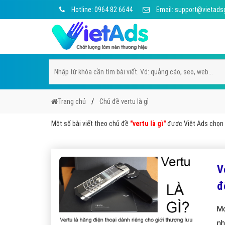
Hotline: 0964 82 6644
Email: support@vietads
Trang chủ
Chủ đề vertu là gì
Một số bài viết theo chủ đề
"vertu là gì"
được Việt Ads chọn l
Ve
đ
Mọ
nh