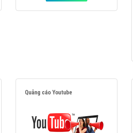
tác Marketing Online?
húng tôi với bề dày kinh nghiệm sẽ tư vấn xây dựng và phát tr
line. Đội ngũ kỹ thuật quảng cáo trực tuyến, SEO, lập trình Web 
uôn
đem đến cho khách hàng sản phẩm/ dịch vụ chất lượng
.