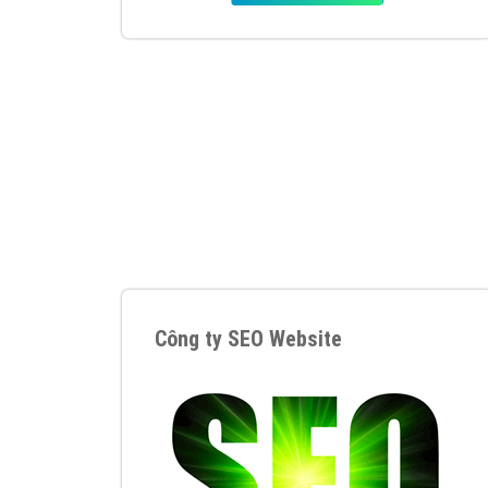
Tại sao chọn công ty Việt Ads làm đối 
Công ty Việt Ads thành lập từ năm 2013
, c
phí mà bạn có thể đầu tư cho marketing on
trung tâm marketing online uy tín hàng năm, l