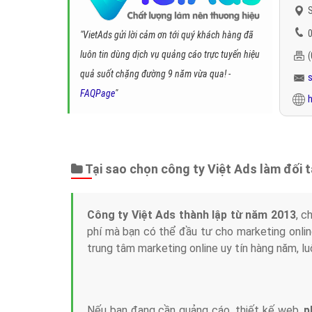
S
0
"VietAds gửi lời cảm ơn tới quý khách hàng đã
luôn tin dùng dịch vụ quảng cáo trực tuyến hiệu
quả suốt chặng đường 9 năm vừa qua! -
FAQPage
"
h