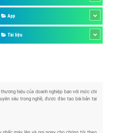
áp quảng cáo Youtube
Google
kế ứng dụng
 cáo Cốc Cốc hiệu quả
Bảng giá
 cáo Zalo chuyên nghiệp
ghĩa
Web Store
à gì
Dịch vụ liên quan
mềm ứng dụng hay
Other Ads
Quảng Cáo Google
App