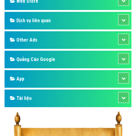
Design
SEO
Banner
Facebook
Google
Bảng giá
Web Store