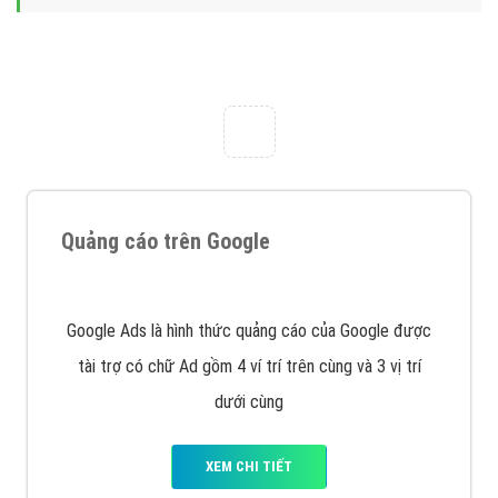
với bề dày kinh nghiệm sẽ tư vấn xây dựng và phát
triển thương hiệu của doanh nghiệp bạn với mức chi
phí mà bạn có thể đầu tư cho marketing online. Đội
ngũ kỹ thuật quảng cáo trực tuyến, SEO, lập trình
Web chuyên sâu trong nghề, được đào tạo bài bản tại
trung tâm marketing online uy tín hàng năm, luôn
đem
đến cho khách hàng sản phẩm/ dịch vụ chất
lượng
.