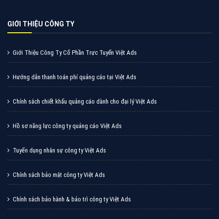
Cốc Cốc là trình duyệt web trực tuyến hiệu quả, hãy
cùng VietAds tìm hiểu về các hình thức quảng cáo
của trình duyệt Cốc Cốc
XEM CHI TIẾT
Quảng cáo Zalo