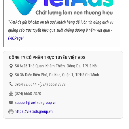
"VietAds gửi lời cảm ơn tới quý khách hàng đã luôn tin dùng dịch vụ
quảng cáo trực tuyến hiệu quả suốt chặng đường 9 năm vừa qua! -
FAQPage
"
CÔNG TY CỔ PHẦN TRỰC TUYẾN VIỆT ADS
Số 6/25 Thổ Quan, Khâm Thiên, Đống Đa, TP.Hà Nội
Số 36 Điện Biên Phủ, Đa Kao, Quận 1, TP.Hồ Chí Minh
0964 82 6644 - (024) 6658 7378
(024) 6658 7378
support@vietadsgroup.vn
https://vietadsgroup.vn