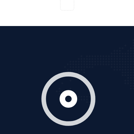
VietAds với đội ngũ chuyên viên tư ấn am hiểu về
chiến dịch quảng cáo Youtube sẽ tư vấn bạn giải pháp
tối ưu, hiệu quả nhất
XEM CHI TIẾT
Thiết kế Website