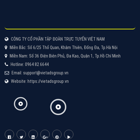
Tìm công ty thiết kế website uy tín, chuyên nghiệp tại
Hà Nội là rất khó cho khách hàng. VietAds xin giới
thiệu công ty thiết kế Viet
XEM CHI TIẾT
Quảng cáo Cốc Cốc