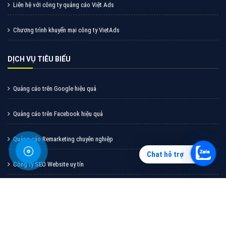
Vì sao doanh nghiệp bạn nên quảng cáo trên Zalo?
Hãy cùng VietAds tìm hiểu về các hình thức quảng
cáo Zalo hiệu quả
XEM CHI TIẾT
Chat hỗ trợ
Quảng cáo TikTok