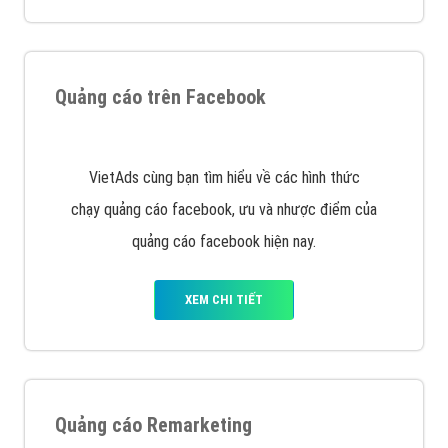
Nếu bạn đang cần quảng cáo, thiết kế web,
phát
triển Website cho doanh nghiệp mình
. Đừng chần
chừ hãy nhấc máy lên và gọi ngay cho chúng tôi theo
Hotline: 0964 82 6644 (24/7) hoặc email:
support@vietadsgroup.vn
để được tư vấn chuyên
sâu về giải pháp marketing hiệu quả cho doanh nghiệp
bạn!