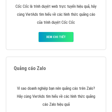
XEM CHI TIẾT
Công ty SEO Website
VietAds với đội ngũ SEOer giàu kinh nghiệm được đào