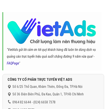
"VietAds gửi lời cảm ơn tới quý khách hàng đã luôn tin dùng dịch vụ
quảng cáo trực tuyến hiệu quả suốt chặng đường 9 năm vừa qua! -
FAQPage
"
CÔNG TY CỔ PHẦN TRỰC TUYẾN VIỆT ADS
Số 6/25 Thổ Quan, Khâm Thiên, Đống Đa, TP.Hà Nội
Số 36 Điện Biên Phủ, Đa Kao, Quận 1, TP.Hồ Chí Minh
0964 82 6644 - (024) 6658 7378