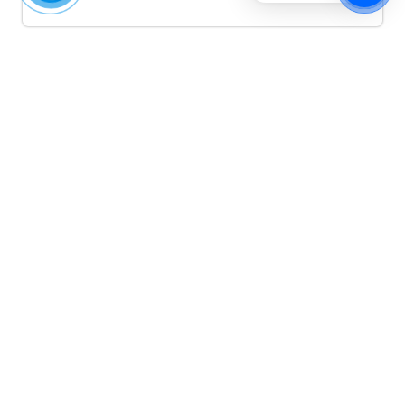
Quảng cáo TikTok
Quảng cáo tiktok đang là hình thức quảng cáo video
hiệu quả hiện nay và được nhiều doanh nghiệp lựa
chọn quảng cáo video