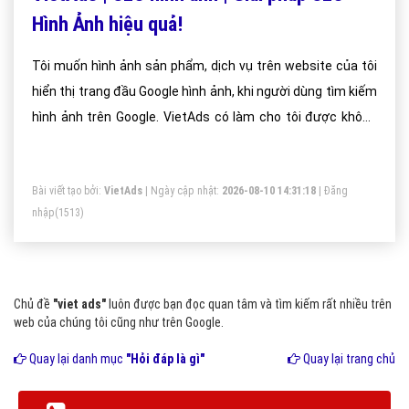
Hình Ảnh hiệu quả!
Tôi muốn hình ảnh sản phẩm, dịch vụ trên website của tôi
hiển thị trang đầu Google hình ảnh, khi người dùng tìm kiếm
hình ảnh trên Google. VietAds có làm cho tôi được không
và chi phí như thế nào?
Bài viết tạo bởi:
VietAds
| Ngày cập nhật:
2026-08-10 14:31:18
|
Đăng
nhập
(1513)
Chủ đề
"viet ads"
luôn được bạn đọc quan tâm và tìm kiếm rất nhiều trên
web của chúng tôi cũng như trên Google.
Quay lại danh mục
"Hỏi đáp là gì"
Quay lại trang chủ