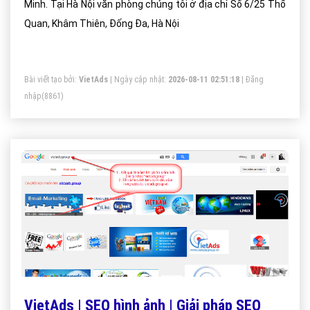
Minh. Tại Hà Nội văn phòng chúng tôi ở địa chỉ Số 6/25 Thổ
Quan, Khâm Thiên, Đống Đa, Hà Nội
Bài viết tạo bởi:
VietAds
| Ngày cập nhật:
2026-08-11 02:51:18
|
Đăng
nhập
(8861)
VietAds | SEO hình ảnh | Giải pháp SEO