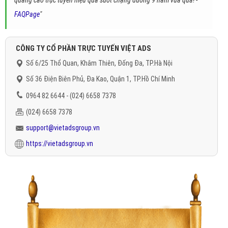
quảng cáo trực tuyến hiệu quả suốt chặng đường 9 năm vừa qua! -
FAQPage
"
CÔNG TY CỔ PHẦN TRỰC TUYẾN VIỆT ADS
Số 6/25 Thổ Quan, Khâm Thiên, Đống Đa, TP.Hà Nội
Số 36 Điện Biên Phủ, Đa Kao, Quận 1, TP.Hồ Chí Minh
0964 82 6644 - (024) 6658 7378
(024) 6658 7378
support@vietadsgroup.vn
https://vietadsgroup.vn