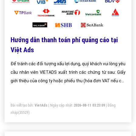
Hướng dẫn thanh toán phí quảng cáo tại
Việt Ads
Để tránh các đối tượng xấu lợi dụng, quý khách vui lòng yêu
cầu nhân viên VIETADS xuất trình các chứng từ sau: Giấy
giới thiệu của công ty hoặc phiếu thu (hóa đơn VAT nếu có)
và hợp đồng dịch vụ.
Bài viết tạo bởi:
VietAds
| Ngày cập nhật:
2026-08-11 03:23:09
|
Đăng
nhập
(35529)