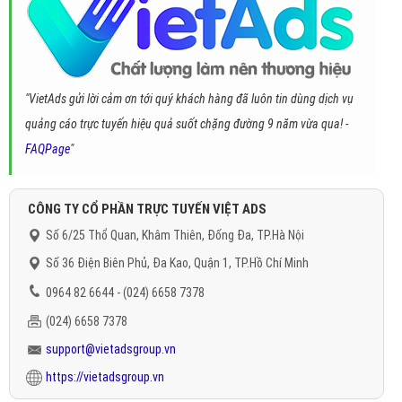
"VietAds gửi lời cảm ơn tới quý khách hàng đã luôn tin dùng dịch vụ
quảng cáo trực tuyến hiệu quả suốt chặng đường 9 năm vừa qua! -
FAQPage
"
CÔNG TY CỔ PHẦN TRỰC TUYẾN VIỆT ADS
Số 6/25 Thổ Quan, Khâm Thiên, Đống Đa, TP.Hà Nội
Số 36 Điện Biên Phủ, Đa Kao, Quận 1, TP.Hồ Chí Minh
0964 82 6644 - (024) 6658 7378
(024) 6658 7378
support@vietadsgroup.vn
https://vietadsgroup.vn