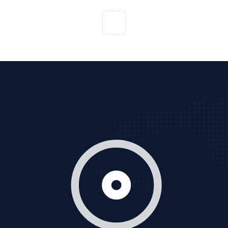
VietAds với đội ngũ chuyên viên tư ấn am hiểu về
chiến dịch quảng cáo Youtube sẽ tư vấn bạn giải pháp
tối ưu, hiệu quả nhất
XEM CHI TIẾT
Thiết kế Website