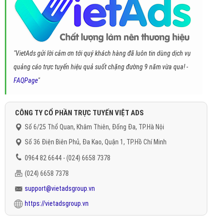
"VietAds gửi lời cảm ơn tới quý khách hàng đã luôn tin dùng dịch vụ
quảng cáo trực tuyến hiệu quả suốt chặng đường 9 năm vừa qua! -
FAQPage
"
CÔNG TY CỔ PHẦN TRỰC TUYẾN VIỆT ADS
Số 6/25 Thổ Quan, Khâm Thiên, Đống Đa, TP.Hà Nội
Số 36 Điện Biên Phủ, Đa Kao, Quận 1, TP.Hồ Chí Minh
0964 82 6644 - (024) 6658 7378
(024) 6658 7378
support@vietadsgroup.vn
https://vietadsgroup.vn