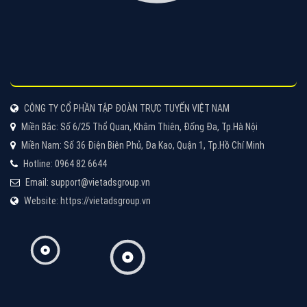
Tìm công ty thiết kế website uy tín, chuyên nghiệp tại
Hà Nội là rất khó cho khách hàng. VietAds xin giới
thiệu công ty thiết kế Viet
XEM CHI TIẾT
Quảng cáo Cốc Cốc