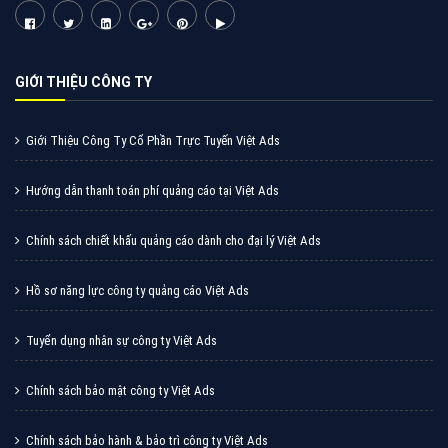
Cốc Cốc là trình duyệt web trực tuyến hiệu quả, hãy
cùng VietAds tìm hiểu về các hình thức quảng cáo
của trình duyệt Cốc Cốc
XEM CHI TIẾT
Quảng cáo Zalo