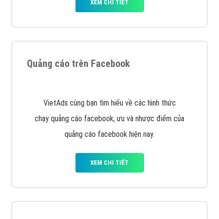
Nếu bạn đang cần quảng cáo, thiết kế web,
phát
triển Website cho doanh nghiệp mình
. Đừng chần
chừ hãy nhấc máy lên và gọi ngay cho chúng tôi theo
Hotline: 0964 82 6644 (24/7) hoặc email:
support@vietadsgroup.vn
để được tư vấn chuyên
sâu về giải pháp marketing hiệu quả cho doanh nghiệp
bạn!