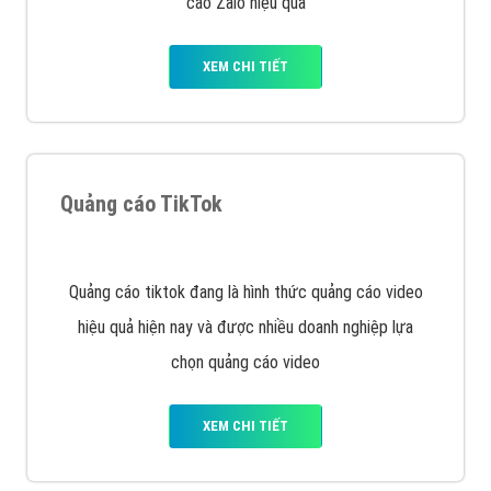
VietAds với đội ngũ SEOer giàu kinh nghiệm được đào
tạo bài bản tại các trung tâm SEO lớn như: Litado,
Inet, Vietmoz, Vinalink
XEM CHI TIẾT
Quảng cáo Youtube