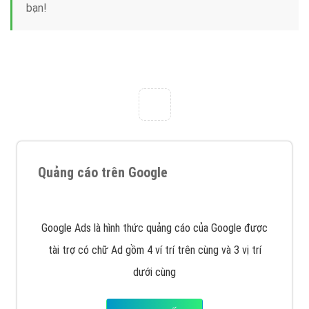
Công ty Việt Ads thành lập từ năm 2013
, chúng tôi
với bề dày kinh nghiệm sẽ tư vấn xây dựng và phát
triển thương hiệu của doanh nghiệp bạn với mức chi
phí mà bạn có thể đầu tư cho marketing online. Đội
ngũ kỹ thuật quảng cáo trực tuyến, SEO, lập trình
Web chuyên sâu trong nghề, được đào tạo bài bản tại
trung tâm marketing online uy tín hàng năm, luôn
đem
đến cho khách hàng sản phẩm/ dịch vụ chất
lượng
.