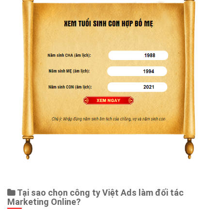
Web Store
Dịch vụ liên quan
Other Ads
Quảng Cáo Google
App
Tài liệu