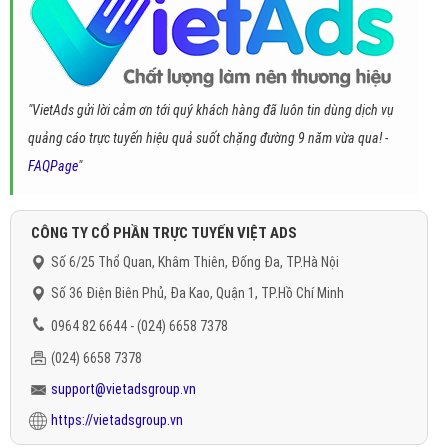
"VietAds gửi lời cảm ơn tới quý khách hàng đã luôn tin dùng dịch vụ
quảng cáo trực tuyến hiệu quả suốt chặng đường 9 năm vừa qua! -
FAQPage
"
CÔNG TY CỔ PHẦN TRỰC TUYẾN VIỆT ADS
Số 6/25 Thổ Quan, Khâm Thiên, Đống Đa, TP.Hà Nội
Số 36 Điện Biên Phủ, Đa Kao, Quận 1, TP.Hồ Chí Minh
0964 82 6644 - (024) 6658 7378
(024) 6658 7378
support@vietadsgroup.vn
https://vietadsgroup.vn