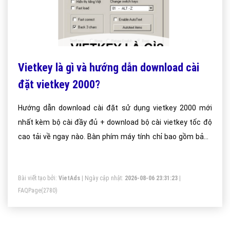
Vietkey là gì và hướng dẫn download cài
đặt vietkey 2000?
Hướng dẫn download cài đặt sử dụng vietkey 2000 mới
nhất kèm bộ cài đầy đủ + download bộ cài vietkey tốc độ
cao tải về ngay nào. Bàn phím máy tính chỉ bao gồm bảng
chữ cái theo Tiếng anh, tức là sẽ không có phím nào có thể
gõ được những chữ cái như Â, Đ, Ô, Ư hay là những dấu
Bài viết tạo bởi:
VietAds
| Ngày cập nhật:
2026-08-06 23:31:23
|
trong bảng chữ cái Tiếng Việt.
FAQPage
(2780)