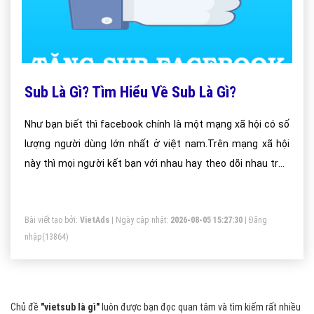
Sub Là Gì? Tìm Hiểu Về Sub Là Gì?
Như bạn biết thì facebook chính là một mạng xã hội có số
lượng người dùng lớn nhất ở việt nam.Trên mạng xã hội
này thì mọi người kết bạn với nhau hay theo dõi nhau trên
face và sub chính là số lượng người theo dõi của bạn trên
mạng xã hội, vietadsgroup.vnsẽ giúp bạn hiểu rõ hơn về
Bài viết tạo bởi:
VietAds
| Ngày cập nhật:
2026-08-05 15:27:30
|
Đăng
thuật ngữ này
nhập
(13864)
Chủ đề
"vietsub là gì"
luôn được bạn đọc quan tâm và tìm kiếm rất nhiều