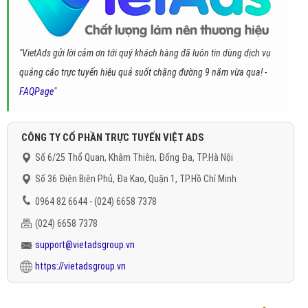
"VietAds gửi lời cảm ơn tới quý khách hàng đã luôn tin dùng dịch vụ
quảng cáo trực tuyến hiệu quả suốt chặng đường 9 năm vừa qua! -
FAQPage
"
CÔNG TY CỔ PHẦN TRỰC TUYẾN VIỆT ADS
Số 6/25 Thổ Quan, Khâm Thiên, Đống Đa, TP.Hà Nội
Số 36 Điện Biên Phủ, Đa Kao, Quận 1, TP.Hồ Chí Minh
0964 82 6644 - (024) 6658 7378
(024) 6658 7378
support@vietadsgroup.vn
https://vietadsgroup.vn