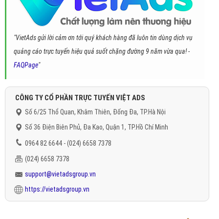
"VietAds gửi lời cảm ơn tới quý khách hàng đã luôn tin dùng dịch vụ
quảng cáo trực tuyến hiệu quả suốt chặng đường 9 năm vừa qua! -
FAQPage
"
CÔNG TY CỔ PHẦN TRỰC TUYẾN VIỆT ADS
Số 6/25 Thổ Quan, Khâm Thiên, Đống Đa, TP.Hà Nội
Số 36 Điện Biên Phủ, Đa Kao, Quận 1, TP.Hồ Chí Minh
0964 82 6644 - (024) 6658 7378
(024) 6658 7378
support@vietadsgroup.vn
https://vietadsgroup.vn