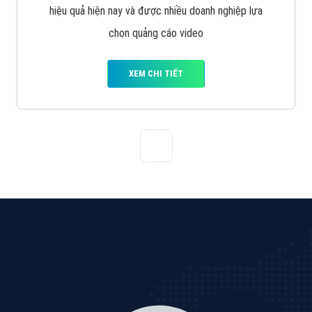
VietAds với đội ngũ chuyên viên tư ấn am hiểu về
chiến dịch quảng cáo Youtube sẽ tư vấn bạn giải pháp
tối ưu, hiệu quả nhất
XEM CHI TIẾT