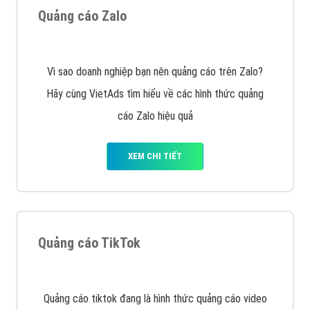
VietAds với đội ngũ SEOer giàu kinh nghiệm được đào
tạo bài bản tại các trung tâm SEO lớn như: Litado,
Inet, Vietmoz, Vinalink
XEM CHI TIẾT
Quảng cáo Youtube