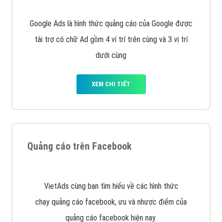
Nếu bạn đang cần quảng cáo, thiết kế web,
phát
triển Website cho doanh nghiệp mình
. Đừng chần
chừ hãy nhấc máy lên và gọi ngay cho chúng tôi theo
Hotline: 0964 82 6644 (24/7) hoặc email:
support@vietadsgroup.vn
để được tư vấn chuyên
sâu về giải pháp marketing hiệu quả cho doanh nghiệp
bạn!