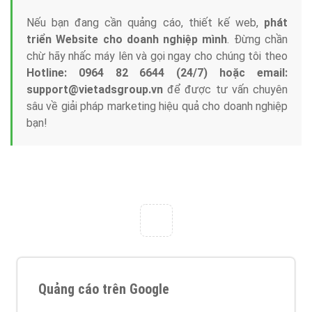
Tại sao chọn công ty Việt Ads làm đối tác
Marketing Online?
Công ty Việt Ads thành lập từ năm 2013
, chúng tôi
với bề dày kinh nghiệm sẽ tư vấn xây dựng và phát
triển thương hiệu của doanh nghiệp bạn với mức chi
phí mà bạn có thể đầu tư cho marketing online. Đội
ngũ kỹ thuật quảng cáo trực tuyến, SEO, lập trình
Web chuyên sâu trong nghề, được đào tạo bài bản tại
trung tâm marketing online uy tín hàng năm, luôn
đem
đến cho khách hàng sản phẩm/ dịch vụ chất
lượng
.