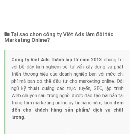
Bảng giá
Web Store
Dịch vụ liên quan
Other Ads
Quảng Cáo Google
App
Tài liệu