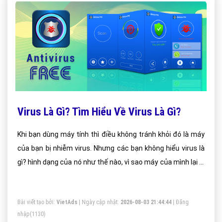
Virus Là Gì? Tìm Hiểu Về Virus Là Gì?
Khi bạn dùng máy tính thì điều không tránh khỏi đó là máy
của bạn bị nhiễm virus. Nhưng các bạn không hiểu virus là
gì? hình dạng của nó như thế nào, vì sao máy của mình lại bị
nhiễm virut. Bây giờ đào tạo seo hn sẽ giải thích cụ thể cho
các bạn hiểu
Bài viết tạo bởi:
VietAds
| Ngày cập nhật:
2026-08-03 21:44:44
|
Đăng
nhập
(1130)