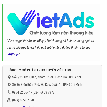
"VietAds gửi lời cảm ơn tới quý khách hàng đã luôn tin dùng dịch vụ
quảng cáo trực tuyến hiệu quả suốt chặng đường 9 năm vừa qua! -
FAQPage
"
CÔNG TY CỔ PHẦN TRỰC TUYẾN VIỆT ADS
Số 6/25 Thổ Quan, Khâm Thiên, Đống Đa, TP.Hà Nội
Số 36 Điện Biên Phủ, Đa Kao, Quận 1, TP.Hồ Chí Minh
0964 82 6644 - (024) 6658 7378
(024) 6658 7378