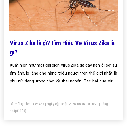
Virus Zika là gì? Tìm Hiểu Về Virus Zika là
gì?
Xuất hiện như một đại dịch Virus Zika đã gây nên lỗi sợ, sự
ám ảnh, lo lắng cho hàng triệu người trên thế giới nhất là
phụ nữ đang trong thời kỳ thai nghén. Tác hại của Virus
Zika gây ra chứng teo não của trẻ sơ sinh; việc biết được
bản chất, sự nguy hiểm của Virus Zika là gì thực sự cần
Bài viết tạo bởi:
VietAds
| Ngày cập nhật:
2026-08-07 10:00:20
|
Đăng
thiết.
nhập
(1108)