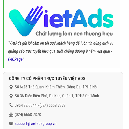
"VietAds gửi lời cảm ơn tới quý khách hàng đã luôn tin dùng dịch vụ
quảng cáo trực tuyến hiệu quả suốt chặng đường 9 năm vừa qua! -
FAQPage
"
CÔNG TY CỔ PHẦN TRỰC TUYẾN VIỆT ADS
Số 6/25 Thổ Quan, Khâm Thiên, Đống Đa, TP.Hà Nội
Số 36 Điện Biên Phủ, Đa Kao, Quận 1, TP.Hồ Chí Minh
0964 82 6644 - (024) 6658 7378
(024) 6658 7378
support@vietadsgroup.vn