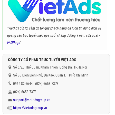
"VietAds gửi lời cảm ơn tới quý khách hàng đã luôn tin dùng dịch vụ
quảng cáo trực tuyến hiệu quả suốt chặng đường 9 năm vừa qua! -
FAQPage
"
CÔNG TY CỔ PHẦN TRỰC TUYẾN VIỆT ADS
Số 6/25 Thổ Quan, Khâm Thiên, Đống Đa, TP.Hà Nội
Số 36 Điện Biên Phủ, Đa Kao, Quận 1, TP.Hồ Chí Minh
0964 82 6644 - (024) 6658 7378
(024) 6658 7378
support@vietadsgroup.vn
https://vietadsgroup.vn