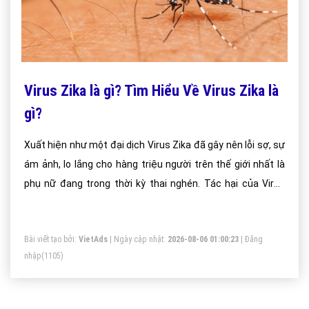
Virus Zika là gì? Tìm Hiểu Về Virus Zika là
gì?
Xuất hiện như một đại dịch Virus Zika đã gây nên lỗi sợ, sự
ám ảnh, lo lắng cho hàng triệu người trên thế giới nhất là
phụ nữ đang trong thời kỳ thai nghén. Tác hại của Virus
Zika gây ra chứng teo não của trẻ sơ sinh; việc biết được
bản chất, sự nguy hiểm của Virus Zika là gì thực sự cần
Bài viết tạo bởi:
VietAds
| Ngày cập nhật:
2026-08-06 01:00:23
|
Đăng
thiết.
nhập
(1105)