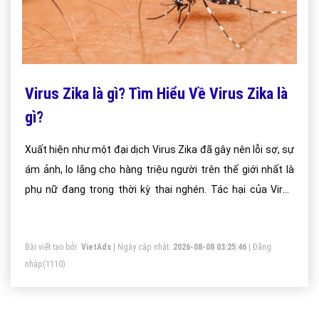
Virus Zika là gì? Tìm Hiểu Về Virus Zika là
gì?
Xuất hiện như một đại dịch Virus Zika đã gây nên lỗi sợ, sự
ám ảnh, lo lắng cho hàng triệu người trên thế giới nhất là
phụ nữ đang trong thời kỳ thai nghén. Tác hại của Virus
Zika gây ra chứng teo não của trẻ sơ sinh; việc biết được
bản chất, sự nguy hiểm của Virus Zika là gì thực sự cần
Bài viết tạo bởi:
VietAds
| Ngày cập nhật:
2026-08-08 03:25:46
|
Đăng
thiết.
nhập
(1110)