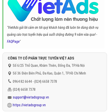
"VietAds gửi lời cảm ơn tới quý khách hàng đã luôn tin dùng dịch vụ
quảng cáo trực tuyến hiệu quả suốt chặng đường 9 năm vừa qua! -
FAQPage
"
CÔNG TY CỔ PHẦN TRỰC TUYẾN VIỆT ADS
Số 6/25 Thổ Quan, Khâm Thiên, Đống Đa, TP.Hà Nội
Số 36 Điện Biên Phủ, Đa Kao, Quận 1, TP.Hồ Chí Minh
0964 82 6644 - (024) 6658 7378
(024) 6658 7378
support@vietadsgroup.vn
https://vietadsgroup.vn