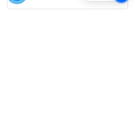
Quảng cáo TikTok
Quảng cáo tiktok đang là hình thức quảng cáo video
hiệu quả hiện nay và được nhiều doanh nghiệp lựa
chọn quảng cáo video