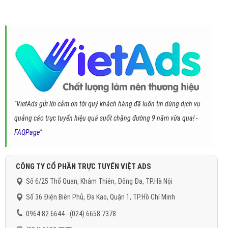
"VietAds gửi lời cảm ơn tới quý khách hàng đã luôn tin dùng dịch vụ
quảng cáo trực tuyến hiệu quả suốt chặng đường 9 năm vừa qua! -
FAQPage
"
CÔNG TY CỔ PHẦN TRỰC TUYẾN VIỆT ADS
Số 6/25 Thổ Quan, Khâm Thiên, Đống Đa, TP.Hà Nội
Số 36 Điện Biên Phủ, Đa Kao, Quận 1, TP.Hồ Chí Minh
0964 82 6644 - (024) 6658 7378