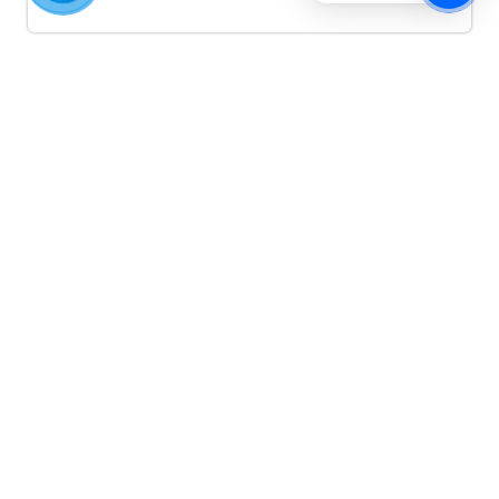
Quảng cáo TikTok
Quảng cáo tiktok đang là hình thức quảng cáo video
hiệu quả hiện nay và được nhiều doanh nghiệp lựa
chọn quảng cáo video