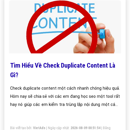
Tìm Hiểu Về Check Duplicate Content Là
Gì?
Check duplicate content một cách nhanh chóng hiệu quả.
Hôm nay sẽ chia sẻ với các em đang học seo một tool rất
hay nó giúp các em kiểm tra trùng lặp nội dung một cách
hiệu quả.
Bài viết tạo bởi:
VietAds
| Ngày cập nhật:
2026-08-09 00:51:54
|
Đăng