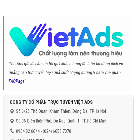
"VietAds gửi lời cảm ơn tới quý khách hàng đã luôn tin dùng dịch vụ
quảng cáo trực tuyến hiệu quả suốt chặng đường 9 năm vừa qua! -
FAQPage
"
CÔNG TY CỔ PHẦN TRỰC TUYẾN VIỆT ADS
Số 6/25 Thổ Quan, Khâm Thiên, Đống Đa, TP.Hà Nội
Số 36 Điện Biên Phủ, Đa Kao, Quận 1, TP.Hồ Chí Minh
0964 82 6644 - (024) 6658 7378