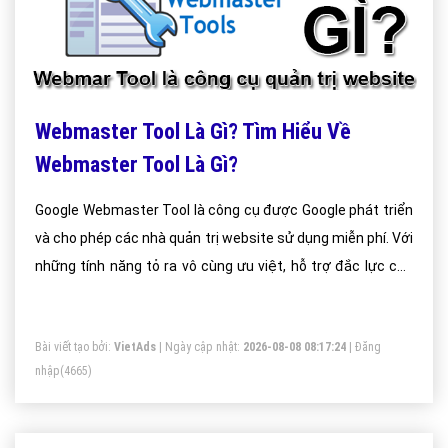
Webmaster Tool Là Gì? Tìm Hiểu Về
Webmaster Tool Là Gì?
Google Webmaster Tool là công cụ được Google phát triển
và cho phép các nhà quản trị website sử dụng miễn phí. Với
những tính năng tỏ ra vô cùng ưu việt, hỗ trợ đắc lực cho
các admin website trong việc nắm bắt tình hình sức khỏe
mà website mình đang quản trị.
Bài viết tạo bởi:
VietAds
| Ngày cập nhật:
2026-08-08 08:17:24
|
Đăng
nhập
(4665)