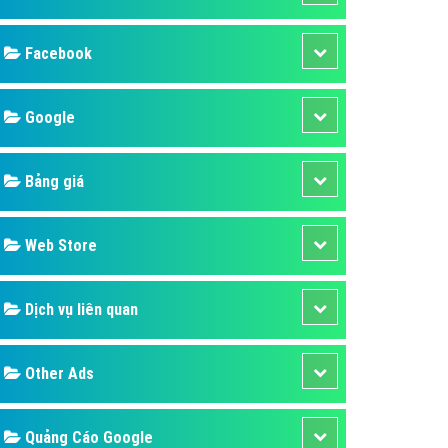
ụ Domain & Hosting
áp phần mềm
Facebook
áp quảng cáo TVC
p quảng cáo mobile
Google
p quảng cáo Online
Bảng giá
áp quảng cáo Skype
p Domain & Hosting
Web Store
p viết bài Marketing
 cáo Youtube
Dịch vụ liên quan
ụ quảng cáo Youtube
ụ quảng cáo Cốc Cốc
Other Ads
ụ quảng cáo Tiktok
ụ quảng cáo Zalo
Quảng Cáo Google