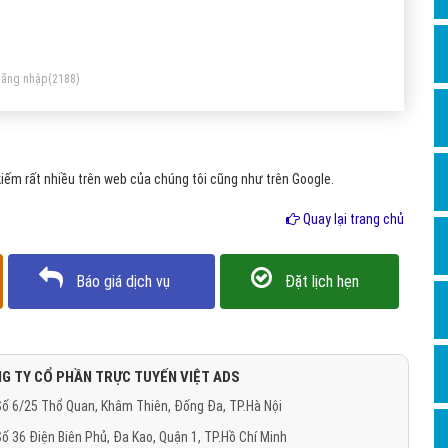
Dịch v
Hỏi đ
Hỏi đ
ăng nhập
(2188)
Hỏi đá
Hỏi đá
ếm rất nhiều trên web của chúng tôi cũng như trên Google.
Hỏi đ
Hỏi đá
Quay lại trang chủ
Hỏi đá
Báo giá dịch vụ
Đặt lịch hẹn
Quảng
Dịch v
Dịch v
G TY CỔ PHẦN TRỰC TUYẾN VIỆT ADS
Dịch v
ố 6/25 Thổ Quan, Khâm Thiên, Đống Đa, TP.Hà Nội
Dịch v
ố 36 Điện Biên Phủ, Đa Kao, Quận 1, TP.Hồ Chí Minh