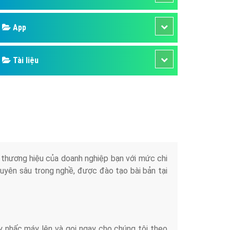
áp quảng cáo Youtube
App
kế ứng dụng
 cáo Cốc Cốc hiệu quả
Tài liệu
 cáo Zalo chuyên nghiệp
ghĩa
à gì
mềm ứng dụng hay
iển thương hiệu của doanh nghiệp bạn với mức chi
chuyên sâu trong nghề, được đào tạo bài bản tại
y nhấc máy lên và gọi ngay cho chúng tôi theo