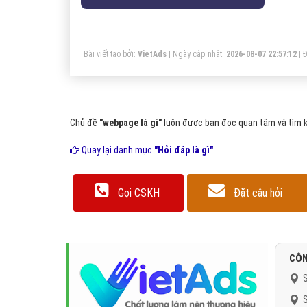
Bài viết tạo bởi:
VietAds
| Ngày cập nhật:
2026-08-07 22:57:12
|
Đ
Chủ đề
"webpage là gì"
luôn được bạn đọc quan tâm và tìm ki
Quay lại danh mục
"Hỏi đáp là gì"
Gọi CSKH
Đặt câu hỏi
CÔN
S
S