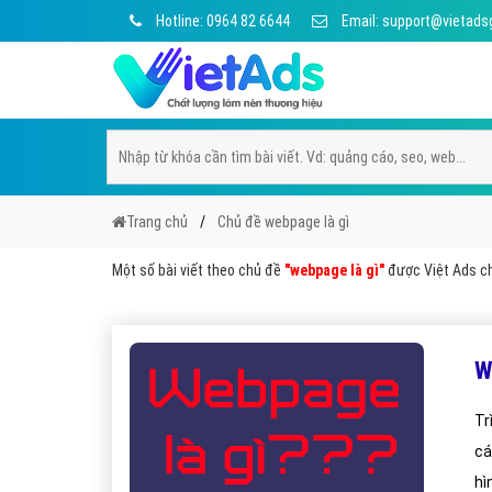
Hotline: 0964 82 6644
Email: support@vietads
Trang chủ
Chủ đề webpage là gì
Một số bài viết theo chủ đề
"webpage là gì"
được Việt Ads chọ
W
Tr
cá
hì