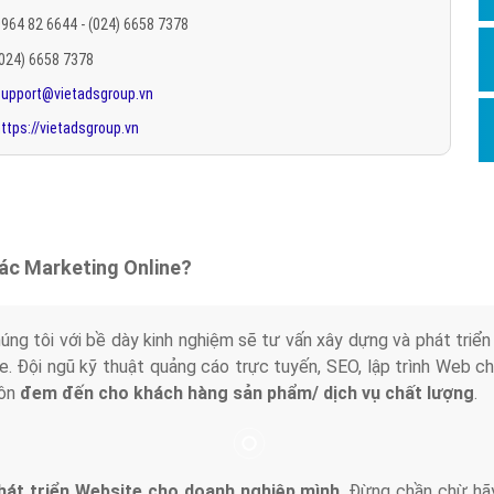
Hỏi đ
964 82 6644 - (024) 6658 7378
(024) 6658 7378
Thiết 
support@vietadsgroup.vn
Quảng
ttps://vietadsgroup.vn
Quảng
Định n
Nghĩa l
Phần 
tác Marketing Online?
húng tôi với bề dày kinh nghiệm sẽ tư vấn xây dựng và phát tr
line. Đội ngũ kỹ thuật quảng cáo trực tuyến, SEO, lập trình Web 
uôn
đem đến cho khách hàng sản phẩm/ dịch vụ chất lượng
.
hát triển Website cho doanh nghiệp mình
. Đừng chần chừ hã