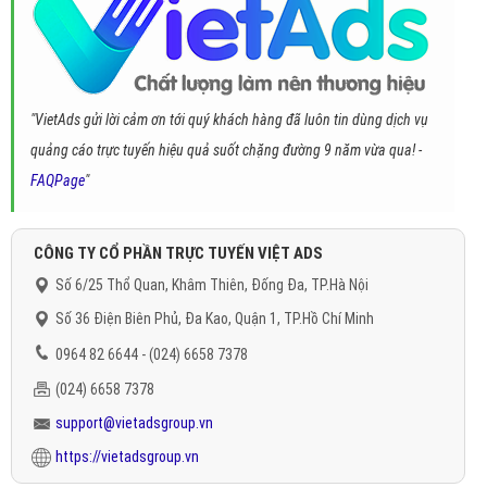
"VietAds gửi lời cảm ơn tới quý khách hàng đã luôn tin dùng dịch vụ
quảng cáo trực tuyến hiệu quả suốt chặng đường 9 năm vừa qua! -
FAQPage
"
CÔNG TY CỔ PHẦN TRỰC TUYẾN VIỆT ADS
Số 6/25 Thổ Quan, Khâm Thiên, Đống Đa, TP.Hà Nội
Số 36 Điện Biên Phủ, Đa Kao, Quận 1, TP.Hồ Chí Minh
0964 82 6644 - (024) 6658 7378
(024) 6658 7378
support@vietadsgroup.vn
https://vietadsgroup.vn