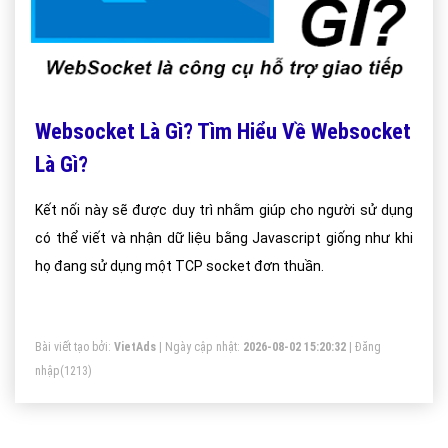
Websocket Là Gì? Tìm Hiểu Về Websocket
Là Gì?
Kết nối này sẽ được duy trì nhằm giúp cho người sử dụng
có thể viết và nhận dữ liệu bằng Javascript giống như khi
họ đang sử dụng một TCP socket đơn thuần.
Bài viết tạo bởi:
VietAds
| Ngày cập nhật:
2026-08-02 15:20:32
|
Đăng
nhập
(1213)