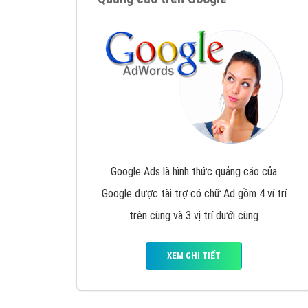
Nếu bạn đang cần quảng cáo, thiết kế web,
p
Hotline: 0964 82 6644 (24/7) hoặc email: 
Quảng cáo trên Google