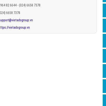
Hỏi đ
964 82 6644 - (024) 6658 7378
(024) 6658 7378
Thiết 
support@vietadsgroup.vn
Quảng
ttps://vietadsgroup.vn
Quảng
Định n
Nghĩa l
Phần 