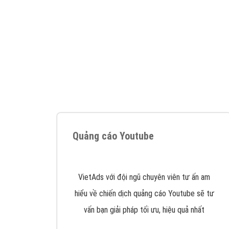
Google Ads là hình thức quảng cáo của
Google được tài trợ có chữ Ad gồm 4 ví trí
trên cùng và 3 vị trí dưới cùng
XEM CHI TIẾT
Công ty SEO Website