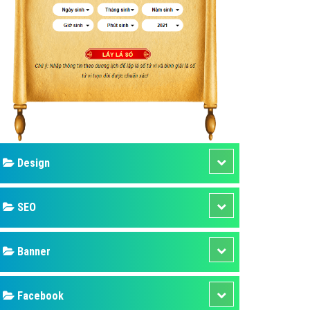
ụ Domain & Hosting
áp phần mềm
áp quảng cáo TVC
p quảng cáo mobile
p quảng cáo Online
áp quảng cáo Skype
p Domain & Hosting
Design
p viết bài Marketing
 cáo Youtube
SEO
ụ quảng cáo Youtube
ụ quảng cáo Cốc Cốc
Banner
ụ quảng cáo Tiktok
Facebook
ụ quảng cáo Zalo