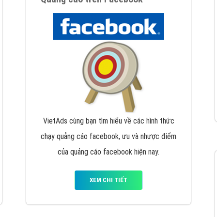
hát triển Website cho doanh nghiệp mình
. Đừng chần chừ hã
support@vietadsgroup.vn
để được tư vấn chuyên sâu về giải phá
Quảng cáo trên Facebook