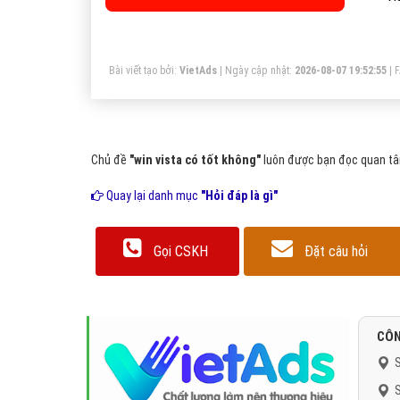
Bài viết tạo bởi:
VietAds
| Ngày cập nhật:
2026-08-07 19:52:55
|
Chủ đề
"win vista có tốt không"
luôn được bạn đọc quan tâm
Quay lại danh mục
"Hỏi đáp là gì"
Gọi CSKH
Đặt câu hỏi
CÔN
S
S