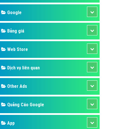
áp quảng cáo Youtube
Google
kế ứng dụng
 cáo Cốc Cốc hiệu quả
Bảng giá
 cáo Zalo chuyên nghiệp
ghĩa
Web Store
à gì
Dịch vụ liên quan
mềm ứng dụng hay
Other Ads
Quảng Cáo Google
App