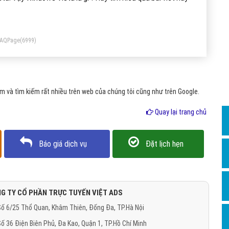
Dịch v
Hỏi đ
Hỏi đ
FAQPage
(6999)
Hỏi đá
Hỏi đá
 và tìm kiếm rất nhiều trên web của chúng tôi cũng như trên Google.
Hỏi đ
Hỏi đá
Quay lại trang chủ
Hỏi đá
Báo giá dịch vụ
Đặt lịch hẹn
Quảng
Dịch v
Dịch v
G TY CỔ PHẦN TRỰC TUYẾN VIỆT ADS
Dịch v
ố 6/25 Thổ Quan, Khâm Thiên, Đống Đa, TP.Hà Nội
Dịch v
ố 36 Điện Biên Phủ, Đa Kao, Quận 1, TP.Hồ Chí Minh