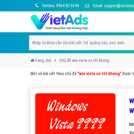
Hotline: 0964 82 6644
Email: support@vietads
Trang chủ
Chủ đề win vista có tốt không
Một số bài viết theo chủ đề
"win vista có tốt không"
được Vi
W
W
Mộ