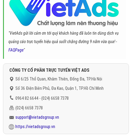
"VietAds gửi lời cảm ơn tới quý khách hàng đã luôn tin dùng dịch vụ
quảng cáo trực tuyến hiệu quả suốt chặng đường 9 năm vừa qua! -
FAQPage
"
CÔNG TY CỔ PHẦN TRỰC TUYẾN VIỆT ADS
Số 6/25 Thổ Quan, Khâm Thiên, Đống Đa, TP.Hà Nội
Số 36 Điện Biên Phủ, Đa Kao, Quận 1, TP.Hồ Chí Minh
0964 82 6644 - (024) 6658 7378
(024) 6658 7378
support@vietadsgroup.vn
https://vietadsgroup.vn