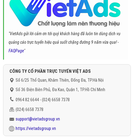
"VietAds gửi lời cảm ơn tới quý khách hàng đã luôn tin dùng dịch vụ
quảng cáo trực tuyến hiệu quả suốt chặng đường 9 năm vừa qua! -
FAQPage
"
CÔNG TY CỔ PHẦN TRỰC TUYẾN VIỆT ADS
Số 6/25 Thổ Quan, Khâm Thiên, Đống Đa, TP.Hà Nội
Số 36 Điện Biên Phủ, Đa Kao, Quận 1, TP.Hồ Chí Minh
0964 82 6644 - (024) 6658 7378
(024) 6658 7378
support@vietadsgroup.vn
https://vietadsgroup.vn