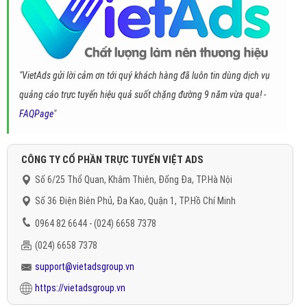
"VietAds gửi lời cảm ơn tới quý khách hàng đã luôn tin dùng dịch vụ
quảng cáo trực tuyến hiệu quả suốt chặng đường 9 năm vừa qua! -
FAQPage
"
CÔNG TY CỔ PHẦN TRỰC TUYẾN VIỆT ADS
Số 6/25 Thổ Quan, Khâm Thiên, Đống Đa, TP.Hà Nội
Số 36 Điện Biên Phủ, Đa Kao, Quận 1, TP.Hồ Chí Minh
0964 82 6644 - (024) 6658 7378
(024) 6658 7378
support@vietadsgroup.vn
https://vietadsgroup.vn