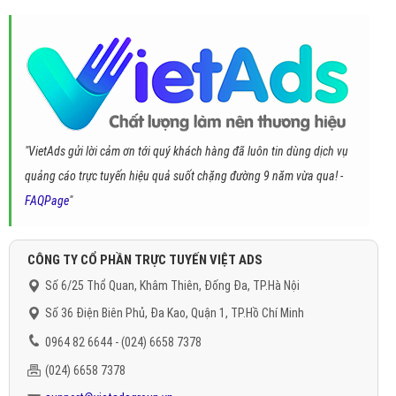
"VietAds gửi lời cảm ơn tới quý khách hàng đã luôn tin dùng dịch vụ
quảng cáo trực tuyến hiệu quả suốt chặng đường 9 năm vừa qua! -
FAQPage
"
CÔNG TY CỔ PHẦN TRỰC TUYẾN VIỆT ADS
Số 6/25 Thổ Quan, Khâm Thiên, Đống Đa, TP.Hà Nội
Số 36 Điện Biên Phủ, Đa Kao, Quận 1, TP.Hồ Chí Minh
0964 82 6644 - (024) 6658 7378
(024) 6658 7378