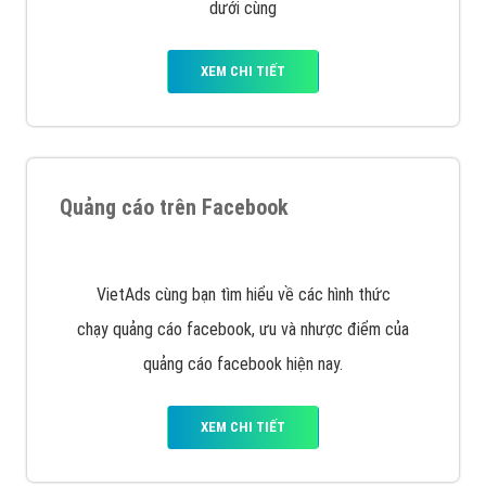
Nếu bạn đang cần quảng cáo, thiết kế web,
phát
triển Website cho doanh nghiệp mình
. Đừng chần
chừ hãy nhấc máy lên và gọi ngay cho chúng tôi theo
Hotline: 0964 82 6644 (24/7) hoặc email:
support@vietadsgroup.vn
để được tư vấn chuyên
sâu về giải pháp marketing hiệu quả cho doanh nghiệp
bạn!