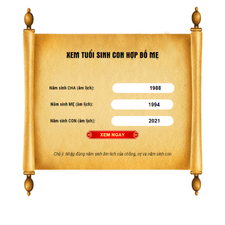
Bảng giá
Web Store
Dịch vụ liên quan
Other Ads
Quảng Cáo Google
App
Tài liệu