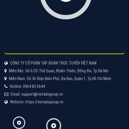
Tìm công ty thiết kế website uy tín, chuyên nghiệp tại
Hà Nội là rất khó cho khách hàng. VietAds xin giới
thiệu công ty thiết kế Viet
XEM CHI TIẾT
Quảng cáo Cốc Cốc