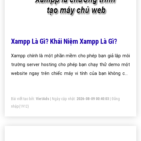
Xampp Là Gì? Khái Niệm Xampp Là Gì?
Xampp chính là một phần mềm cho phép bạn giả lập môi
trường server hosting cho phép bạn chạy thử demo một
website ngay trên chiếc máy vi tính của bạn không cần
thiết phải mua hosting hay vps.
Bài viết tạo bởi:
VietAds
| Ngày cập nhật:
2026-08-09 00:40:03
|
Đăng
nhập
(1912)