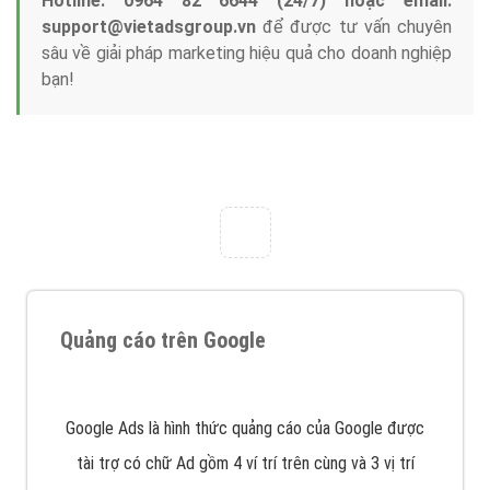
Tại sao chọn công ty Việt Ads làm đối tác
Marketing Online?
Công ty Việt Ads thành lập từ năm 2013
, chúng tôi
với bề dày kinh nghiệm sẽ tư vấn xây dựng và phát
triển thương hiệu của doanh nghiệp bạn với mức chi
phí mà bạn có thể đầu tư cho marketing online. Đội
ngũ kỹ thuật quảng cáo trực tuyến, SEO, lập trình
Web chuyên sâu trong nghề, được đào tạo bài bản tại
trung tâm marketing online uy tín hàng năm, luôn
đem
đến cho khách hàng sản phẩm/ dịch vụ chất
lượng
.