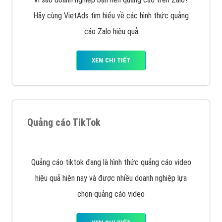
VietAds với đội ngũ SEOer giàu kinh nghiệm được đào
tạo bài bản tại các trung tâm SEO lớn như: Litado,
Inet, Vietmoz, Vinalink
XEM CHI TIẾT
Quảng cáo Youtube