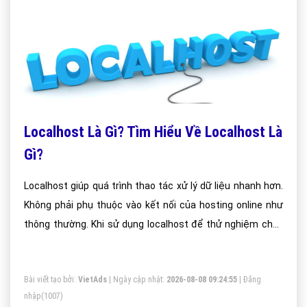
Localhost Là Gì? Tìm Hiểu Về Localhost Là
Gì?
Localhost giúp quá trình thao tác xử lý dữ liệu nhanh hơn.
Không phải phụ thuộc vào kết nối của hosting online như
thông thường. Khi sử dụng localhost để thử nghiệm chạy
thử website trên máy tính của bạn. Bạn chỉ có thể xem
website của mình trên máy tính. Người khác không thể
Bài viết tạo bởi:
VietAds
| Ngày cập nhật:
2026-08-08 09:24:55
|
Đăng
xem được.
nhập
(1007)