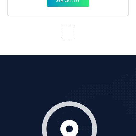
VietAds với đội ngũ chuyên viên tư ấn am hiểu về
chiến dịch quảng cáo Youtube sẽ tư vấn bạn giải pháp
tối ưu, hiệu quả nhất
XEM CHI TIẾT
Thiết kế Website