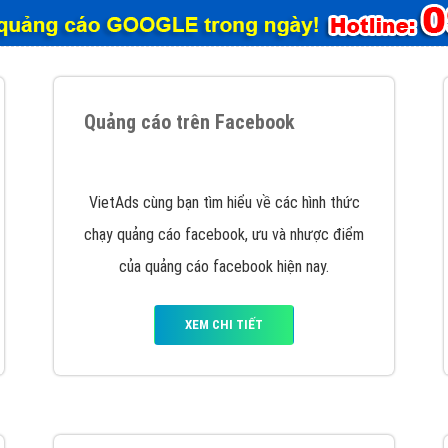
tác Marketing Online?
húng tôi với bề dày kinh nghiệm sẽ tư vấn xây dựng và phát tr
line. Đội ngũ kỹ thuật quảng cáo trực tuyến, SEO, lập trình Web 
uôn
đem đến cho khách hàng sản phẩm/ dịch vụ chất lượng
.