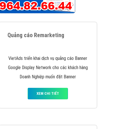
iển thương hiệu của doanh nghiệp bạn với mức chi
chuyên sâu trong nghề, được đào tạo bài bản tại