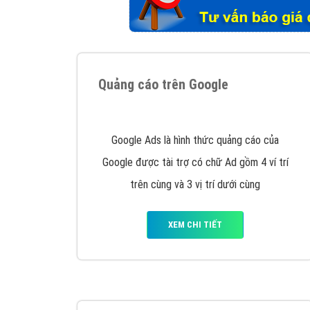
Tại sao chọn công ty Việt Ads làm đối 
Công ty Việt Ads thành lập từ năm 2013
, c
phí mà bạn có thể đầu tư cho marketing on
trung tâm marketing online uy tín hàng năm, l