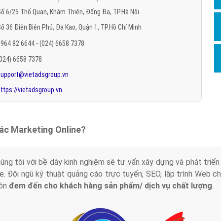
Hỏi đ
ố 6/25 Thổ Quan, Khâm Thiên, Đống Đa, TP.Hà Nội
ố 36 Điện Biên Phủ, Đa Kao, Quận 1, TP.Hồ Chí Minh
Thiết 
964 82 6644 - (024) 6658 7378
Quảng
(024) 6658 7378
Quảng
support@vietadsgroup.vn
Định n
ttps://vietadsgroup.vn
Nghĩa l
Phần 