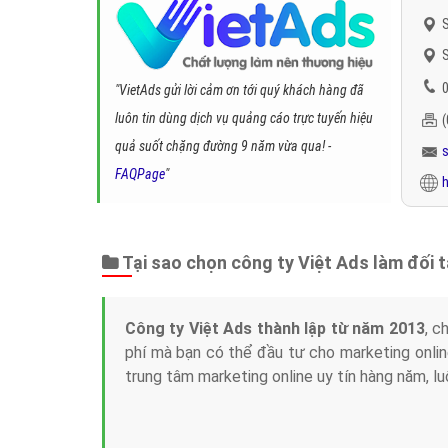
S
S
0
"VietAds gửi lời cảm ơn tới quý khách hàng đã
luôn tin dùng dịch vụ quảng cáo trực tuyến hiệu
quả suốt chặng đường 9 năm vừa qua! -
FAQPage
"
h