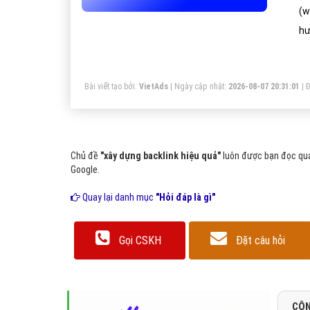
(w
hư
lư
mộ
Bài viết tạo bởi:
VietAds
| Ngày cập nhật:
2026-08-07 20:31:01
|
Đ
Chủ đề
"xây dựng backlink hiệu quả"
luôn được bạn đọc qua
Google.
Quay lại danh mục
"Hỏi đáp là gì"
Gọi CSKH
Đặt câu hỏi
CÔN