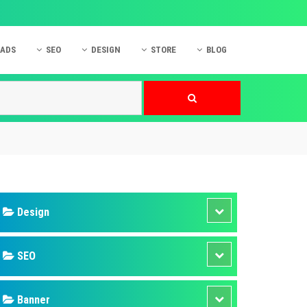
 ADS
SEO
DESIGN
STORE
BLOG
ner
 cáo Mobile
SEO Website
Thiết kế Web
nner
p quảng cáo Instagram
Dịch vụ SEO Website
Thiết kế Website
 cáo Zalo
Hỏi đáp SEO Google
Danh sách Website
 cáo Instagram
Thiết kế Landing Page
cáo Online
Dịch vụ thiết kế Website
 cáo Skype
Hỏi đáp Website
 cáo TVC
 cáo Cốc Cốc
mềm ứng dụng hay