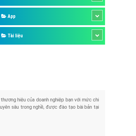
áp quảng cáo Youtube
Google
kế ứng dụng
 cáo Cốc Cốc hiệu quả
Bảng giá
 cáo Zalo chuyên nghiệp
ghĩa
Web Store
à gì
Dịch vụ liên quan
mềm ứng dụng hay
Other Ads
Quảng Cáo Google
App