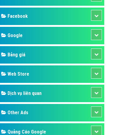
ụ Domain & Hosting
áp phần mềm
áp quảng cáo TVC
p quảng cáo mobile
p quảng cáo Online
áp quảng cáo Skype
p Domain & Hosting
Design
p viết bài Marketing
 cáo Youtube
SEO
ụ quảng cáo Youtube
ụ quảng cáo Cốc Cốc
Banner
ụ quảng cáo Tiktok
Facebook
ụ quảng cáo Zalo