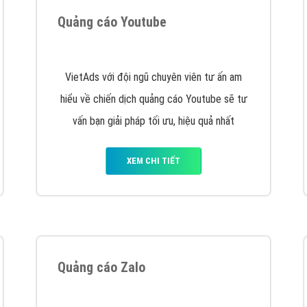
hát triển Website cho doanh nghiệp mình
. Đừng chần chừ hã
support@vietadsgroup.vn
để được tư vấn chuyên sâu về giải phá
Quảng cáo trên Facebook