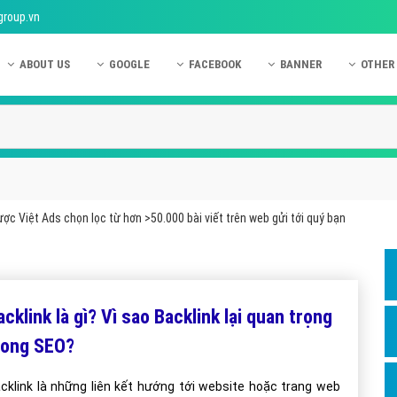
group.vn
ABOUT US
GOOGLE
FACEBOOK
BANNER
OTHER
Giới thiệu công ty Việt Ads
Kinh nghiệm quảng cáo Google
Kinh nghiệm quảng cáo Facebook
Dịch vụ quảng cáo Ban
Quảng
Hướng dẫn thanh toán Việt Ads
Kiến thức quảng cáo Google
Dịch vụ quảng cáo Facebook
Hỏi đáp quảng cáo Ba
Hỏi đá
Chính sách bảo mật Việt Ads
Dịch vụ quảng cáo Google
Kiến thức quảng cáo Facebook
Quảng cáo Banner
Quảng
Chính sách bảo hành & bảo trì Việt Ads
Quảng cáo Google Adwords
Quảng cáo Facebook
Quảng
ợc Việt Ads chọn lọc từ hơn >50.000 bài viết trên web gửi tới quý bạn
Liên hệ Việt Ads
Các hình thức quảng cáo Google
Hỏi đáp Facebook
Quảng 
Chính sách đại lý Việt Ads
Hướng dẫn chạy quảng cáo Google
Quảng
Tiện ích mở rộng quảng cáo Google
Quảng
acklink là gì? Vì sao Backlink lại quan trọng
Hỏi đáp Google
Quảng
rong SEO?
Phần 
cklink là những liên kết hướng tới website hoặc trang web