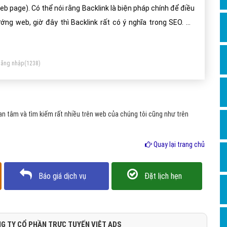
Dịch v
eb page). Có thể nói rằng Backlink là biện pháp chính để điều
Hỏi đ
ớng web, giờ đây thì Backlink rất có ý nghĩa trong SEO. Số
ợng Backlink là một trong những yếu tố quan trọng đối với
Hỏi đ
t website hoặc trang web.
Hỏi đá
ăng nhập
(1238)
Hỏi đá
Hỏi đ
Hỏi đá
n tâm và tìm kiếm rất nhiều trên web của chúng tôi cũng như trên
Hỏi đá
Quay lại trang chủ
Quảng
Dịch v
Báo giá dịch vụ
Đặt lịch hẹn
Dịch v
Dịch v
Dịch v
G TY CỔ PHẦN TRỰC TUYẾN VIỆT ADS