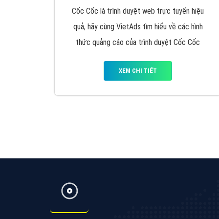
Google Ads là hình thức quảng cáo của
Google được tài trợ có chữ Ad gồm 4 ví trí
trên cùng và 3 vị trí dưới cùng
XEM CHI TIẾT
Công ty SEO Website