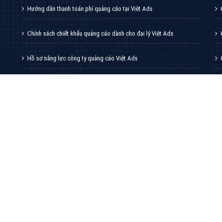
VietAds với đội ngũ chuyên viên tư ấn am
hiểu về chiến dịch quảng cáo Youtube sẽ tư
vấn bạn giải pháp tối ưu, hiệu quả nhất
XEM CHI TIẾT