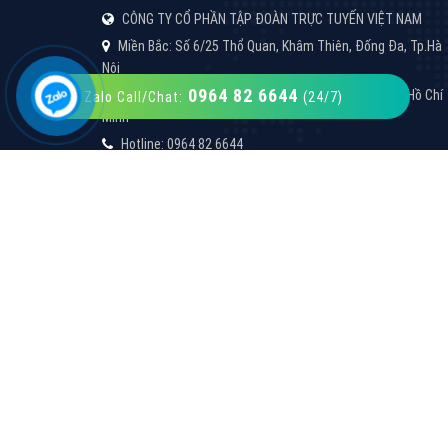
0964 82 6644
Zalo Call/Chat:
(24/7)
VietAds với đội ngũ SEOer giàu kinh nghiệm
được đào tạo bài bản tại các trung tâm SEO
lớn như: Litado, Inet, Vietmoz, Vinalink
XEM CHI TIẾT