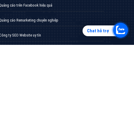
Chat hỗ trợ
Tìm công ty thiết kế website uy tín, chuyên
nghiệp tại Hà Nội là rất khó cho khách hàng.
VietAds xin giới thiệu công ty thiết kế Viet
XEM CHI TIẾT