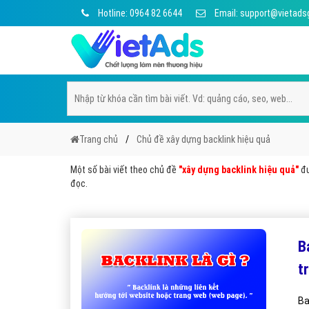
Hotline: 0964 82 6644
Email: support@vietads
Trang chủ
Chủ đề xây dựng backlink hiệu quả
Một số bài viết theo chủ đề
"xây dựng backlink hiệu quả"
đư
đọc.
B
t
Ba